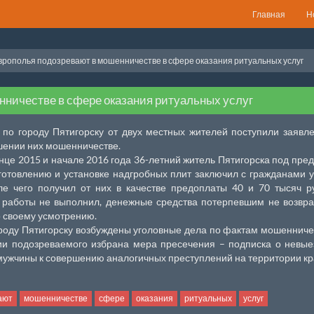
Главная
Н
рополья подозревают в мошенничестве в сфере оказания ритуальных услуг
ничестве в сфере оказания ритуальных услуг
по городу Пятигорску от двух местных жителей поступили заявл
шении них мошенничестве.
онце 2015 и начале 2016 года 36-летний житель Пятигорска под пре
зготовлению и установке надгробных плит заключил с гражданами 
ле чего получил от них в качестве предоплаты 40 и 70 тысяч р
 работы не выполнил, денежные средства потерпевшим не возвра
 своему усмотрению.
роду Пятигорску возбуждены уголовные дела по фактам мошенниче
и подозреваемого избрана мера пресечения – подписка о невые
мужчины к совершению аналогичных преступлений на территории кр
ают
мошенничестве
сфере
оказания
ритуальных
услуг