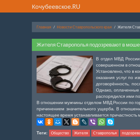
Кочубеевское.RU
Главная
Новости Ставропольского края
Жителя Став
Жителя Ставрополья подозревают в мошен
В отдел МВД России 
совершенном в отно
Установлено, что в к
оказания услуг по и
договорённость, пос
Однако, оплаченные
распорядился ими по
В отношении мужчины отделом МВД России по го
причинением значительного ущерба. В отношени
настоящее время устанавливается причастность 
Теги:
Общество
Жителя
Ставрополья
подозрев