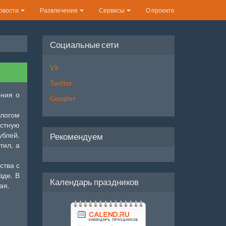
овости
Развлечения
Сервисы
О проекте
Социальные сети
Vk
Twitter
ения о
Google+
длогом
устную
ублей.
Рекомендуем
тил, а
ства с
зде. В
Календарь праздников
ая.