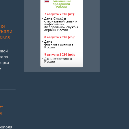
ля
зъяли
ских
овой
зала
верки
о
ут
м
рополя