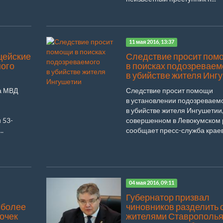
11 мая 2016, 13:37
цейские
Следствие просит пом
ого
в поисках подозреваем
в убийстве жителя Инг
ба МВД
Следствие просит помощи
в установлении подозреваем
в убийстве жителя Ингушетии
 53-
совершенном в Левокумском 
..
сообщает пресс-служба краево
04 мая 2016, 09:11
Губернатор призвал
 более
чиновников разделить 
точек
жителями Ставрополь