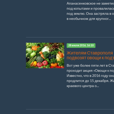
Апанасенковское не замети
под копытами и провалилас
под землю. Она застряла в 
в необычном для крупног...
28 июля 2016, 16:10
Жителям Ставрополя
подвозят овощи к под
Вот уже более пяти лет в С
проходит акция «Овощи к по
Известно, что в 2016 году он
продлится до 15 декабря. Ж
краевого центра о...