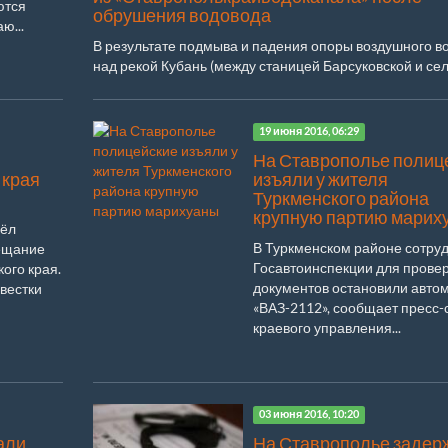
ются
обрушения водовода
ю...
В результате подмыва и падения опоры воздушного в
над рекой Кубань (между станицей Барсуковской и се
Балахоновское) произошло падение трубы...
19 июня 2016, 06:29
На Ставрополье полиц
 края
изъяли у жителя
Туркменского района
крупную партию марих
вёл
В Туркменском районе сотру
ещание
Госавтоинспекции для прове
ого края.
документов остановили авто
овестки
«ВАЗ-2112», сообщает пресс-
краевого управления...
03 июня 2016, 10:20
али
На Ставрополье задер