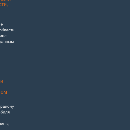
сти,
ие
области,
дине
оданным
ли
ном
 району
обиля
чины,