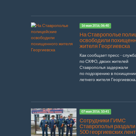
16 мая 2016, 06:40
На Ставрополье поли
освободили похищенн
жителя Георгиевска
Как сообщает пресс - служ
по СКФО, двоих жителей
Ставрополья задержали
по подозрению в похищении
летнего жителя Георгиевска.
07 мая 2016, 10:41
Сотрудники ГИМС
Ставрополья раздали
500 георгиевских лен