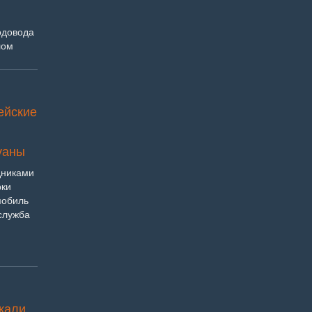
одовода
лом
ейские
уаны
дниками
рки
мобиль
служба
жали