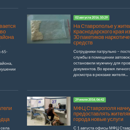
02 августа 2016, 10:29
вается
На Ставрополье у жите
тво
Краснодарского края и
района
30 пакетиков наркотиче
средств
о
Сотрудники патрульно – пост
 65-
службы в помещении автовок
остановили мужчину для про
айона,
документов. Во время личног
окушении
досмотра в рюкзаке жителя...
29 июля 2016, 06:42
атели
МФЦ Ставрополя начн
а
предоставлять жителя
одца
города новые услуги
 села
С 1 августа офисы МФЦ Став