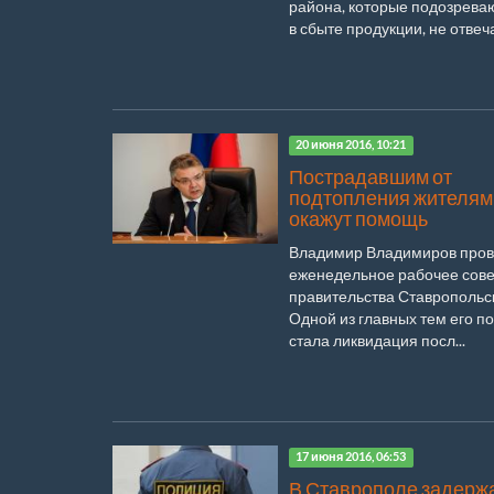
района, которые подозрева
в сбыте продукции, не отвеча
20 июня 2016, 10:21
Пострадавшим от
подтопления жителям
окажут помощь
Владимир Владимиров про
еженедельное рабочее сов
правительства Ставропольск
Одной из главных тем его п
стала ликвидация посл...
17 июня 2016, 06:53
В Ставрополе задерж