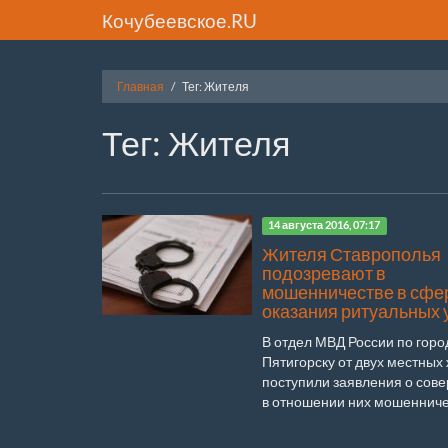
Кочубеевское.RU
Главная
Тег: Жителя
Тег: Жителя
14 августа 2016, 07:17
Жителя Ставрополья
подозревают в
мошенничестве в сфе
оказания ритуальных 
В отдел МВД России по горо
Пятигорску от двух местных
поступили заявления о сов
в отношении них мошенничес