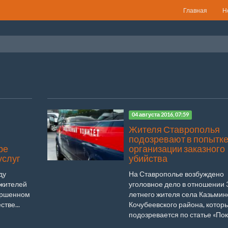
Главная
Н
04 августа 2016, 07:59
Жителя Ставрополья
подозревают в попытк
ре
организации заказного
услуг
убийства
ду
На Ставрополье возбуждено
 жителей
уголовное дело в отношении 
ершенном
летнего жителя села Казьмин
тве...
Кочубеевского района, котор
подозревается по статье «Пок