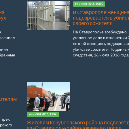
19 июля 2016, 10:52
ка
В Ставрополе женщин
вух
подозревается в убийс
своего сожителя
а
На Ставрополье возбуждено
явлением
уголовное дело в отношении 
летней женщины, подозревае
ения
убийстве сожителя.По данны
обранные
следствия, 16 июля 2016 года
ителям
о
26 июня 2016, 11:40
 трех
Жителям Кочубеевского района подвозят 
рского
из «Ставрополькрайводоканала» после