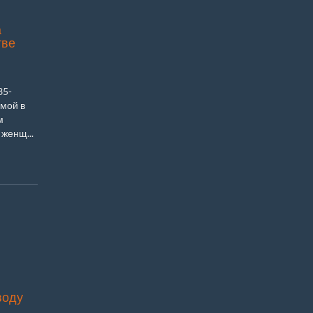
а
тве
35-
мой в
м
 женщ...
воду