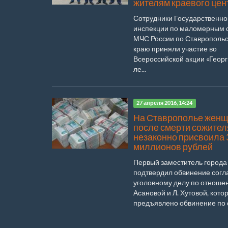
жителям краевого цен
Сотрудники Государственно
инспекции по маломерным 
МЧС России по Ставрополь
краю приняли участие во
Всероссийской акции «Геор
ле...
27 апреля 2016, 14:24
На Ставрополье жен
после смерти сожител
незаконно присвоила 
миллионов рублей
Первый заместитель города
подтвердил обвинение согл
уголовному делу по отноше
Асановой и Л. Хутовой, кот
предъявлено обвинение по с