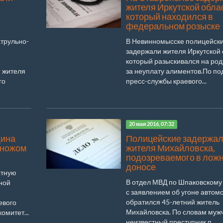
жителя Иркутской обла
который находился в
федеральном розыске
атрульно-
В Невинномысске полицейск
задержали жителя Иркутской 
который разыскивался на ро
 жителя
за неуплату алиментов.По п
го
пресс-службы краевого...
20 мая 2016, 07:32
щина
Полицейские задержа
 ножом
жителя Михайловска,
подозреваемого в лож
доносе
стную
В отдел МВД по Шпаковскому
ной
с заявлением об угоне автом
обратился 45-летний житель
евого
Михайловска. По словам муж
омитет...
неизвестный преступник п...