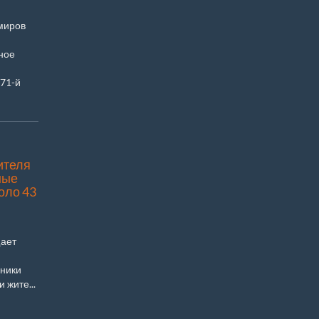
миров
ное
71-й
ителя
ные
оло 43
щает
дники
 жите...