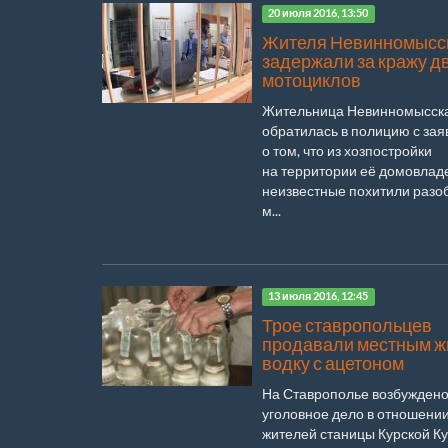
20 июля 2016, 13:50
Жителя Невинномысс
задержали за кражу д
мотоциклов
Жительница Невинномысск
обратилась в полицию с за
о том, что из хозпостройки
на территории её домовлад
неизвестные похитили раз
м...
13 июля 2016, 12:45
Трое ставропольцев
продавали местным ж
водку с ацетоном
На Ставрополье возбужден
уголовное дело в отношении
жителей станицы Курской Ку