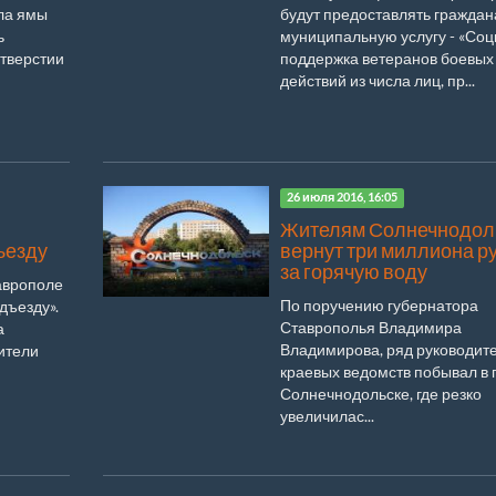
ла ямы
будут предоставлять гражда
ь
муниципальную услугу - «Со
отверстии
поддержка ветеранов боевых
действий из числа лиц, пр...
26 июля 2016, 16:05
Жителям Солнечнодол
ъезду
вернут три миллиона р
за горячую воду
таврополе
По поручению губернатора
дъезду».
Ставрополья Владимира
а
Владимирова, ряд руководит
ители
краевых ведомств побывал в 
Солнечнодольске, где резко
увеличилас...