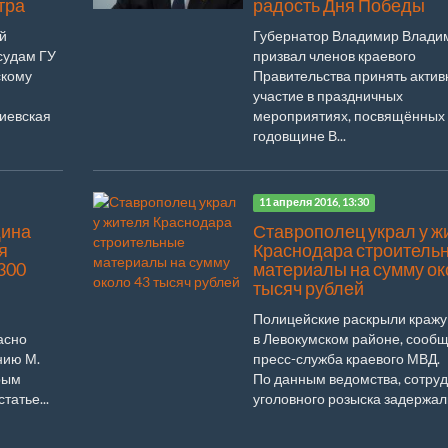
тра
радость Дня Победы
й
Губернатор Владимир Влади
судам ГУ
призвал членов краевого
скому
Правительства принять актив
участие в праздничных
гиевская
мероприятиях, посвящённых 
годовщине В...
11 апреля 2016, 13:30
щина
Ставрополец украл у ж
я
Краснодара строитель
300
материалы на сумму ок
тысяч рублей
Полицейские раскрыли кражу
асно
в Левокумском районе, сооб
нию М.
пресс-служба краевого МВД.
орым
По данным ведомства, сотру
татье...
уголовного розыска задержали