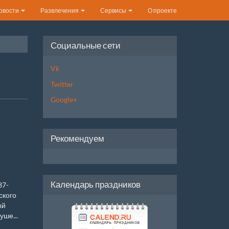
овости
Развлечения
Сервисы
О проекте
Социальные сети
Vk
Twitter
Google+
Рекомендуем
е
Календарь праздников
37-
ского
ый
уше...