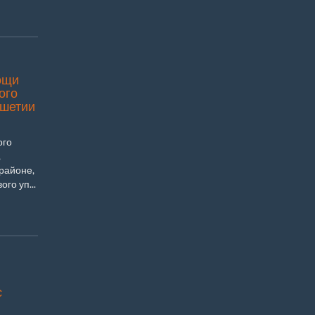
ощи
ого
ушетии
ого
,
районе,
го уп...
с
я