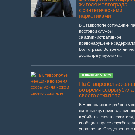
жителя Волгограда
с синтетическими
наркотиками
В Ставрополе сотрудники п
постовой службы
за административное
правонарушение задержали
Волгограда. Во время лично
досмотра у мужчины...
01 июня 2016, 07:25
На Ставрополье жен
во время ссоры убила
своего сожителя
В Новоселицком районе ме
жительницу признали винов
в убийстве своего сожителя,
сообщает пресс-служба кра
управления Следственного к