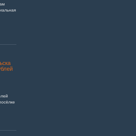
нам
циальная
ьска
ублей
елей
посёлке