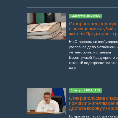
03 августа 2016, 07:39
Ставрополец подозре
в покушении на убийс
жителя Предгорного 
На Ставрополье возбужден
уголовное дело в отношении
летнего жителя станицы
Ессентукской Предгорного р
который подозревается в п
на у...
01 августа 2016, 11:39
Ставропольские спас
помогли жителям сел
достать корову из кол
Во время выпаса бурёнка из