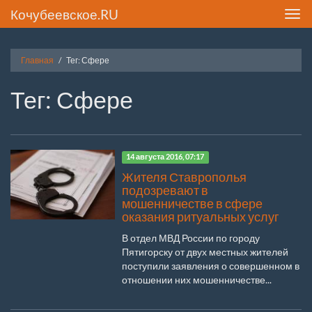
Кочубеевское.RU
Toggl
navig
Главная
Тег: Сфере
Тег: Сфере
14 августа 2016, 07:17
Жителя Ставрополья
подозревают в
мошенничестве в сфере
оказания ритуальных услуг
В отдел МВД России по городу
Пятигорску от двух местных жителей
поступили заявления о совершенном в
отношении них мошенничестве...