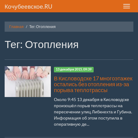
Кочубеевское.RU
Toggle
naviga
Главная
Тег: Отопления
Тег: Отопления
13 декабря 2015, 09:39
В Кисловодске 17 многоэтажек
остались без отопления из-за
порыва теплотрассы
Около 9:45 13 декабря в Кисловодске
произошёл порыв теплотрассы на
пересечении улиц Либкнехта и Губина.
Информация об этом поступила в
оперативную де...