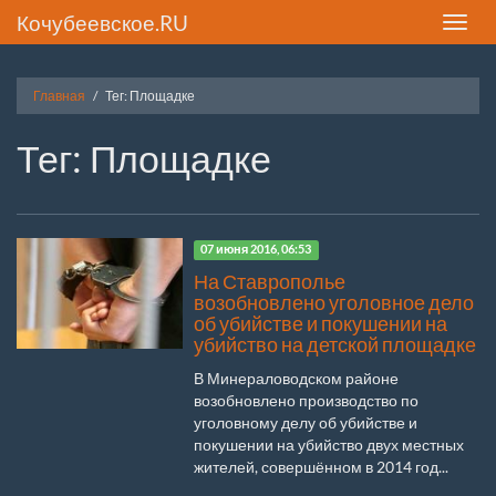
Кочубеевское.RU
Toggle
naviga
Главная
Тег: Площадке
Тег: Площадке
07 июня 2016, 06:53
На Ставрополье
возобновлено уголовное дело
об убийстве и покушении на
убийство на детской площадке
В Минераловодском районе
возобновлено производство по
уголовному делу об убийстве и
покушении на убийство двух местных
жителей, совершённом в 2014 год...