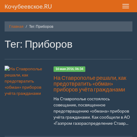
Кочубеевское.RU
Toggle
naviga
Главная
Тег: Приборов
Тег: Приборов
16 мая 2016, 06:34
На Ставрополье решали, как
предотвратить «обман»
приборов учёта гражданами
На Ставрополье состоялось
совещание, посвященное
предотвращению «обмана» приборов
учёта гражданами. Как сообщили в АО
«Газпром газораспределение Ставр...