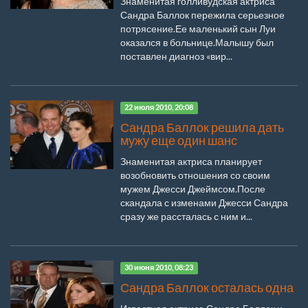
Знаменитая голливудская актриса
Сандра Баллок пережила серьезное
потрясение.Ее маленький сын Луи
оказался в больнице.Малышу был
поставлен диагноз «вир...
22 июля 2010, 20:08
Сандра Баллок решила дать
мужу еще один шанс
Знаменитая актриса планирует
возобновить отношения со своим
мужем Джесси Джеймсом.После
скандала с изменами Джесси Сандра
сразу же рассталась с ним и...
30 июня 2010, 08:23
Сандра Баллок осталась одна