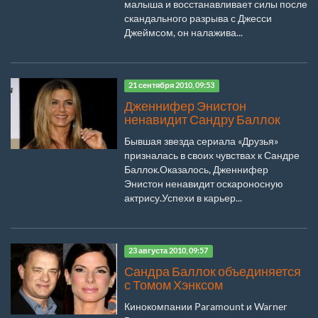
малыша и восстанавливает силы после
скандального разрыва с Джесси
Джеймсом, он налажива...
21 сентября 2010, 09:53
Дженнифер Энистон
ненавидит Сандру Баллок
Бывшая звезда сериала «Друзья»
призналась в своих чувствах к Сандре
Баллок.Оказалось, Дженнифер
Энистон ненавидит оскароносную
актрису.Успехи в карьер...
23 августа 2010, 09:57
Сандра Баллок объединяется
с Томом Хэнксом
Кинокомпании Paramount и Warner