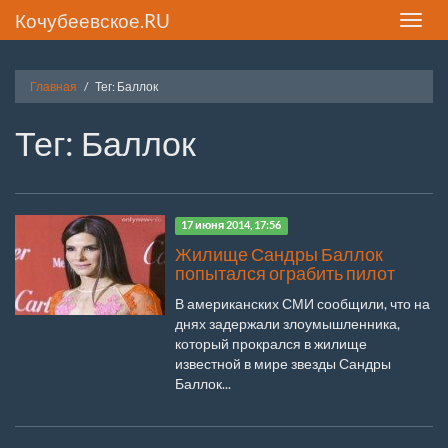
Кочубеевское.RU
Toggle
naviga
Главная
Тег: Баллок
Тег: Баллок
17 июня 2014, 17:56
Жилище Сандры Баллок
попытался ограбить пилот
В американских СМИ сообщили, что на
днях задержали злоумышленника,
который прокрался в жилище
известной в мире звезды Сандры
Баллок...