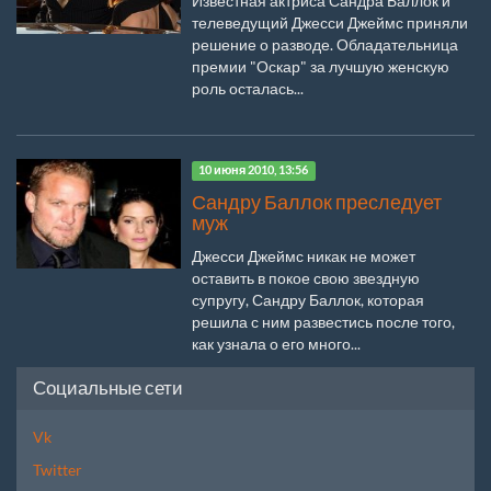
Известная актриса Сандра Баллок и
телеведущий Джесси Джеймс приняли
решение о разводе. Обладательница
премии "Оскар" за лучшую женскую
роль осталась...
10 июня 2010, 13:56
Сандру Баллок преследует
муж
Джесси Джеймс никак не может
оставить в покое свою звездную
супругу, Сандру Баллок, которая
решила с ним развестись после того,
как узнала о его много...
Социальные сети
Vk
Twitter