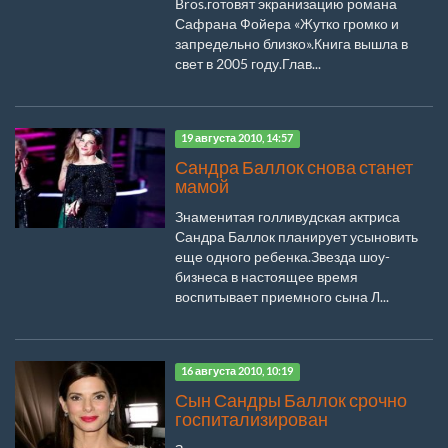
Bros.готовят экранизацию романа
Сафрана Фойера «Жутко громко и
запредельно близко».Книга вышла в
свет в 2005 году.Глав...
19 августа 2010, 14:57
Сандра Баллок снова станет
мамой
Знаменитая голливудская актриса
Сандра Баллок планирует усыновить
еще одного ребенка.Звезда шоу-
бизнеса в настоящее время
воспитывает приемного сына Л...
16 августа 2010, 10:19
Сын Сандры Баллок срочно
госпитализирован