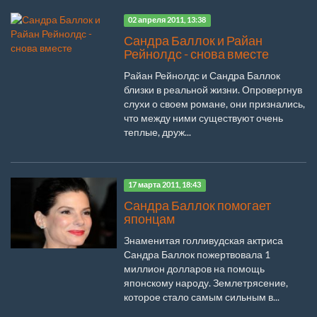
02 апреля 2011, 13:38
Сандра Баллок и Райан
Рейнолдс - снова вместе
Райан Рейнолдс и Сандра Баллок
близки в реальной жизни. Опровергнув
слухи о своем романе, они признались,
что между ними существуют очень
теплые, друж...
17 марта 2011, 18:43
Сандра Баллок помогает
японцам
Знаменитая голливудская актриса
Сандра Баллок пожертвовала 1
миллион долларов на помощь
японскому народу. Землетрясение,
которое стало самым сильным в...