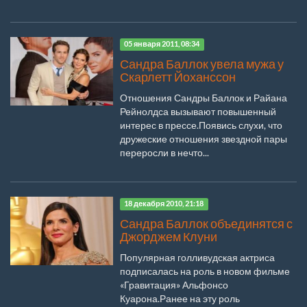
05 января 2011, 08:34
Сандра Баллок увела мужа у
Скарлетт Йоханссон
Отношения Сандры Баллок и Райана
Рейнолдса вызывают повышенный
интерес в прессе.Появись слухи, что
дружеские отношения звездной пары
переросли в нечто...
18 декабря 2010, 21:18
Сандра Баллок объединятся с
Джорджем Клуни
Популярная голливудская актриса
подписалась на роль в новом фильме
«Гравитация» Альфонсо
Куарона.Ранее на эту роль