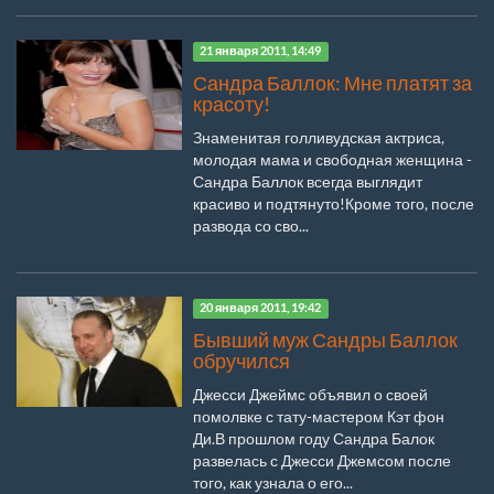
21 января 2011, 14:49
Сандра Баллок: Мне платят за
красоту!
Знаменитая голливудская актриса,
молодая мама и свободная женщина -
Сандра Баллок всегда выглядит
красиво и подтянуто!Кроме того, после
развода со сво...
20 января 2011, 19:42
Бывший муж Сандры Баллок
обручился
Джесси Джеймс объявил о своей
помолвке с тату-мастером Кэт фон
Ди.В прошлом году Сандра Балок
развелась с Джесси Джемсом после
того, как узнала о его...