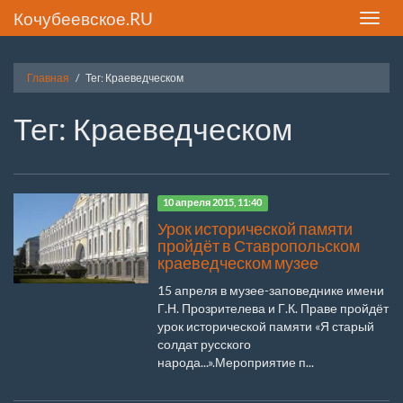
Кочубеевское.RU
Toggle
naviga
Главная
Тег: Краеведческом
Тег: Краеведческом
10 апреля 2015, 11:40
Урок исторической памяти
пройдёт в Ставропольском
краеведческом музее
15 апреля в музее-заповеднике имени
Г.Н. Прозрителева и Г.К. Праве пройдёт
урок исторической памяти «Я старый
солдат русского
народа...».Мероприятие п...