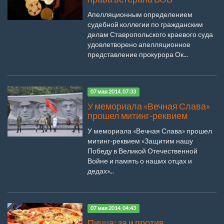
Апелляционным определением
судебной коллегии по гражданским
делам Ставропольского краевого суда
удовлетворено апелляционное
представление прокурора Ок...
07 мая 2014, 07:33
У мемориала «Вечная Слава»
прошел митинг-реквием
У мемориала «Вечная Слава» прошел
митинг-реквием «Защитим нашу
Победу в Великой Отечественной
Войне и память о наших отцах и
дедах»...
07 мая 2014, 04:43
Пицца: за и против