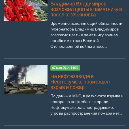
Владимир Владимиров
возложил цветы к памятнику в
поселке Ульяновка
Временно исполняющий обязанности
губернатора Владимир Владимиров
возложил цветы к памятнику воинам,
погибшим в годы Великой
Отечественной войны в посе...
07 мая 2014, 14:52
На нефтезаводе в
Нефтекумске произошел
взрыв и пожар
По данным МЧС, в результате взрыва и
пожара на нефтебазе в городе
Нефтекумске есть пострадавшие,
угрозы распространения пожара нет...