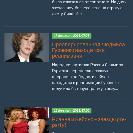
была отказаться от спиртного. На днях
звезда шоу-бизнеса села на строгую
диету.Личный с...
17 февраля 2011, 07:58
Прооперированная Людмила
Гурченко находится в
реанимации
Народная артистка России Людмила
Гурченко перенесла сложную
операцию на бедре, и сейчас
находится в реанимации.Гурченко
получила бытовую травму в резу...
16 февраля 2011, 17:00
Рианна и Бейонс – звезды pre-
party!