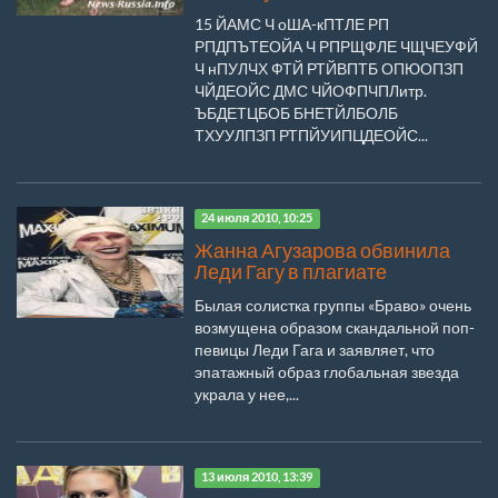
15 ЙАМС Ч оША-кПТЛЕ РП
РПДПЪТЕОЙА Ч РПРЩФЛЕ ЧЩЧЕУФЙ
Ч нПУЛЧХ ФТЙ РТЙВПТБ ОПЮОПЗП
ЧЙДЕОЙС ДМС ЧЙОФПЧПЛитр.
ЪБДЕТЦБОБ БНЕТЙЛБОЛБ
ТХУУЛПЗП РТПЙУИПЦДЕОЙС...
24 июля 2010, 10:25
Жанна Агузарова обвинила
Леди Гагу в плагиате
Былая солистка группы «Браво» очень
возмущена образом скандальной поп-
певицы Леди Гага и заявляет, что
эпатажный образ глобальная звезда
украла у нее,...
13 июля 2010, 13:39