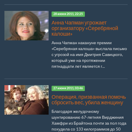
28 июня 2011, 22:25
Анна Чапман угрожает
организатору «Серебряной
калоши»
Анна Чапман накануне премии
«Серебряная калоша» выслала письмо
с угрозой на имя Дмитрия Савицкого,
который уже на протяжении
пятнадцати лет является г...
27 июня 2011, 03:46
Операция, призванная помочь
сбросить вес, убила женщину
Благодаря желудочному
шунтированию 67-летняя Вирджиния
Хамфри из Брайтона почти за пол года
похудела со 133 килограммов до 50