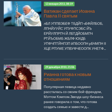
13 января 2011, 08:19
Ватикан сделает Иоанна
Павла II святым
лБЛ УППВЭБЕФ ТБДЙП чБФЙЛБОБ,
ЛПНЙУУЙС УПУФПСЭБС ЙЪ
ЕРЙУЛПРПЧ Й ЛБТДЙОБМПЧ
РТЙЪОБМБ ЖБЛФ ЮХДБ
УПФЧПТЙНПЗП йПБООПН рБЧМПН II
ХЦЕ РПУМЕ УПВУФЧЕООПК УНЕТФ...
29 декабря 2010, 21:06
Рианна готова к новым
отношениям
Популярная певица недавно
рассталась со своим бой-френдом,
Мэттом Кэмпом.Звезда шоу-бизнеса
ранее говорила о том, что готова
создать семью и завести д...