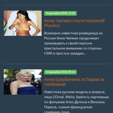
16 декабря 2010, 15:22
Анна Чапман стала героиней
Playboy
Всемирно известная разведчица из
России Анна Чапман продолжает
приковывать к своей персоне
пристальное внимание со стороны
СМИ и простых граждан...
14 декабря 2010, 09:14
Анна Щербинина: в Париж за
любимым!
Известная русская модель и актриса,
лицо L’Оreal, Wella, Sephora, партнерша
по фильмам Ален Делона и Венсана
Пиреса, «самая французская
славянка» приз...