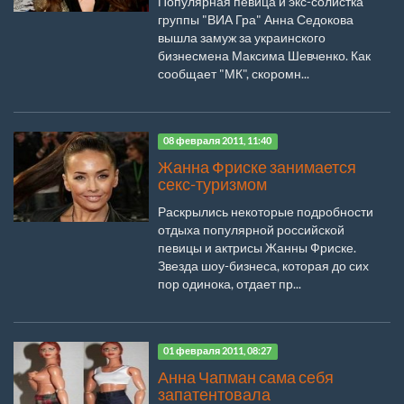
Популярная певица и экс-солистка
группы "ВИА Гра" Анна Седокова
вышла замуж за украинского
бизнесмена Максима Шевченко. Как
сообщает "МК", скоромн...
08 февраля 2011, 11:40
Жанна Фриске занимается
секс-туризмом
Раскрылись некоторые подробности
отдыха популярной российской
певицы и актрисы Жанны Фриске.
Звезда шоу-бизнеса, которая до сих
пор одинока, отдает пр...
01 февраля 2011, 08:27
Анна Чапман сама себя
запатентовала