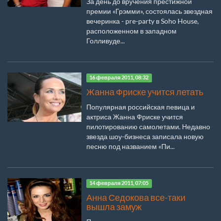
За день до вручения престижной
премии «Грэмми», состоялась звездная
вечеринка - pre-party в Soho House,
расположенном в западном
Голливуде...
16 февраля 2011, 08:32
Жанна Фриске учится летать
Популярная российская певица и
актриса Жанна Фриске учится
пилотированию самолетами. Недавно
звезда шоу-бизнеса записала новую
песню под названием «Пи...
14 февраля 2011, 07:05
Анна Седокова все-таки
вышла замуж