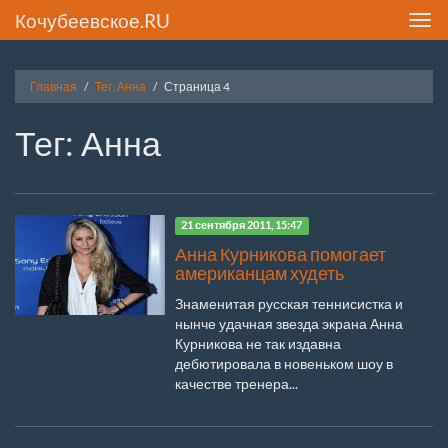
Кочубеевское.RU
Toggl
navig
Главная
Тег: Анна
Страница 4
Тег: Анна
21 сентября 2011, 15:47
Анна Курникова помогает
американцам худеть
Знаменитая русская теннисистка и
нынче удачная звезда экрана Анна
Курникова не так издавна
дебютировала в новеньком шоу в
качестве тренера...