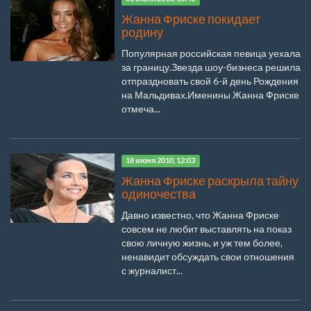
Жанна Фриске покидает
родину
Популярная российская певица уехала
за границу.Звезда шоу-бизнеса решила
отпраздновать свой 6-й день Рождения
на Мальдивах.Именины Жанна Фриске
отмеча...
18 июня 2010, 12:03
Жанна Фриске раскрыла тайну
одиночества
Давно известно, что Жанна Фриске
совсем не любит выставлять на показ
свою личную жизнь, и уж тем более,
ненавидит обсуждать свои отношения
с журналист...