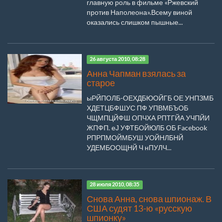
главную роль в фильме «Ржевский
против Наполеона».Всему виной
оказались слишком пышные...
26 августа 2010, 08:28
Анна Чапман взялась за
старое
ыРЙПОЛБ-ОЕХДБЮОЙГБ ОЕ УНПЗМБ
ХДЕТЦБФШУС ПФ УПВМБЪОБ
ЧЩМПЦЙФШ ОПЧХА РПТГЙА УЧПЙИ
ЖПФП. еЈ УФТБОЙЮЛБ ОБ Facebook
РПРПМОЙМБУШ УОЙНЛБНЙ
УДЕМБООЩНЙ Ч нПУЛЧ...
28 июля 2010, 08:35
Снова Анна, снова шпионаж. В
США судят 13-ю «русскую
шпионку»