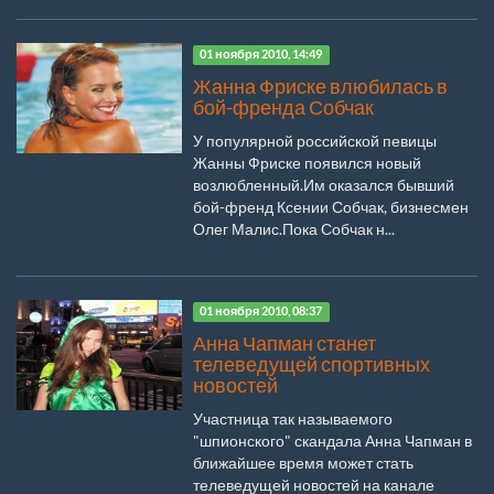
01 ноября 2010, 14:49
Жанна Фриске влюбилась в
бой-френда Собчак
У популярной российской певицы
Жанны Фриске появился новый
возлюбленный.Им оказался бывший
бой-френд Ксении Собчак, бизнесмен
Олег Малис.Пока Собчак н...
01 ноября 2010, 08:37
Анна Чапман станет
телеведущей спортивных
новостей
Участница так называемого
"шпионского" скандала Анна Чапман в
ближайшее время может стать
телеведущей новостей на канале