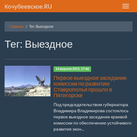
Кочубеевское.RU
Toggle
naviga
Главная
Тег: Выездное
Тег: Выездное
14 апреля 2015, 17:46
Первое выездное заседание
комиссии по развитию
Ставрополья прошло в
Пятигорске
Под председательством губернатора
Владимира Владимирова состоялось
первое выездное заседание краевой
комиссии по обеспечению устойчивого
развития экон...