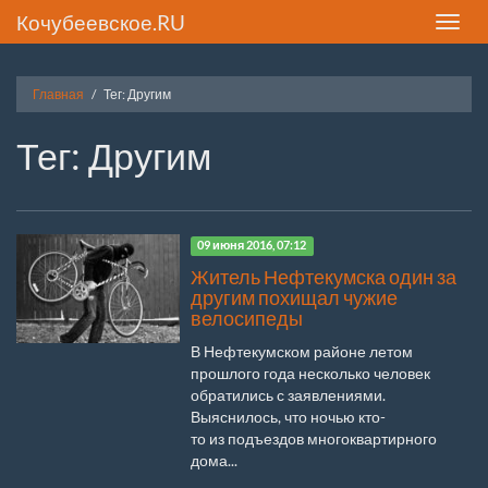
Кочубеевское.RU
Toggle
naviga
Главная
Тег: Другим
Тег: Другим
09 июня 2016, 07:12
Житель Нефтекумска один за
другим похищал чужие
велосипеды
В Нефтекумском районе летом
прошлого года несколько человек
обратились с заявлениями.
Выяснилось, что ночью кто-
то из подъездов многоквартирного
дома...