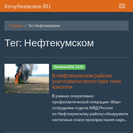
Кочубеевское.RU
Toggle
naviga
Главная
Тег: Нефтекумском
Тег: Нефтекумском
28 июля 2016, 13:20
В Нефтекумском районе
уничтожили около трёх тонн
конопли
В рамках оперативно-
профилактической операции «Мак»
сотрудники отдела МВД России
по Нефтекумскому району обнаружили
хаотичные очаги произрастания нарк...