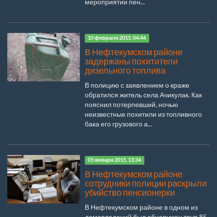
мероприятии пен...
10 февраля 2015, 04:44
В Нефтекумском районе
задержаны похитители
дизельного топлива
В полицию с заявлением о краже
обратился житель села Ачикулак. Как
пояснил потерпевший, ночью
неизвестные похитили из топливного
бака его грузового а...
05 января 2015, 13:34
В Нефтекумском районе
сотрудники полиции раскрыли
убийство пенсионерки
В Нефтекумском районе в одном из
домовладений был обнаружен труп 85-