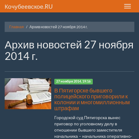
Кочубеевское.RU
Toggle
naviga
Главная
Архив новостей 27 ноября 2014 г.
Архив новостей 27 ноября
2014 г.
27 ноября 2014, 19:16
В Пятигорске бывшего
полицейского приговорили к
колонии и многомиллионным
штрафам
Городской суд Пятигорска вынес
приговор по уголовному делу в
отношении бывшего заместителя
начальника – начальника оперативно-