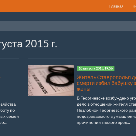
Главная
Н
уста 2015 г.
10 августа 2015, 19:56
е
Житель Ставрополья д
смерти избил бабушку э
й
жены
В Георгиевске возбуждено уг
озяйства
дело в отношении жителя ст
боту по
Незлобной Георгиевского рай
ых семей
подозреваемого в умышленн
е...
причинении тяжкого вред...