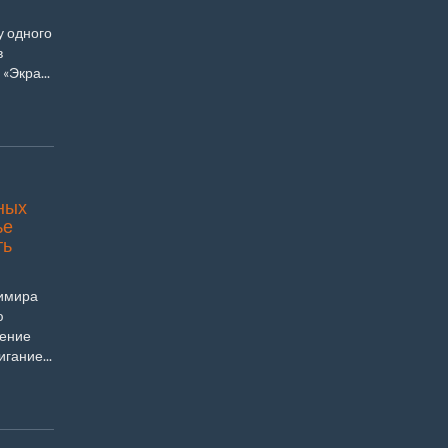
у одного
в
«Экра...
ных
ье
ть
я
димира
ю
вение
гание...