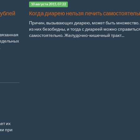
10 августа 2015, 07:22
рублей
Когда диарею нельзя лечить самостоятель
Причин, вызывающих диарею, может быть множество.
из них безобидны, и тогда с диареей можно справитьс
связанная
самостоятельно. Желудочно-кишечный тракт...
редельных
а
ет их
и при