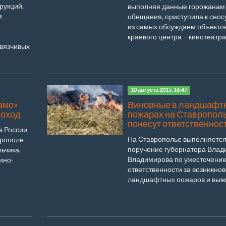
рукций,
выполняя данные горожанам
м
обещания, приступила к снос
из самых обсуждаем объекто
краевого центра – кинотеатра 
авязчивых
10 августа 2015, 16:47
амо»
Виновные в ландшафт
поход
пожарах на Ставропол
понесут ответственнос
а России
На Ставрополье выполняетс
врополе
поручение губернатора Вла
ьчика.
Владимирова по ужесточени
ино-
ответственности за возникно
ландшафтных пожаров и выжи