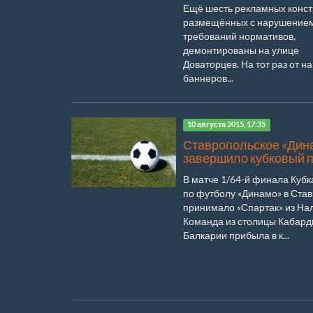
Ещё шесть рекламных конст
размещённых с нарушение
требований нормативов,
демонтированы на улице
Доваторцев. На тот раз от н
баннеров...
10 августа 2015, 17:35
Ставропольское «Дин
завершило кубковый 
В матче 1/64-й финала Кубк
по футболу «Динамо» в Ста
принимало «Спартак» из Нал
Команда из столицы Кабард
Балкарии прибыла в к...