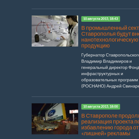
10 августа 2015, 18:43
В промышленный сек
Ставрополья будут вн
нанотехнологическую
продукцию
Губернатор Ставропольског
Владимир Владимиров и
генеральный директор Фон
инфраструктурных и
образовательных программ
(РОСНАНО) Андрей Свинарен
10 августа 2015, 18:00
В Ставрополе продол
реализация проекта п
избавлению города от
«лишней» рекламы