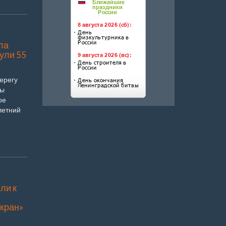
ла
ули 55
ерегу
цы
ое
летний
ли к
кран»