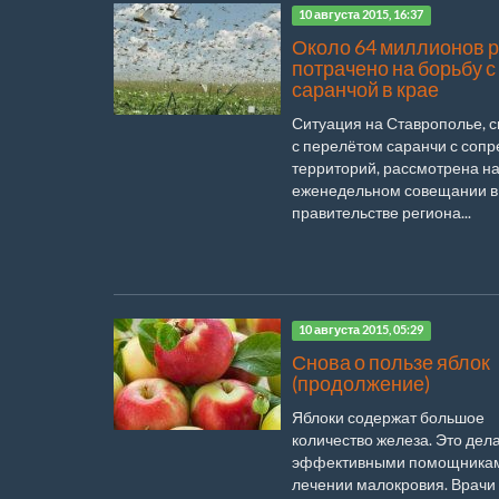
10 августа 2015, 16:37
Около 64 миллионов 
потрачено на борьбу с
саранчой в крае
Ситуация на Ставрополье, 
с перелётом саранчи с соп
территорий, рассмотрена н
еженедельном совещании в
правительстве региона...
10 августа 2015, 05:29
Снова о пользе яблок
(продолжение)
Яблоки содержат большое
количество железа. Это дела
эффективными помощникам
лечении малокровия. Врачи