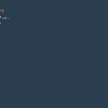
но
 Часть
я