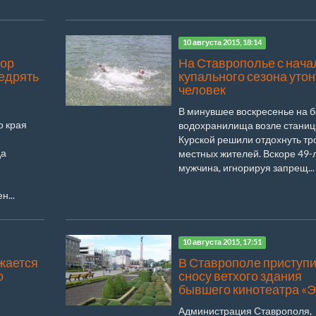
10 августа 2015, 18:14
тор
На Ставрополье с нача
едрять
купального сезона утон
человек
В минувшее воскресенье на б
о края
водохранилища возле стани
Курской решили отдохнуть тр
да
местных жителей. Вскоре 49-
мужчина, игнорируя запрещ...
...
10 августа 2015, 17:51
жается
В Ставрополе приступи
о
сносу ветхого здания
бывшего кинотеатра «Э
Администрация Ставрополя,