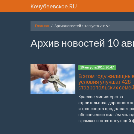
Кочубеевское.RU
Главная
Архив новостей 10 августа 2015 г.
Архив новостей 10 авг
10 августа 2015, 20:47
В этом году жилищны
условия улучшат 428
ставропольских семе
Краевое министерство
строительства, дорожного х
и транспорта продолжает ра
обеспечению жильём молод
в рамках соответствующей ф