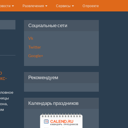
овости
Развлечения
Сервисы
О проекте
Социальные сети
Vk
Twitter
Google+
о
Рекомендуем
кс-
оловное
аницы
Календарь праздников
она,
ом