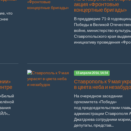
акция «Фронтовые
концертные бригады»
ие, что
В преддверие 71-й годовщин
снее
Победы в Великой Отечестве
войне, министерство культур
Ставропольского края выдви
инициативу проведения «Фрон
15 апреля 2016, 14:54
ении»
Ставрополь к 9 мая укр
ентре
в цвета неба и незабуд
 «Белый
На очередном заседании
зелёной
оргкомитета «Победа»
ования
под председательством глав
Л»...
администрации Ставрополя 
Джатдоева сотрудники мэрии,
депутаты, представ...