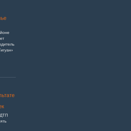
лье
айоне
ет
одитель
Тигуан»
льтате
ек
 ДТП
пять