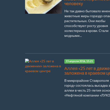
человеку
Не так давно бытовало мнен
животные жиры гораздо опа
растительных. Они якобы
способствуют росту уровня
холестерина в крови. Стали
модными...
15 апреля 2016, 15:21
Аллея «25 лет в движ
заложена в краевом ц
В микрорайоне Ставрополя
город» состоялась высадка 
аллеи в честь 25-летия осн
«Нефтяной компании «ЛУКОЙ