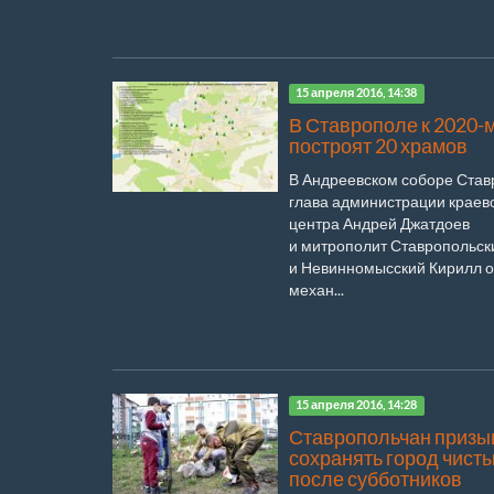
15 апреля 2016, 14:38
В Ставрополе к 2020-м
построят 20 храмов
В Андреевском соборе Ста
глава администрации краев
центра Андрей Джатдоев
и митрополит Ставропольск
и Невинномысский Кирилл 
механ...
15 апреля 2016, 14:28
Ставропольчан призы
сохранять город чист
после субботников