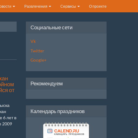
овости
Развлечения
Сервисы
О проекте
Социальные сети
Vk
Twitter
Google+
жан
Рекомендуем
ойном
йся от
зыска
Календарь праздников
жан
 6 лет в
е 2009