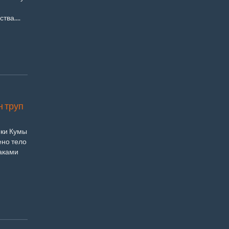
ва....
 труп
еки Кумы
ено тело
аками