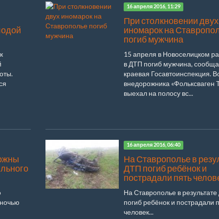
16 апреля 2016, 11:29
При столкновении двух
лодой
иномарок на Ставропо
погиб мужчина
к
15 апреля в Новоселицком р
й
в ДТП погиб мужчина, сообща
оты.
краевая Госавтоинспекция. В
ся
внедорожника «Фольксваген 
выехал на полосу вс...
16 апреля 2016, 06:40
ожны
На Ставрополье в резу
ильного
ДТП погиб ребёнок и
пострадали пять челов
о
На Ставрополье в результате
 ночью
погиб ребёнок и пострадали 
человек...