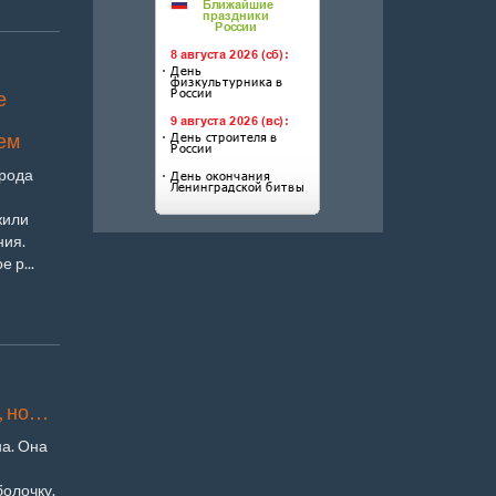
е
ем
орода
жили
ния.
 р...
, но…
на. Она
болочку.