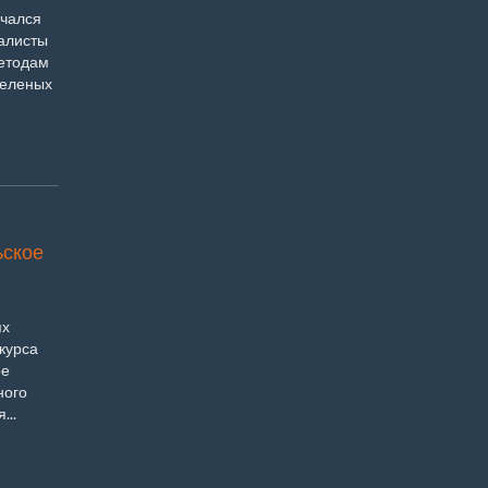
ачался
иалисты
етодам
зеленых
ьское
ях
курса
ое
ного
...