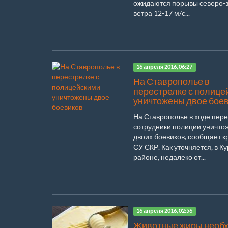
ожидаются порывы северо-
ветра 12-17 м/с...
16 апреля 2016, 06:27
На Ставрополье в
перестрелке с полице
уничтожены двое бое
На Ставрополье в ходе пер
сотрудники полиции уничто
двоих боевиков, сообщает к
СУ СКР. Как уточняется, в К
районе, недалеко от...
16 апреля 2016, 02:56
Животные жиры необ