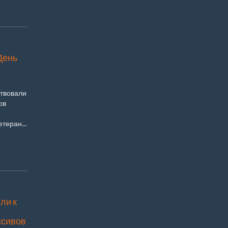
День
ствовали
ов
теран...
ли к
ссивов