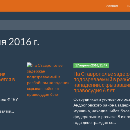
Главная
Н
я 2016 г.
17 апреля 2016, 11:49
ик
На Ставрополье задер
ется в
подозреваемый в разб
нападении, скрывавши
правосудия 6 лет
Сотрудниками уголовного ро
ала ФГБУ
Андроповского района задер
мужчина, находившийся более
зятки...
федеральном розыске.В июл
года двое граждан со...