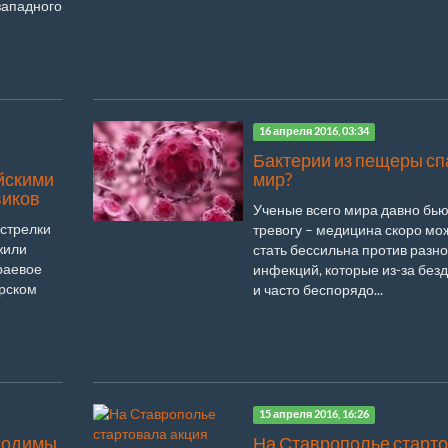
западного
16 апреля 2016, 03:34
Бактерии из пещеры сп
йскими
мир?
виков
Ученые всего мира давно бью
естрелки
тревогу – медицина скоро мо
жили
стать бессильна против разно
раевое
инфекций, которые из-за без
урском
и часто беспорядо...
15 апреля 2016, 16:26
ходимы
На Ставрополье старт