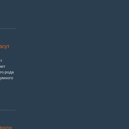
асут
т
жет
го рода
думного
овала