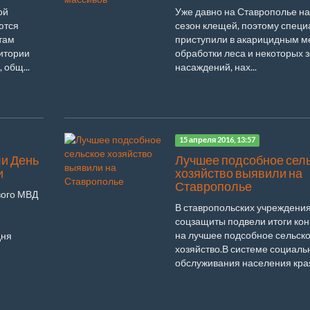
ой
Уже давно на Ставрополье н
ются
сезон клещей, поэтому спец
там
приступили в акарицидным м
ритории
обработки леса и некоторых 
 общ...
насаждений, нах...
15 апреля 2016, 13:57
ли День
Лучшее подсобное сел
и
хозяйство выявили на
Ставрополье
вого МВД
В ставропольских учреждени
соцзащиты подвели итоги кон
на лучшее подсобное сельск
дня
хозяйство.В системе социаль
обслуживания населения края