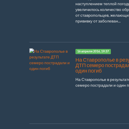
наступлением теплой погод
увеличилось количество об
от ставропольцев, желающи
прививку от заболеван...
16 апреля 2016, 19:37
На Ставрополье в рез
ДТП семеро пострада
один погиб
На Ставрополье в результа
семеро пострадали и один по