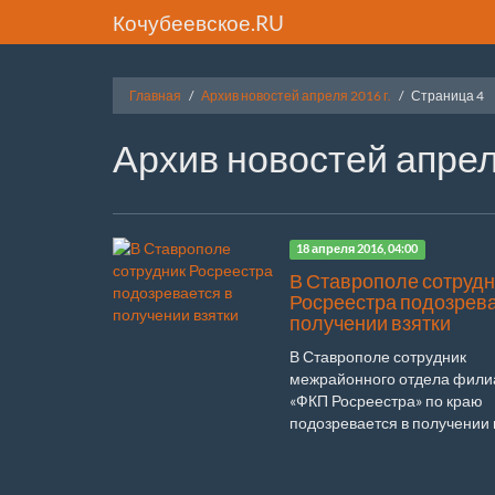
Кочубеевское.RU
Главная
Архив новостей апреля 2016 г.
Страница 4
Архив новостей апрел
18 апреля 2016, 04:00
В Ставрополе сотрудн
Росреестра подозрева
получении взятки
В Ставрополе сотрудник
межрайонного отдела фили
«ФКП Росреестра» по краю
подозревается в получении в