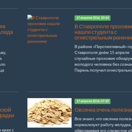
17 апреля 2016, 10:14
яя
В Ставрополе прохожи
алида
нашли студента с
огнестрельным ранени
В районе «Перспективный» г
ку,
Ставрополя днём 15 апреля
а
случайные прохожие обнару
ало
молодого человека без созна
ца
Парень получил огнестрельное
17 апреля 2016, 07:30
ской
Овсянка очень полезна
орадки
Все знают, что овсянка полез
нормализует работу желудка,
 края с
обволакивая его слизистую о