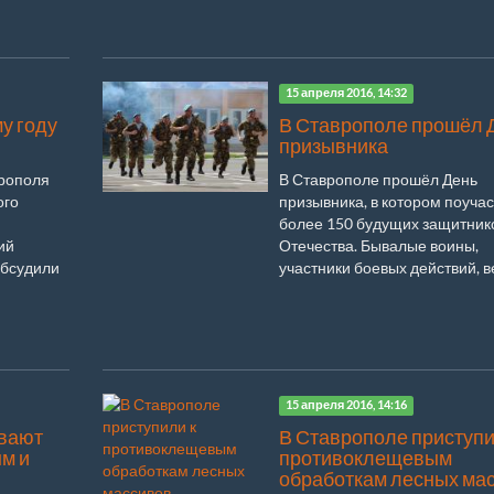
15 апреля 2016, 14:32
у году
В Ставрополе прошёл 
призывника
врополя
В Ставрополе прошёл День
ого
призывника, в котором поуча
более 150 будущих защитник
ий
Отечества. Бывалые воины,
обсудили
участники боевых действий, ве
15 апреля 2016, 14:16
вают
В Ставрополе приступи
ым и
противоклещевым
обработкам лесных ма