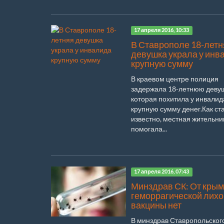
17 апреля 2016, 10:33
В Ставрополе 18-летн
девушка украла у инв
крупную сумму
В краевом центре полиция
задержала 18-летнюю девуш
которая похитила у инвалид
крупную сумму денег.Как ст
известно, местная жительни
помогала...
17 апреля 2016, 07:43
Минздрав СК: От крым
геморрагической лих
вакцины нет
В минздрав Ставропольского