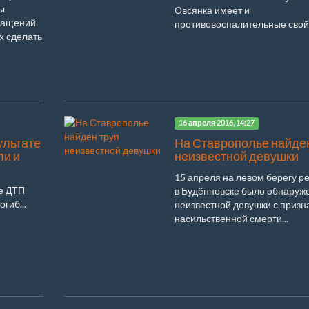
ы
Овсянка имеет и
ращений
противовоспалительные свойст
х сделать
16 апреля 2016, 14:27
ультате
На Ставрополье найден
ли и
неизвестной девушки
15 апреля на левом берегу р
те ДТП
в Будённовске было обнаруж
гиб...
неизвестной девушки с призн
насильственной смерти...