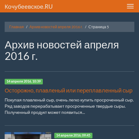
Кочубеевское.RU
Toggl
navig
Главная
Архив новостей апреля 2016 г.
Страница 5
Архив новостей апреля
2016 г.
14 апреля 2016, 10:39
Осторожно, плавленый или переплавленный сыр
Покупая плавленый сыр, очень легко купить просроченный сыр.
Ряд заводов перерабатывает просроченные твердые сыры.
Полученный продукт может появиться...
14 апреля 2016, 09:45