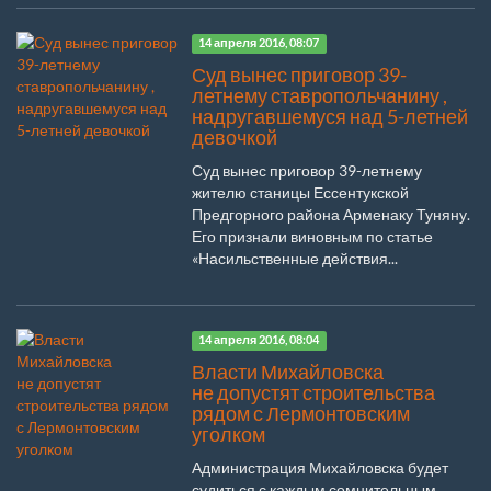
14 апреля 2016, 08:07
Суд вынес приговор 39-
летнему ставропольчанину ,
надругавшемуся над 5-летней
девочкой
Суд вынес приговор 39-летнему
жителю станицы Ессентукской
Предгорного района Арменаку Туняну.
Его признали виновным по статье
«Насильственные действия...
14 апреля 2016, 08:04
Власти Михайловска
не допустят строительства
рядом с Лермонтовским
уголком
Администрация Михайловска будет
судиться с каждым сомнительным