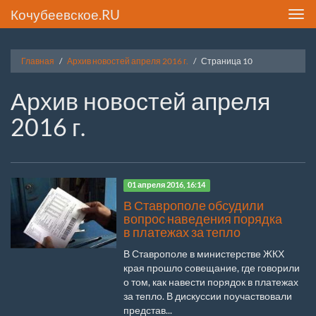
Кочубеевское.RU
Toggl
navig
Главная
Архив новостей апреля 2016 г.
Страница 10
Архив новостей апреля
2016 г.
01 апреля 2016, 16:14
В Ставрополе обсудили
вопрос наведения порядка
в платежах за тепло
В Ставрополе в министерстве ЖКХ
края прошло совещание, где говорили
о том, как навести порядок в платежах
за тепло. В дискуссии поучаствовали
представ...