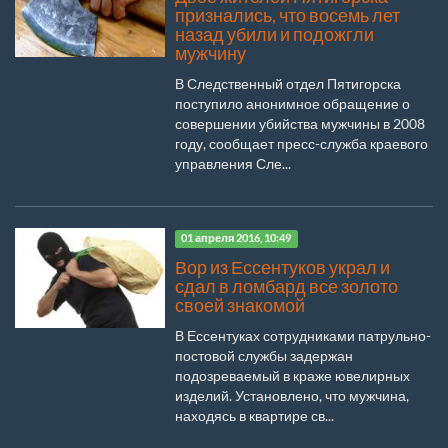
признались, что восемь лет
назад убили и подожгли
мужчину
В Следственный отдел Пятигорска
поступило анонимное обращение о
совершении убийства мужчины в 2008
году, сообщает пресс-служба краевого
управления Сле...
01 апреля 2016, 10:49
Вор из Ессентуков украл и
сдал в ломбард все золото
своей знакомой
В Ессентуках сотрудниками патрульно-
постовой службы задержан
подозреваемый в краже ювелирных
изделий. Установлено, что мужчина,
находясь в квартире св...