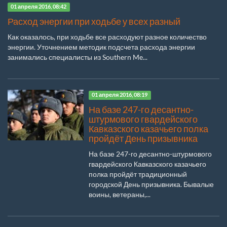
01 апреля 2016, 08:42
Расход энергии при ходьбе у всех разный
Как оказалось, при ходьбе все расходуют разное количество
энергии. Уточнением методик подсчета расхода энергии
занимались специалисты из Southern Me...
01 апреля 2016, 08:19
На базе 247-го десантно-
штурмового гвардейского
Кавказского казачьего полка
пройдёт День призывника
На базе 247-го десантно-штурмового
гвардейского Кавказского казачьего
полка пройдёт традиционный
городской День призывника. Бывалые
воины, ветераны,...