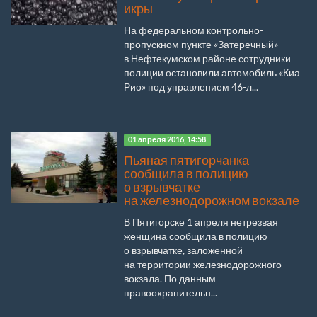
икры
На федеральном контрольно-
пропускном пункте «Затеречный»
в Нефтекумском районе сотрудники
полиции остановили автомобиль «Киа
Рио» под управлением 46-л...
01 апреля 2016, 14:58
Пьяная пятигорчанка
сообщила в полицию
о взрывчатке
на железнодорожном вокзале
В Пятигорске 1 апреля нетрезвая
женщина сообщила в полицию
о взрывчатке, заложенной
на территории железнодорожного
вокзала. По данным
правоохранительн...