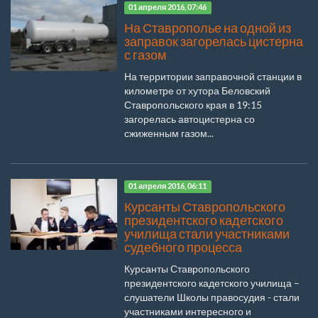
01 апреля 2016, 07:46
На Ставрополье на одной из
заправок загорелась цистерна
с газом
На территории заправочной станции в
километре от хутора Беловский
Ставропольского края в 19:15
загорелась автоцистерна со
сжиженным газом...
01 апреля 2016, 06:11
Курсанты Ставропольского
президентского кадетского
училища стали участниками
судебного процесса
Курсанты Ставропольского
президентского кадетского училища –
слушатели Школы правосудия - стали
участниками интересного и