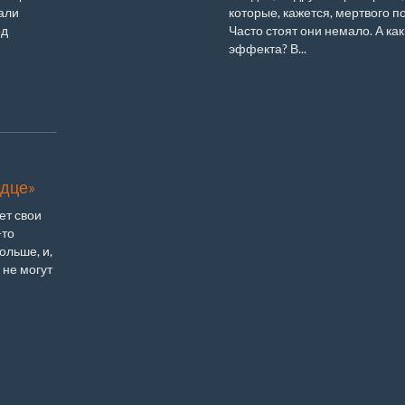
тали
которые, кажется, мертвого п
од
Часто стоят они немало. А как
эффекта? В...
рдце»
ет свои
-то
ольше, и,
 не могут