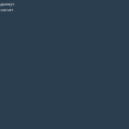
однимут.
 насчет