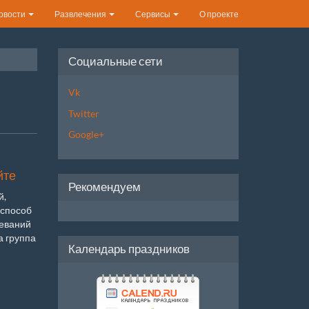
овости
Развлечения
Сервисы
О проекте
Социальные сети
Vk
Twitter
Google+
йте
Рекомендуем
й,
 способ
леваний
а группа
Календарь праздников