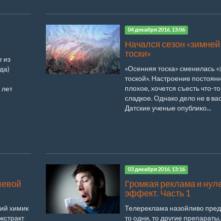
04 декабря 2016, 13:06
Начался сезон «зимней
тоски»
 из
«Осенняя тоска» сменилась 
да)
тоской». Настроение постоян
плохое, хочется съесть что-то
 лет
сладкое. Однако дело не в вас
Датские ученые опублико...
03 декабря 2016, 13:16
левой
Громкая реклама и нул
эффект. Часть 1
кий химик
Телереклама назойливо пред
кстракт
то одни, то другие препараты,