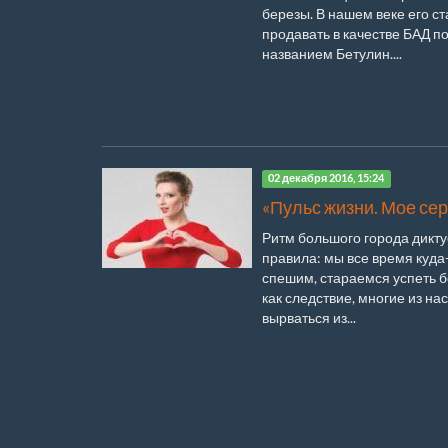
березы. В нашем веке его с
продавать в качестве БАД п
названием Бетулин....
02 декабря 2016, 15:24
«Пульс жизни. Мое се
Ритм большого города дикту
правила: мы все время куда
спешим, стараемся успеть б
как следствие, многие из нас
вырваться из...