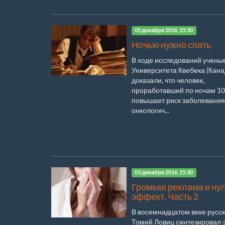
05 декабря 2016, 15:30
Ночью нужно спать
В ходе исследований ученые
Университета Квебека (Кана
доказали, что человек,
проработавший по ночам 10
повышает риск заболевания
онкологич...
03 декабря 2016, 15:30
Громкая реклама и ну
эффект. Часть 2
В восемнадцатом веке русс
Томий Ловиц синтезировал э