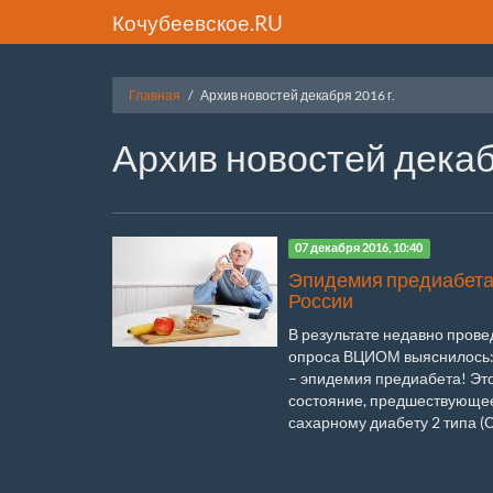
Кочубеевское.RU
Главная
Архив новостей декабря 2016 г.
Архив новостей декаб
07 декабря 2016, 10:40
Эпидемия предиабета
России
В результате недавно прове
опроса ВЦИОМ выяснилось:
– эпидемия предиабета! Эт
состояние, предшествующе
сахарному диабету 2 типа (С