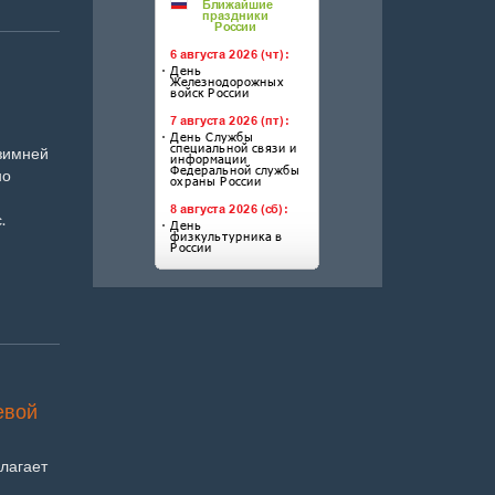
«зимней
но
.
евой
лагает