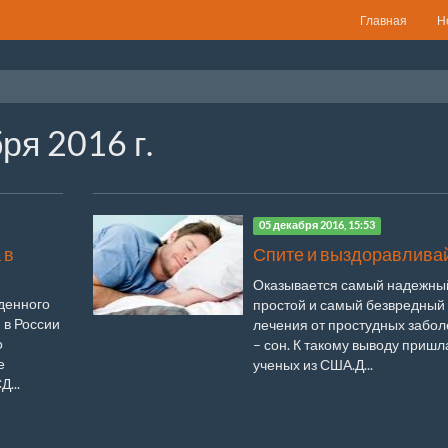
Главная
Н
ря 2016 г.
05 декабря 2016, 15:53
 в
Спите и выздоравлива
Оказывается самый надежны
денного
простой и самый безвредный
 в России
лечения от простудных забо
о
– сон. К такому выводу пришл
е
ученых из США.Д...
Д...