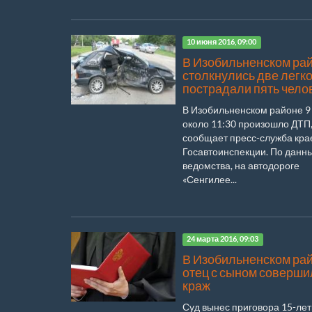
10 июня 2016, 09:00
В Изобильненском ра
столкнулись две легк
пострадали пять чело
В Изобильненском районе 9
около 11:30 произошло ДТП
сообщает пресс-служба кра
Госавтоинспекции. По данн
ведомства, на автодороге
«Сенгилее...
24 марта 2016, 09:03
В Изобильненском ра
отец с сыном соверши
краж
Суд вынес приговора 15-ле