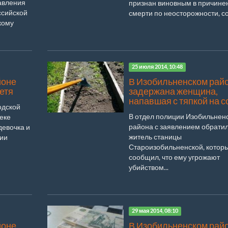
авления
признан виновным в причине
ссийской
смерти по неосторожности, со
кому
25 июля 2014, 10:48
йоне
В Изобильненском рай
тетя
задержана женщина,
напавшая с тяпкой на 
одской
В отдел полиции Изобильнен
еке
района с заявлением обрати
девочка и
житель станицы
сии
Староизобильненской, котор
сообщил, что ему угрожают
убийством...
29 мая 2014, 08:10
йоне
В Изобильненском рай