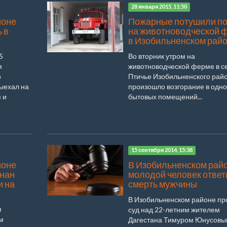
28 января 2015, 11:50
йоне
Пожарные потушили п
 в
на животноводческой 
в Изобильненском рай
5
Во вторник утром на
я
животноводческой ферме в с
о
Птичье Изобильненского рай
ыехал на
произошло возгорание в одно
 и
бытовых помещений...
15 сентября 2014, 15:38
йоне
В Изобильненском рай
знан
молодой человек ответ
и на
смерть мужчины
В Изобильненском районе п
м
суд над 22-летним жителем
м
Дагестана Тимуром Юнусовы