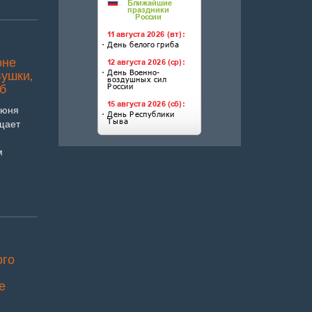
оне
вушки,
б
июня
щает
м
ого
е