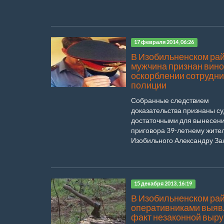
17 февраля 2014, 06:26
В Изобильненском ра
мужчина признан вин
оскорблении сотрудн
полиции
Собранные следствием
доказательства признаны с
достаточными для вынесен
приговора 39-летнему жите
Изобильного Александру Зал
15 декабря 2013, 16:19
В Изобильненском ра
оперативниками выяв
факт незаконной выру