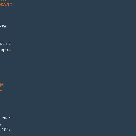
лжала
ред
платы
ере...
ом
ь
в-на-
,
2104»,