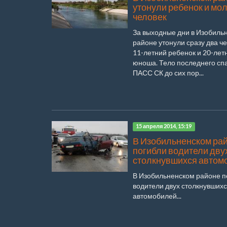
утонули ребенок и мо
человек
За выходные дни в Изобиль
районе утонули сразу два ч
11-летний ребенок и 20-лет
юноша. Тело последнего сп
ПАСС СК до сих пор...
15 апреля 2014, 15:19
В Изобильненском ра
погибли водители дву
столкнувшихся автом
В Изобильненском районе п
водители двух столкнувших
автомобилей...