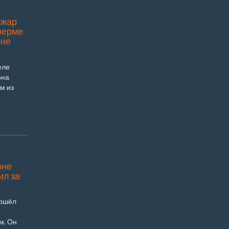
ожар
ферме
оне
еле
она
м из
оне
ил за
рошёл
м. Он