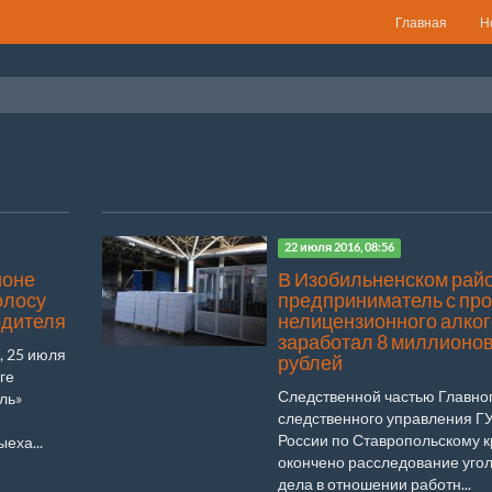
Главная
Н
22 июля 2016, 08:56
йоне
В Изобильненском рай
олосу
предприниматель с пр
одителя
нелицензионного алко
заработал 8 миллионо
, 25 июля
рублей
ге
Следственной частью Главно
ль»
следственного управления Г
России по Ставропольскому 
еха...
окончено расследование уго
дела в отношении работн...