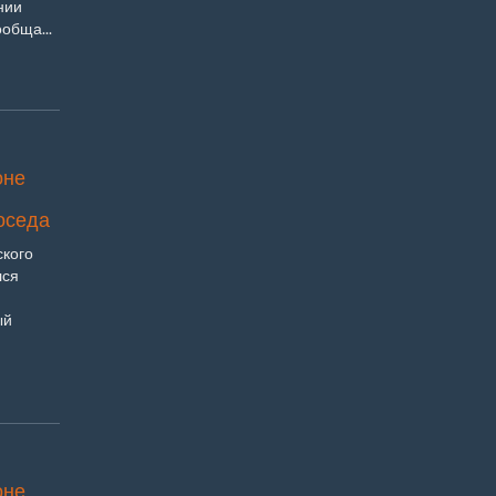
нии
обща...
оне
соседа
ского
лся
ый
оне