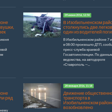
09 июня 2016, 12:50
йоне
В Изобильненском рай
овушки,
столкнулись две легко
век
один из водителей поги
 июня
В Изобильненском районе 7 
,
в 08:00 произошло ДТП, сооб
евой
пресс-служба краевой
ым
Госавтоинспекции. По данны
ведомства, на автодороге
«Ставрополь —...
28 января 2016, 11:18
йоне
Движение общественн
ли ряд
транспорта в
Изобильненском район
возобновлено
тнему