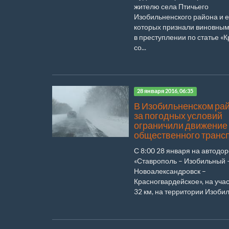
жителю села Птичьего
Изобильненского района и ег
которых признали виновны
в преступлении по статье «К
со...
28 января 2016, 06:35
В Изобильненском рай
за погодных условий
ограничили движение
общественного транс
С 8:00 28 января на автодор
«Ставрополь – Изобильный 
Новоалександровск –
Красногвардейское», на учас
32 км, на территории Изобил