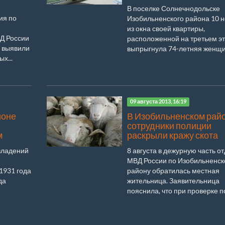
В поселке Солнечнодольске
ия по
Изобильненского района 10 
из окна своей квартиры,
Д России
расположенной на третьем эт
 выявили
выпрыгнула 74-летняя женщин
х...
09 августа 2013, 16:19
йоне
В Изобильненском рай
сотрудники полиции
м
раскрыли кражу скота
владений
8 августа в дежурную часть о
МВД России по Изобильненс
1931 года
району обратилась местная
да
жительница. Заявительница
пояснила, что при проверке по