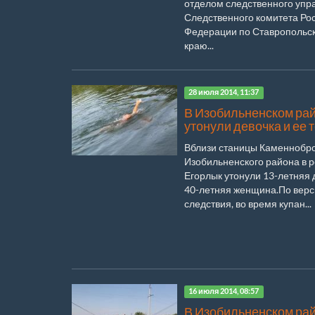
отделом следственного упр
Следственного комитета Ро
Федерации по Ставропольс
краю...
28 июля 2014, 11:37
В Изобильненском ра
утонули девочка и ее 
Вблизи станицы Каменнобр
Изобильненского района в р
Егорлык утонули 13-летняя 
40-летняя женщина.По вер
следствия, во время купан...
16 июля 2014, 08:57
В Изобильненском ра