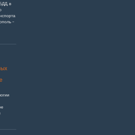
БДД, в
о
нспорта
ополь –
ных
е
логии
ое
м