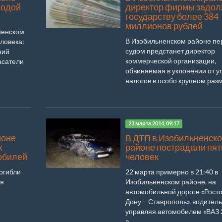
лодой
директор фирмы задо
государству более 384
миллионов рублей
ненском
В Изобильненском районе пе
еловека:
судом предстанет директор
ний
коммерческой организации,
асатели
обвиняемая в уклонении от у
налогов в особо крупном разм
23 марта 2014, 09:17
йоне
В ДТП в Изобильненск
х
районе пострадали пят
обилей
человек
огибли
22 марта примерно в 21:40 в
ся
Изобильненском районе, на
автомобильной дороге «Росто
Дону – Ставрополь», водитель
управляя автомобилем «ВАЗ 
в...