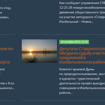
Как сообщает управление ГИ
12:25 28 января возобновлен
о отцу,
движение общественного тра
ми
на участке автодороги «Ставр
ража»,
Изобильный – Новоа...
14 октября 2015, 15:33
оне из-
Депутаты Ставрополья
обсудили судьбу очист
сооружений в
порта
Изобильненском район
оге
Комитет краевой Думы
–
по природопользованию, эко
и курортно–туристической
тке с 8 по
деятельности провёл выездн
ьненско...
совещание в Изобильненско
районе...