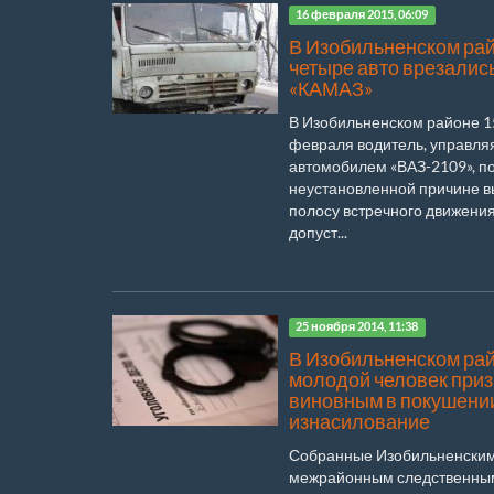
16 февраля 2015, 06:09
В Изобильненском ра
четыре авто врезались
«КАМАЗ»
В Изобильненском районе 1
февраля водитель, управля
автомобилем «ВАЗ-2109», п
неустановленной причине в
полосу встречного движения
допуст...
25 ноября 2014, 11:38
В Изобильненском ра
молодой человек при
виновным в покушени
изнасилование
Собранные Изобильненски
межрайонным следственны