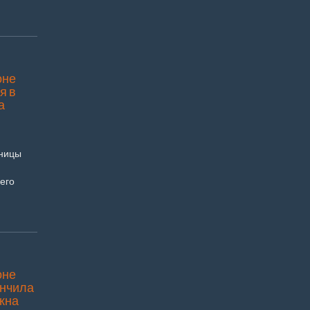
оне
я в
а
ьницы
его
оне
нчила
окна