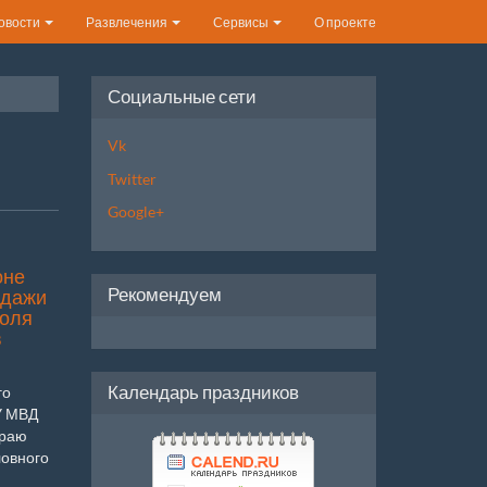
овости
Развлечения
Сервисы
О проекте
Социальные сети
Vk
Twitter
Google+
оне
Рекомендуем
одажи
голя
в
Календарь праздников
го
У МВД
краю
ловного