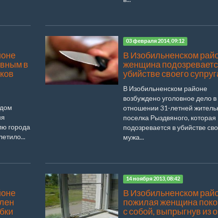
03 февраля 2014, 09:12
йоне
В Изобильненском рай
овным в
женщина подозреваетс
иков
убийстве своего супруг
В Изобильненском районе
возбуждено уголовное дело в
удом
отношении 31-летней жител
ия
поселка Рыздвяного, которая
лю города
подозревается в убийстве сво
етило...
мужа...
14 ноября 2013, 08:42
йоне
В Изобильненском рай
лен
пожилая женщина поко
бки
с собой, выпрыгнув из 