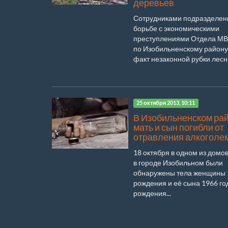
деревьев
Сотрудниками подразделен
борьбе с экономическими
преступлениями Отдела МВ
по Изобильненскому району
факт незаконной рубки лесны
25 октября 2013, 10:11
В Изобильненском ра
мать и сын погибли от
отравления алкоголе
18 октября в одном из домо
в городе Изобильном были
обнаружены тела женщины 
рождения и её сына 1966 го
рождения...