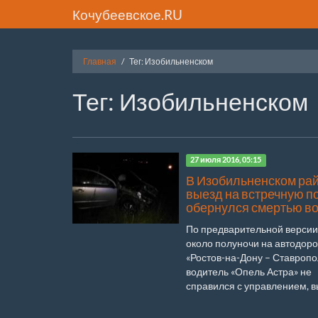
Кочубеевское.RU
Главная
Тег: Изобильненском
Тег: Изобильненском
27 июля 2016, 05:15
В Изобильненском ра
выезд на встречную п
обернулся смертью в
По предварительной версии
около полуночи на автодоро
«Ростов-на-Дону – Ставропо
водитель «Опель Астра» не
справился с управлением, вы