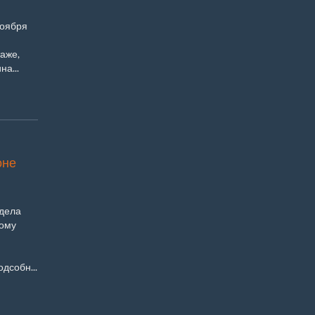
ноября
аже,
а...
оне
тдела
кому
дсобн...