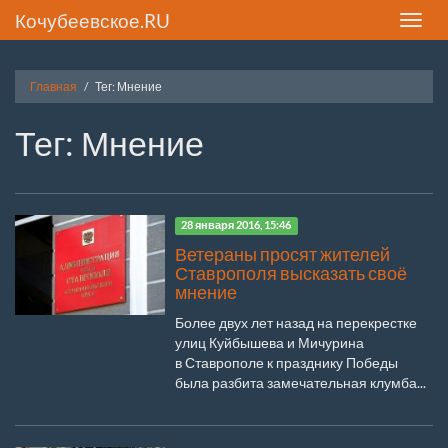
Кочубеевское.RU
Toggle
naviga
Главная
Тег: Мнение
Тег: Мнение
28 января 2016, 15:46
Ветераны просят жителей
Ставрополя высказать своё
мнение
Более двух лет назад на перекрестке
улиц Куйбышева и Мичурина
в Ставрополе к празднику Победы
была разбита замечательная клумба...