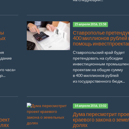
25 апреля 2016, 15:58
мы
Ставрополье претендуе
ных
400 миллионов рублей 
помощь инвестпроекта
ия
Ставропольский край будет
едание
претендовать на субсидии
.
инвестиционным промышле
го часа»
проектам на общую сумму
...
в 400 миллионов рублей
из государственного бюдж...
14 апреля 2016, 15:02
Дума пересмотрит прое
оект
краевого закона о зем
олях
долях