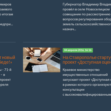
имиров
Губернатор Владимир Влади
раевого
провёл в селе Новоселицком
о итогам
совещание по рассмотрению
вопросов регулирования обо
едпри...
земель сельскохозяйственно
назнач...
04 апреля 2016, 16:16
т новый
На Ставрополье старту
беде!»
проект «Доступная оце
 - 71-й
Краевое министерство
– в
имущественных отношений
 проект
запускает проект «Доступная 
преля
в рамках которого организуют
консультации
с высококвалифицированными