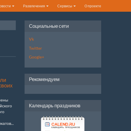
овости
Развлечения
Сервисы
О проекте
Социальные сети
Vk
Twitter
Google+
Рекомендуем
или
своих
мены
Календарь праздников
йского
го
атов...