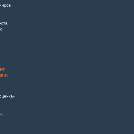
миров
рота
го
ет
нка»
оценка»,
...