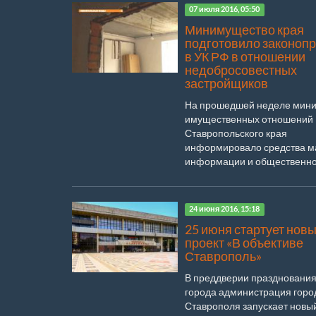
07 июля 2016, 05:50
Минимущество края
подготовило законопр
в УК РФ в отношении
недобросовестных
застройщиков
На прошедшей неделе мини
имущественных отношений
Ставропольского края
информировало средства м
информации и общественно
о непростой...
24 июня 2016, 15:18
25 июня стартует нов
проект «В объективе
Ставрополь»
В преддверии празднования
города администрация горо
Ставрополя запускает новы