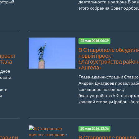
который
деятельности в регионе.В ра
этого собрания Совет одобрил 
25 мая 2016, 06:39
В Ставрополе обсудил
проект
новый проект
ртала
благоустройства район
«Ангела»
едное
Глава администрации Ставр
овета
Андрей Джатдоев провёл раб
совещание по вопросу
рого
благоустройства 53-го кварта
и
краевой столицы (район «Ангел
20 мая 2016, 13:36
тавили
В Ставрополе прошло