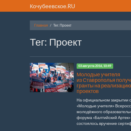
Кочубеевское.RU
Главная
Тег: Проект
Тег: Проект
03 августа 2016, 10:49
Молодые учителя
из Ставрополья полу
гранты на реализацию
проектов
На официальном закрытии 
«Молодые учителя» Всеросс
молодёжного образователь
форума «Балтийский Артек»
состоялось вручение сертиф