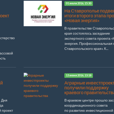
01 июля 2016, 15:30
На Ставрополье подве
оект
итоги второго этапа пр
«Новая энергия»
В правительстве Ставропольс
края состоялось заседание
стерство
экспертного совета проекта 
энергия. Профессиональная
Ставропольского края». К...
ассовой
сть
13 июня 2016, 13:18
ый
Аграрные инвестпроек
получили поддержку
краевого правительств
 Дня
В краевом центре прошло за
да
координационного совета
й проект
по развитию инвестиционной