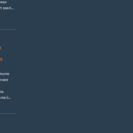
мках
закл...
и
а
ополя
очее
ла
а»)...