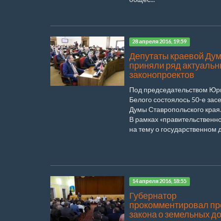
28 апреля 2016, 19:59
Депутаты краевой Ду
приняли ряд актуаль
законопроектов
Под председательством Юр
Белого состоялось 50-е зас
Думы Ставропольского края
В рамках «правительственно
на тему о государственном до
14 апреля 2016, 18:55
Губернатор
прокомментировал пр
закона о земельных д