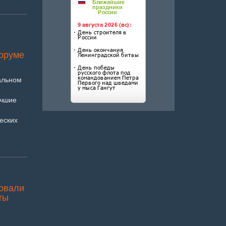
форуме
альном
учшие
еских
товали
ты
и