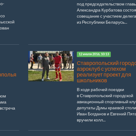
о-
под председательством глав
Александра Курбатова состо
 со
совещание с участием делег
мысской
из Республики Беларусь...
зован
12 июля 2016, 10:13
Ставропольский город
аэроклуб с успехом
ополья
реализует проект для
школьников
В ходе рабочей поездки
в Ставропольский городской
вом
авиационный спортивный клу
ама
депутаты Думы краевой стол
встреча
Иван Богданов и Евгений Пят
вручили колл...