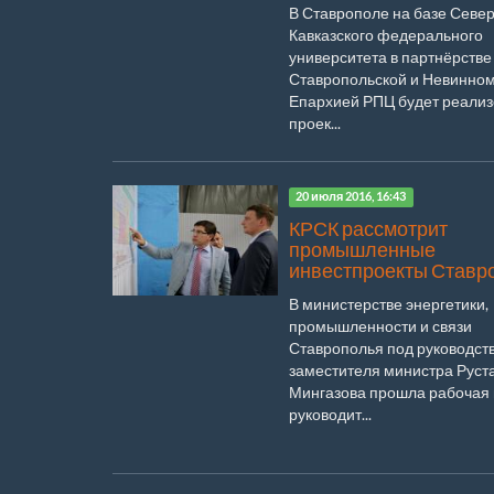
В Ставрополе на базе Север
Кавказского федерального
университета в партнёрстве
Ставропольской и Невинно
Епархией РПЦ будет реали
проек...
20 июля 2016, 16:43
КРСК рассмотрит
промышленные
инвестпроекты Ставр
В министерстве энергетики,
промышленности и связи
Ставрополья под руководст
заместителя министра Руст
Мингазова прошла рабочая 
руководит...