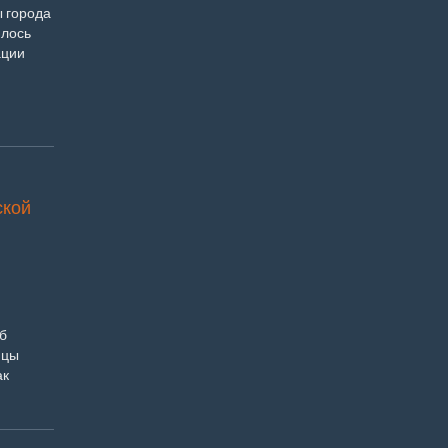
ы города
ялось
ации
ской
б
ицы
ак