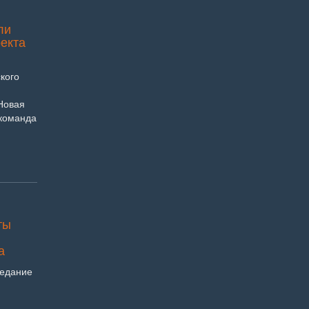
ли
оекта
кого
«Новая
 команда
ты
а
седание