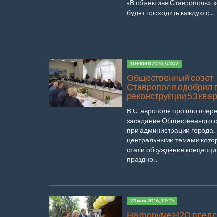
«В объективе Ставрополь», 
будет проходить каждую с...
10 июня 2016, 05:02
Общественный совет
Ставрополя одобрил 
реконструкции 53 ква
В Ставрополе прошло очер
заседание Общественного с
при администрации города,
центральными темами кото
стали обсуждение концепци
праздно...
23 мая 2016, 12:15
На форуме Н2О предс