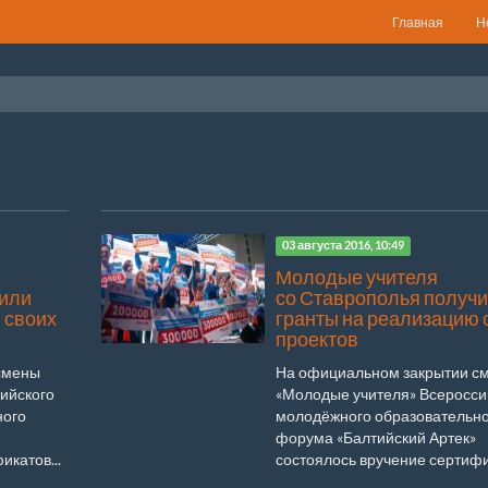
Главная
Н
03 августа 2016, 10:49
Молодые учителя
чили
со Ставрополья получ
 своих
гранты на реализацию 
проектов
смены
На официальном закрытии с
ийского
«Молодые учителя» Всеросси
ного
молодёжного образовательно
форума «Балтийский Артек»
икатов...
состоялось вручение сертифик