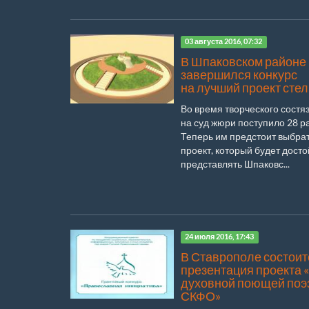
03 августа 2016, 07:32
В Шпаковском районе
завершился конкурс
на лучший проект сте
Во время творческого состя
на суд жюри поступило 28 р
Теперь им предстоит выбра
проект, который будет дост
представлять Шпаковс...
24 июля 2016, 17:43
В Ставрополе состоит
презентация проекта 
духовной поющей поэ
СКФО»