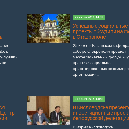
25 июля 2016, 14:48
Успешные социальные
проекты обсудили на 
лы
в Ставрополе
зания
25 июля в Казанском кафедр
абот.
соборе Ставрополя прошёл
ть лучший
межрегиональный форум «Л
ойно
практики социально
ориентированных некоммерч
организаций...
21 июля 2016, 16:45
ся
В Кисловодске презен
«Центр
инвестиционные проек
зии
белорусской делегаци
В мэрии Кисловодска