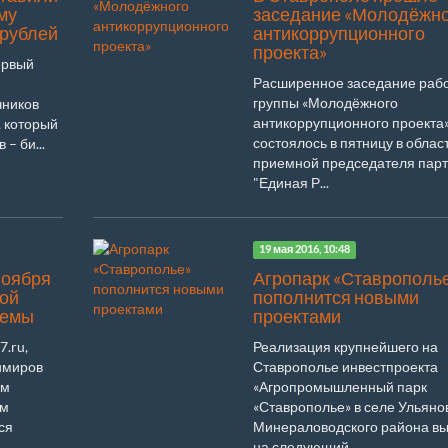
му
заседание «Молодёжн
 рублей
антикоррупционного
проекта»
ервый
Расширенное заседание раб
группы «Молодёжного
чников
антикоррупционного проекта
, который
состоялось в пятницу в облас
– би...
приемной председателя пар
"Единая Р...
19 мая 2016, 10:48
ноября
Агропарк «Ставрополь
вой
пополнится новыми
темы
проектами
7.ru,
Реализация крупнейшего на
имиров
Ставрополье инвестпроекта
ым
«Агропромышленный парк
ым
«Ставрополье» в селе Ульяно
ся
Минераловодского района в
на следующий...