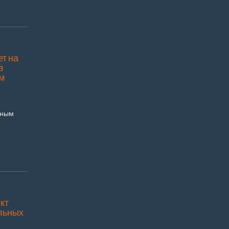
т на
в
м
нным
кт
ельных