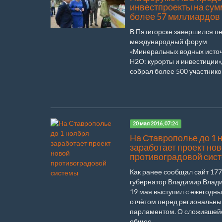
инвестпроекты на сум
более 57 миллиардов
В Пятигорске завершился п
международный форум
«Минеральных водных исто
Н2О: курорты и инвестиции»
собрал более 500 участников 
20 мая 2016, 07:24
На Ставрополье до 1 
заработает проект но
противоградовой сис
Как ранее сообщал сайт 177
губернатор Владимир Влад
19 мая выступил с ежегодн
отчётом перед региональн
парламентом. О сложившей
общес...