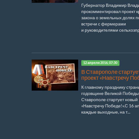
Губернатор Владимир Влад
прокомментировал проект к
закона о земельных долях п
встречи с фермерами
и руководителями сельхозпр
12 апреля 2016, 07:30
В Ставрополе стартуе
проект «Навстречу По
К главному празднику страны
годовщине Великой Победы 
Ставрополе стартует новый
«Навстречу Победе!».С 16 а
каждые выходные, на т...