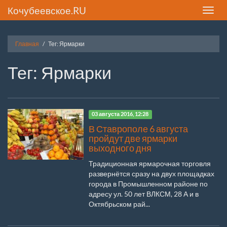
Кочубеевское.RU
Toggle
naviga
Главная
Тег: Ярмарки
Тег: Ярмарки
03 августа 2016, 12:28
В Ставрополе 6 августа
пройдут две ярмарки
выходного дня
Традиционная ярмарочная торговля
развернётся сразу на двух площадках
города в Промышленном районе по
адресу ул. 50 лет ВЛКСМ, 28 А и в
Октябрьском рай...