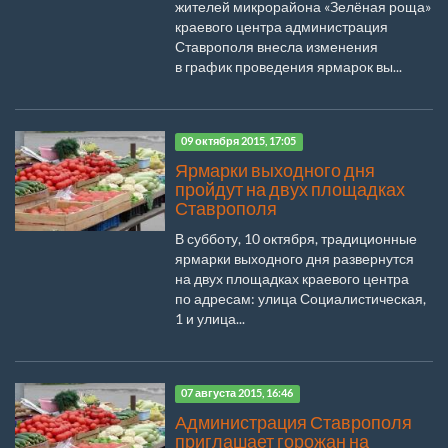
жителей микрорайона «Зелёная роща»
краевого центра администрация
Ставрополя внесла изменения
в график проведения ярмарок вы...
09 октября 2015, 17:05
Ярмарки выходного дня
пройдут на двух площадках
Ставрополя
В субботу, 10 октября, традиционные
ярмарки выходного дня развернутся
на двух площадках краевого центра
по адресам: улица Социалистическая,
1 и улица...
07 августа 2015, 16:46
Администрация Ставрополя
приглашает горожан на