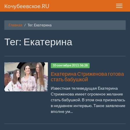
Кочубеевское.RU
Toggle
naviga
Главная
Тег: Екатерина
Тег: Екатерина
10 сентября 2013, 06:28
Екатерина Стриженова готова
стать бабушкой
Известная телеведущая Екатерина
Стриженова имеет огромное желание
стать бабушкой. В этом она призналась
в недавнем интервью. Такое заявление
вполне ум...