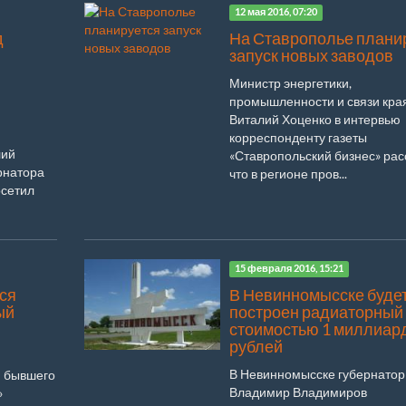
12 мая 2016, 07:20
д
На Ставрополье плани
запуск новых заводов
Министр энергетики,
промышленности и связи кра
Виталий Хоценко в интервью
корреспонденту газеты
лий
«Ставропольский бизнес» рас
рнатора
что в регионе пров...
сетил
15 февраля 2016, 15:21
ся
В Невинномысске буде
ый
построен радиаторный
стоимостью 1 миллиар
рублей
В Невинномысске губернатор
и бывшего
Владимир Владимиров
»