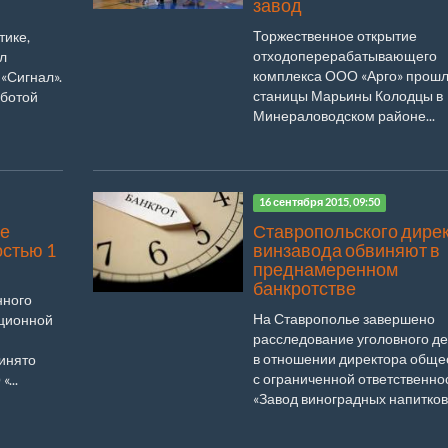
завод
Торжественное открытие
тике,
отходоперерабатывающего
л
комплекса ООО «Арго» прошл
«Сигнал».
станицы Марьины Колодцы в
аботой
Минераловодском районе...
16 сентября 2015, 09:50
ае
Ставропольского дире
остью 1
винзавода обвиняют в
преднамеренном
банкротстве
нного
На Ставрополье завершено
иционной
расследование уголовного д
и
в отношении директора обще
ринято
с ограниченной ответственно
...
«Завод виноградных напитков 