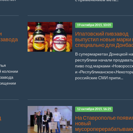
19 октября 2015, 10:05
и
Ипатовский пивзавод
 завода
выпустил новые марки 
специально для Донба
В супермаркетах Донецкой н
республики начали продавать
лья
пиво под марками «Новоросс
й колонии
и «Республиканское».Некотор
 завода
российские СМИ припи...
 хищении
12 октября 2015, 16:25
д
На Ставрополье появи
новый
мусороперерабатыва