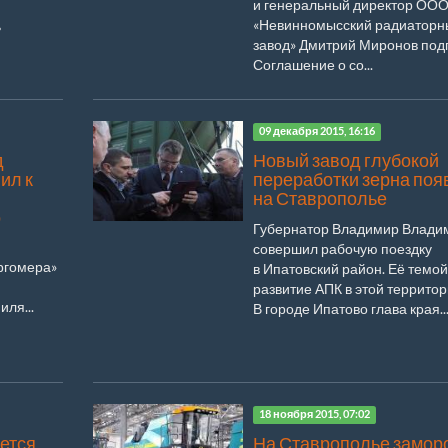
и генеральный директор ОО
«Невинномысский радиаторн
ь
завод» Дмитрий Миронов под
Соглашение о со...
09 декабря 2015, 16:16
д
Новый завод глубокой
ил к
переработки зерна поя
на Ставрополье
о
Губернатор Владимир Влади
совершил рабочую поездку
ргомера»
в Ипатовский район. Её темой
развитие АПК в этой территор
ля...
В городе Ипатово глава края..
18 ноября 2015, 07:02
ется
На Ставрополье замор