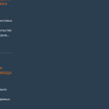
ного
ансовых
ельство
ров...
к
завода
вало
одимых