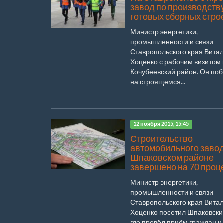
завод по производств
готовых сборных стро
Министр энергетики,
промышленности и связи
Ставропольского края Вита
Хоценко с рабочим визитом
Кочубеевский район. Он по
на строящемся...
12 ноября 2015, 15:45
Строительство
автомобильного завод
Шпаковском районе
завершено на 70 проц
Министр энергетики,
промышленности и связи
Ставропольского края Вита
Хоценко посетил Шпаковски
где провёл приём граждан и