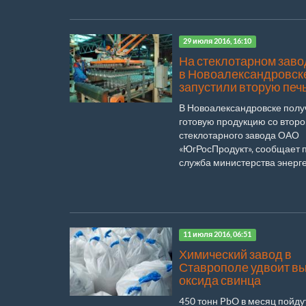
29 июля 2016, 16:10
На стеклотарном заво
в Новоалександровск
запустили вторую печ
В Новоалександровске полу
готовую продукцию со второ
стеклотарного завода ОАО
«ЮгРосПродукт», сообщает 
служба министерства энергет
11 июля 2016, 06:51
Химический завод в
Ставрополе удвоит в
оксида свинца
450 тонн PbO в месяц пойду