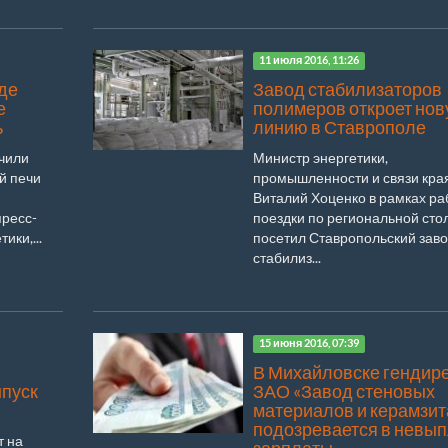
11 июля 2016, 11:26
де
Завод стабилизаторов
е
полимеров откроет но
ь
линию в Ставрополе
чили
Министр энергетики,
й печи
промышленности и связи кра
Виталий Хоценко в рамках ра
пресс-
поездки по региональной сто
ики,...
посетил Ставропольский зав
стабилиз...
15 июня 2016, 07:39
В Михайловске гендир
ыпуск
ЗАО «Завод стеновых
материалов и керамзит
подозревается в невы
т на