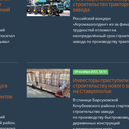
у
строительство трактор
ений
завода
Российской концерн
«Агромашхолдинг» из-за фин
лий
трудностей отложил на
 посетил
неопределённый срок строит
бывал
завода по производству тракто
09 ноября 2015, 16:55
Инвесторы приступили 
а в
строительству нового 
на Ставрополье
ентов
В станице Барсуковской
Кочубеевского района старто
строительство завода
лий
по производству быстровозв
й район,
деревянных конструкций
 посетил
с применением мета...