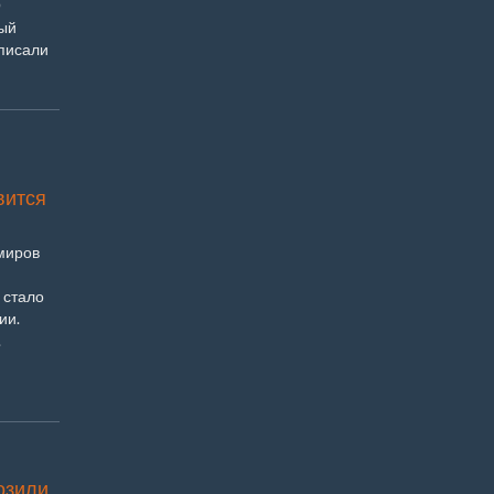
О
ый
писали
вится
миров
 стало
ии.
.
озили