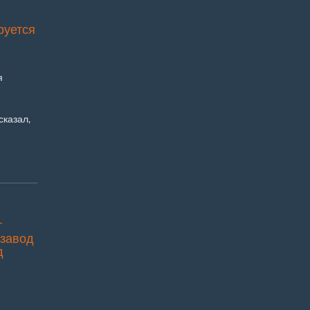
руется
я
сказал,
т
 завод
д