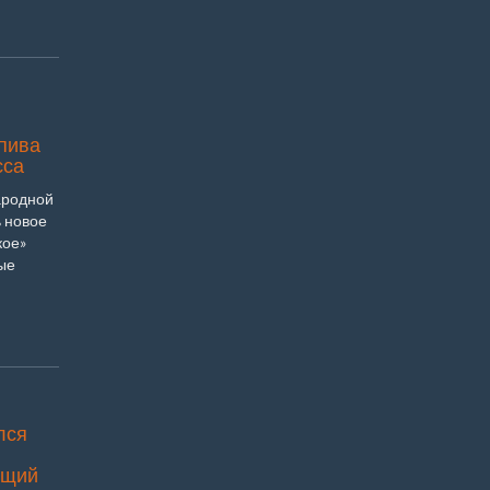
пива
сса
ародной
 новое
кое»
ые
лся
ющий