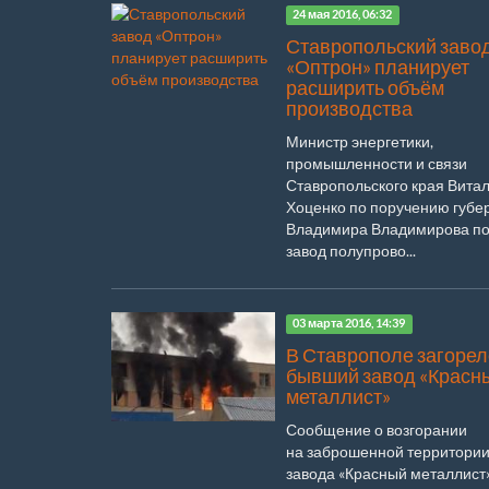
24 мая 2016, 06:32
Ставропольский заво
«Оптрон» планирует
расширить объём
производства
Министр энергетики,
промышленности и связи
Ставропольского края Вита
Хоценко по поручению губе
Владимира Владимирова по
завод полупрово...
03 марта 2016, 14:39
В Ставрополе загорел
бывший завод «Красн
металлист»
Сообщение о возгорании
на заброшенной территори
завода «Красный металлист