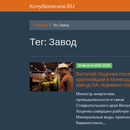
Кочубеевское.RU
Главная
Тег: Завод
Тег: Завод
10 августа 2016, 10:26
Виталий Хоценко пос
крупнейший в Минвод
завод ОА «Кавминсте
Министр энергетики,
промышленности и связи
Ставропольского края Вита
Хоценко совершил рабочую 
Минеральные воды, приеха
Кавминстекло,...