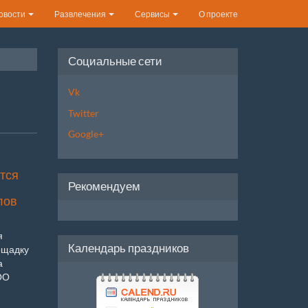
овости
Развлечения
Сервисы
О проекте
Социальные сети
Vk
Twitter
Google+
тся
Рекомендуем
лов
я
Календарь праздников
ощадку
а
ОО