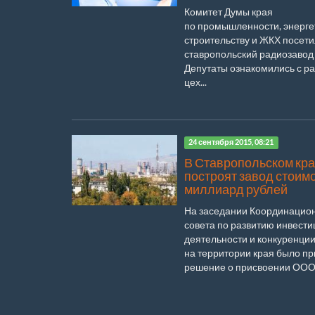
Комитет Думы края
по промышленности, энерге
строительству и ЖКХ посети
ставропольский радиозавод 
Депутаты ознакомились с р
цех...
24 сентября 2015, 08:21
В Ставропольском кр
построят завод стоим
миллиард рублей
На заседании Координацио
совета по развитию инвест
деятельности и конкуренци
на территории края было п
решение о присвоении ООО «