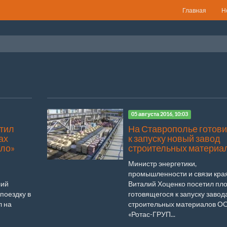
Главная
Н
05 августа 2016, 10:03
етил
На Ставрополье готови
ах
к запуску новый завод
кло»
строительных материа
Министр энергетики,
промышленности и связи кра
лий
Виталий Хоценко посетил пл
поездку в
готовящегося к запуску завод
л на
строительных материалов О
«Ротас-ГРУП...