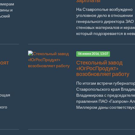
зарплаты
лимерам
На Ставрополье возбуждено
езины и
уголовное дело в отношении
ьский
генерального директора ЗАО
стеновых материалов и керам
который подозревается в невы
06 июня 2016, 13:07
роят
Стекольный завод
«ЮгРосПродукт»
возобновляет работу
По итогам встречи губернато
Ставропольского края Влади
ующая
Владимирова с председател
правления ПАО «Газпром» А
ного
Миллером даны соответствую