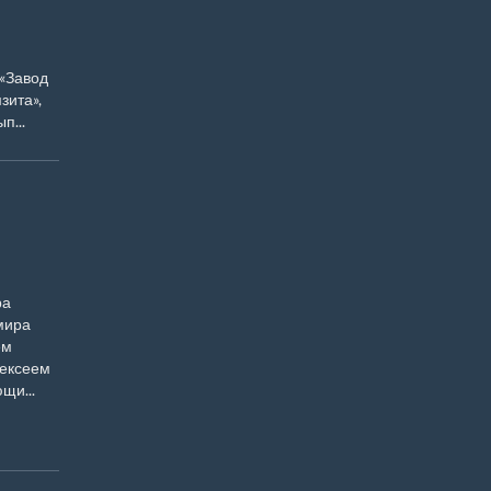
 «Завод
зита»,
п...
ра
мира
ем
лексеем
щи...