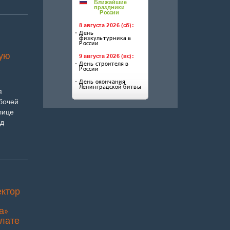
вую
я
бочей
лице
од
ектор
а»
плате