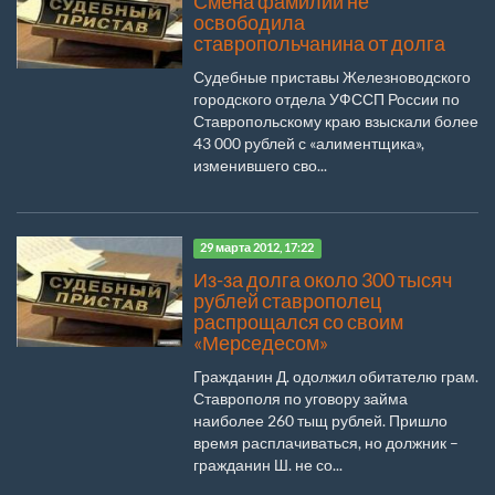
Смена фамилии не
освободила
ставропольчанина от долга
Судебные приставы Железноводского
городского отдела УФССП России по
Ставропольскому краю взыскали более
43 000 рублей с «алиментщика»,
изменившего сво...
29 марта 2012, 17:22
Из-за долга около 300 тысяч
рублей ставрополец
распрощался со своим
«Мерседесом»
Гражданин Д. одолжил обитателю грам.
Ставрополя по уговору займа
наиболее 260 тыщ рублей. Пришло
время расплачиваться, но должник –
гражданин Ш. не со...