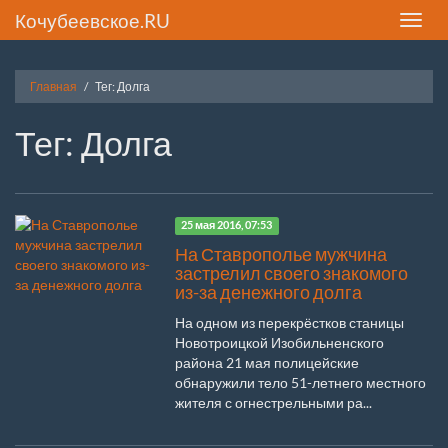
Кочубеевское.RU
Toggle
naviga
Главная
Тег: Долга
Тег: Долга
25 мая 2016, 07:53
На Ставрополье мужчина
застрелил своего знакомого
из-за денежного долга
На одном из перекрёстков станицы
Новотроицкой Изобильненского
района 21 мая полицейские
обнаружили тело 51-летнего местного
жителя с огнестрельными ра...