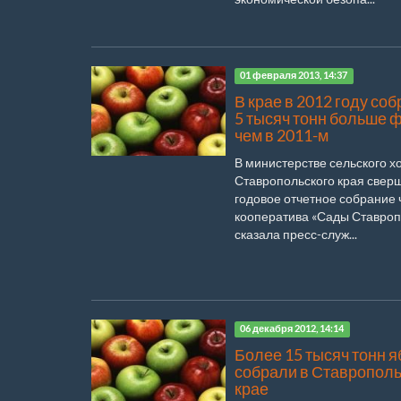
01 февраля 2013, 14:37
В крае в 2012 году соб
5 тысяч тонн больше ф
чем в 2011-м
В министерстве сельского х
Ставропольского края свер
годовое отчетное собрание
кооператива «Сады Ставроп
сказала пресс-служ...
06 декабря 2012, 14:14
Более 15 тысяч тонн я
собрали в Ставропол
крае