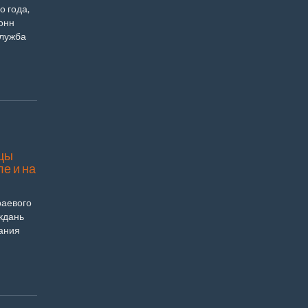
 года,
онн
служба
цы
ле и на
раевого
кдань
чания