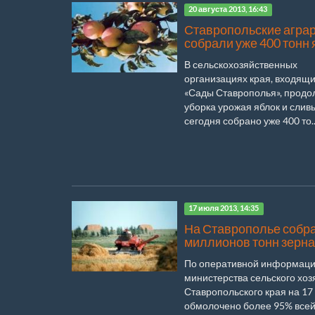
20 августа 2013, 16:43
Ставропольские агра
собрали уже 400 тонн 
В сельскохозяйственных
организациях края, входящ
«Сады Ставрополья», продо
уборка урожая яблок и слив
сегодня собрано уже 400 то..
17 июля 2013, 14:35
На Ставрополье собра
миллионов тонн зерна
По оперативной информац
министерства сельского хоз
Ставропольского края на 17
обмолочено более 95% все