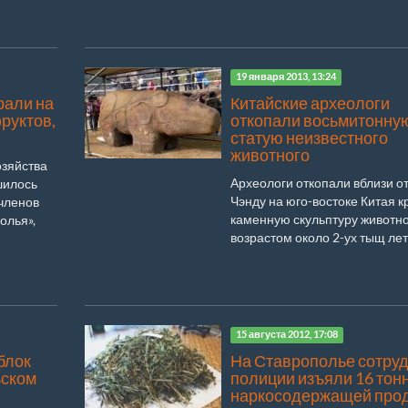
19 января 2013, 13:24
рали на
Китайские археологи
руктов,
откопали восьмитонну
статую неизвестного
животного
озяйства
Археологи откопали вблизи от
шилось
Чэнду на юго-востоке Китая 
 членов
каменную скульптуру животн
олья»,
возрастом около 2-ух тыщ лет.
15 августа 2012, 17:08
блок
На Ставрополье сотру
ьском
полиции изъяли 16 тон
наркосодержащей про