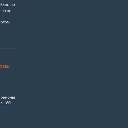
собенным
ела по
ротом
о на
 районы
ее 180