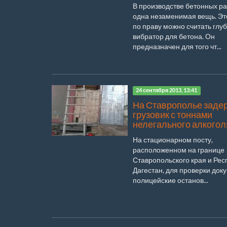
В производстве бетонных ра
одна незаменимая вещь. Э
по праву можно считать глу
вибратор для бетона. Он
предназначен для того чт...
24 сентября 2013, 13:41
На Ставрополье заде
грузовик с тоннами
нелегального алкогол
На стационарном посту,
расположенном на границе
Ставропольского края и Рес
Дагестан, для проверки док
полицейские останов...