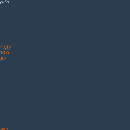
лужба
 году
ло 6
ицы
ики