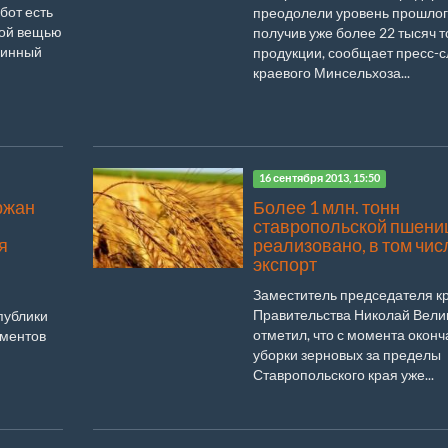
бот есть
преодолели уровень прошлого
той вещью
получив уже более 22 тысяч т
бинный
продукции, сообщает пресс-
краевого Минсельхоза...
16 сентября 2013, 15:50
ржан
Более 1 млн. тонн
ставропольской пшени
я
реализовано, в том чис
экспорт
Заместитель председателя к
Правительства Николай Вели
публики
отметил, что с момента окон
ументов
уборки зерновых за пределы
Ставропольского края уже...