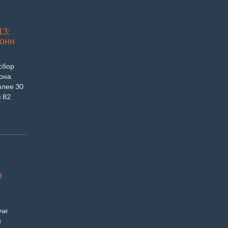
13:
тонн
сбор
иона
олее 30
м 82
и
ячи
й