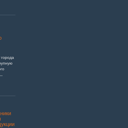
ю
 города
крупную
ого
..
дники
н
дукции