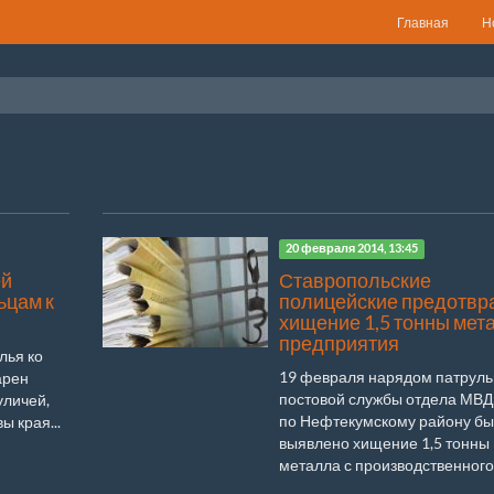
Главная
Н
20 февраля 2014, 13:45
ей
Ставропольские
ьцам к
полицейские предотвр
хищение 1,5 тонны мет
предприятия
лья ко
19 февраля нарядом патруль
арен
постовой службы отдела МВД
уличей,
по Нефтекумскому району б
 края...
выявлено хищение 1,5 тонны
металла с производственного 