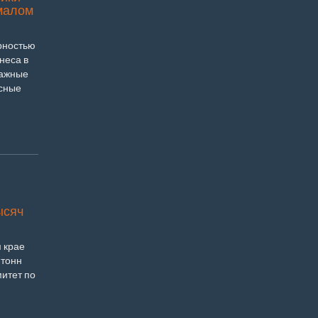
 малом
рностью
неса в
нажные
исные
ысяч
 крае
 тонн
итет по