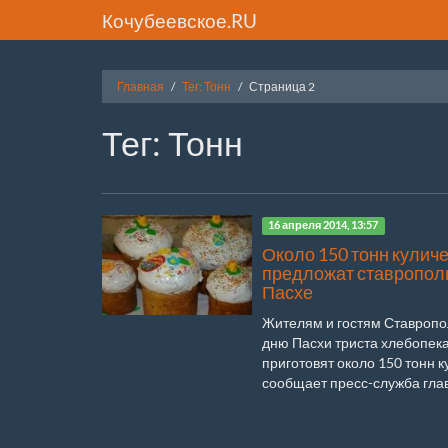
Кочубеевское.RU
Главная
Тег: Тонн
Страница 2
Тег: Тонн
16 апреля 2014, 13:57
Около 150 тонн кулич
предложат ставропол
Пасхе
Жителям и гостям Ставропо
дню Пасхи триста хлебопек
приготовят около 150 тонн к
сообщает пресс-служба главы