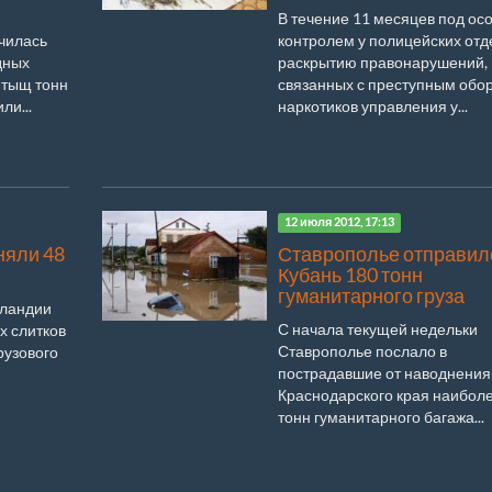
В течение 11 месяцев под о
нчилась
контролем у полицейских отд
дных
раскрытию правонарушений,
 тыщ тонн
связанных с преступным обо
ли...
наркотиков управления у...
12 июля 2012, 17:13
няли 48
Ставрополье отправил
Кубань 180 тонн
гуманитарного груза
рландии
С начала текущей недельки
х слитков
Ставрополье послало в
рузового
пострадавшие от наводнения
Краснодарского края наибол
тонн гуманитарного багажа...