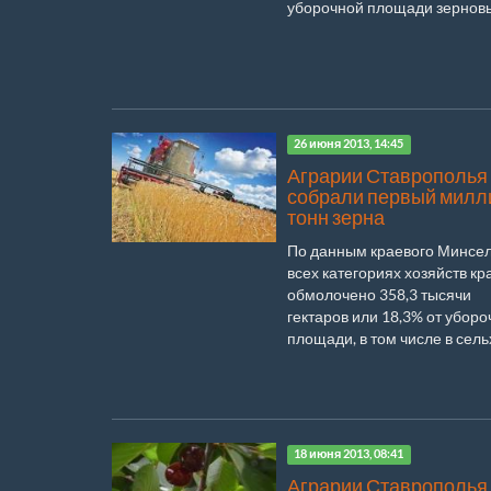
уборочной площади зерновых
26 июня 2013, 14:45
Аграрии Ставрополья
собрали первый милл
тонн зерна
По данным краевого Минсел
всех категориях хозяйств кр
обмолочено 358,3 тысячи
гектаров или 18,3% от убор
площади, в том числе в сельх
18 июня 2013, 08:41
Аграрии Ставрополья