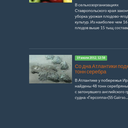
В сельхозорганизациях
Ставропольского края зако
уборка урожая плодово-яго
культур. Из наиболее чем 16
плодов выше 15 тыщ состави
19 июля 2012, 12:58
Со дна Атлантики под
тонн серебра
В Атлантике у побережья И
найдены 48 тонн серебряны
с затонувшего английского г
судна «Герсоппа»(SS Gairso...