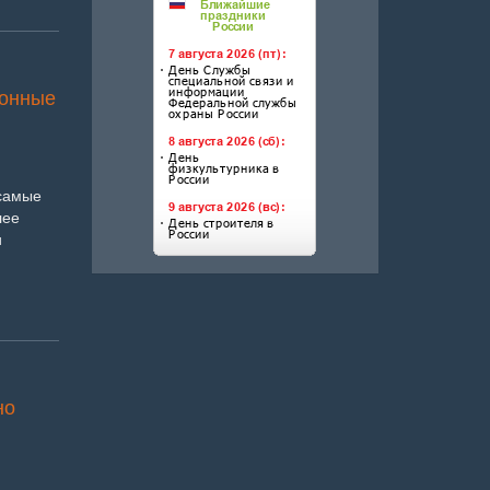
тонные
 самые
лее
и
но