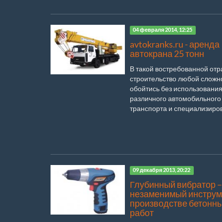
04 февраля 2014, 12:25
avtokranks.ru - аренда
автокрана 25 тонн
В такой востребованной отра
строительство любой сложно
обойтись без использовани
различного автомобильного
транспорта и специализирова
09 декабря 2013, 20:22
Глубинный вибратор –
незаменимый инструм
производстве бетонн
работ