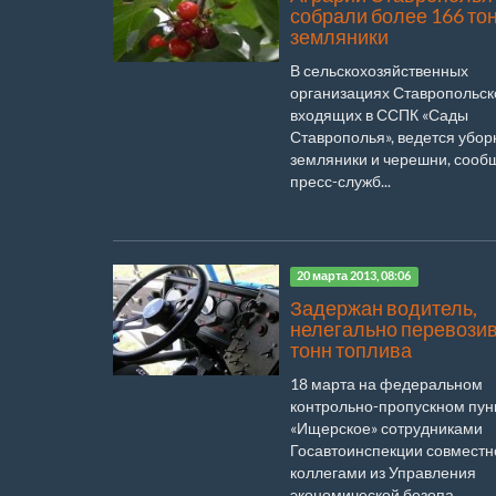
собрали более 166 то
земляники
В сельскохозяйственных
организациях Ставропольско
входящих в ССПК «Сады
Ставрополья», ведется убор
земляники и черешни, сооб
пресс-служб...
20 марта 2013, 08:06
Задержан водитель,
нелегально перевози
тонн топлива
18 марта на федеральном
контрольно-пропускном пун
«Ищерское» сотрудниками
Госавтоинспекции совместн
коллегами из Управления
экономической безопа...