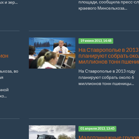
площади, сообщила пресс-с
 и зер...
краевого Минсельхоза...
19 июня 2013, 14:48
На Ставрополье в 2013
ион
планируют собрать око
миллионов тонн пшен
ьхоза, во
На Ставрополье в 2013 году
ая
планируют собрать около 6
миллионов тонн пшеницы...
очной
о...
01 апреля 2013, 13:45
Малотоннажные грузов