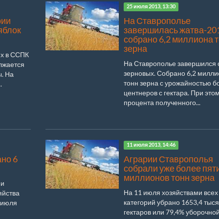
25 июля 2013, 13:30
рии
На Ставрополье
яблок
завершилась жатва-20
собрано 6,2 миллиона 
зерна
их в ССПК
На Ставрополье завершился 
лжается
зерновых. Собрано 6,2 милл
ы. На
тонн зерна с урожайностью б
.
центнеров с гектара. При это
процента полученного...
11 июля 2013, 14:46
но 6
Аграрии Ставрополья
собрали уже более пят
миллионов тонн зерна
ии
На 11 июля хозяйствами всех
яйства
категорий убрано 1653,4 тыс
 июля
гектаров или 79,4% уборочно
й