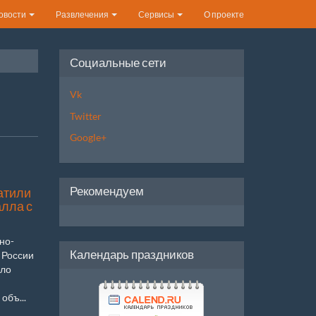
овости
Развлечения
Сервисы
О проекте
Социальные сети
Vk
Twitter
Google+
Рекомендуем
атили
алла с
но-
Календарь праздников
 России
ыло
объ...