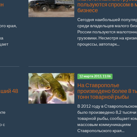
нн
пользуются спросом в
бизнесе
Сегодня наибольшей популя
го края,
среди владельцев малого биз
России пользуются малотон
ка
грузовики. Несмотря на криз
щает
процессы, автопарк...
12 марта 2013, 11:06
На Ставрополье
вший 48
произведено более 8 т
тонн товарной рыбы
В 2012 году в Ставропольском
кте
было произведено 8,2 тысячи
товарной рыбы, сообщает ком
о с
массовым коммуникациям
Ставропольского края...