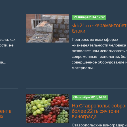
29 января 2014, 17:52
skb21.ru - керамзитобе
блоки
сли, как
Прогресс во всех сферах
сти, не
жизнедеятельности человека
я
позволяет нам использовать
современные технологии, бо
...
совершенное оборудование 
материалы...
08 октября 2013, 14:48
На Ставрополье собра
ент в
более 22 тысяч тонн
ых
винограда
Ставропольские виноградари