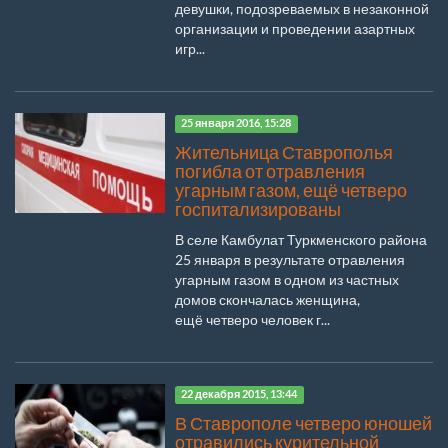
девушки, подозреваемых в незаконной
организации и проведении азартных
игр...
25 января 2016, 15:28
Жительница Ставрополья
погибла от отравления
угарным газом, ещё четверо
госпитализированы
В селе Камбулат Туркменского района
25 января в результате отравления
угарным газом в одном из частных
домов скончалась женщина,
ещё четверо человек г...
22 декабря 2015, 13:44
В Ставрополе четверо юношей
отравились курительной