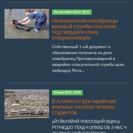
20 сентября 2012, 18:31
Четвероногие новобранцы
краевой службы спасения
подтвердили свою
специализацию
Собственный 1-ый документ о
образовании получила на днях
новобранец Противопожарной и
аварийно-спасательной службы края
лабрадор Янта...
03 мая 2012, 14:00
В Алеппо от рук сирийских
военных погибли четверо
студентов
уЙТЙКУЛЙНЙ ЧПЕООЩНЙ ВЩМтр
РТПЧЕДЈО ТЕКД Ч ОПЮШ ОБ 3 НБС Ч