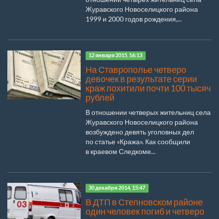
Журавского Новоселицкого района
1999 и 2000 годов рождения,...
12 января 2015, 16:13
На Ставрополье четверо
девочек в результате серии
краж похитили почти 100 тысяч
рублей
В отношении четверых жительниц села
Журавского Новоселицкого района
возбуждено девять уголовных дел
по статье «Кража». Как сообщили
в краевом Следкоме...
30 декабря 2014, 15:47
В ДТП в Степновском районе
один человек погиб и четверо