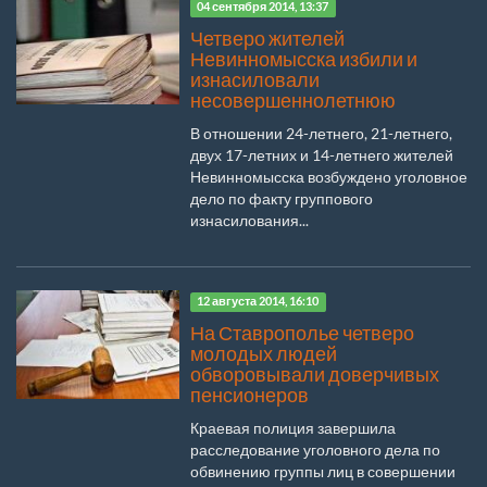
04 сентября 2014, 13:37
Четверо жителей
Невинномысска избили и
изнасиловали
несовершеннолетнюю
В отношении 24-летнего, 21-летнего,
двух 17-летних и 14-летнего жителей
Невинномысска возбуждено уголовное
дело по факту группового
изнасилования...
12 августа 2014, 16:10
На Ставрополье четверо
молодых людей
обворовывали доверчивых
пенсионеров
Краевая полиция завершила
расследование уголовного дела по
обвинению группы лиц в совершении