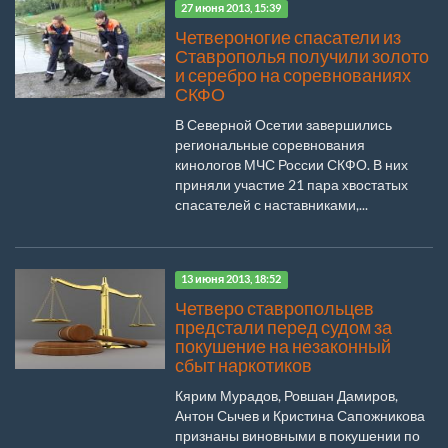
27 июня 2013, 15:39
Четвероногие спасатели из
Ставрополья получили золото
и серебро на соревнованиях
СКФО
В Северной Осетии завершились
региональные соревнования
кинологов МЧС России СКФО. В них
приняли участие 21 пара хвостатых
спасателей с наставниками,...
13 июня 2013, 18:52
Четверо ставропольцев
предстали перед судом за
покушение на незаконный
сбыт наркотиков
Кярим Мурадов, Ровшан Дамиров,
Антон Сычев и Кристина Сапожникова
признаны виновными в покушении по