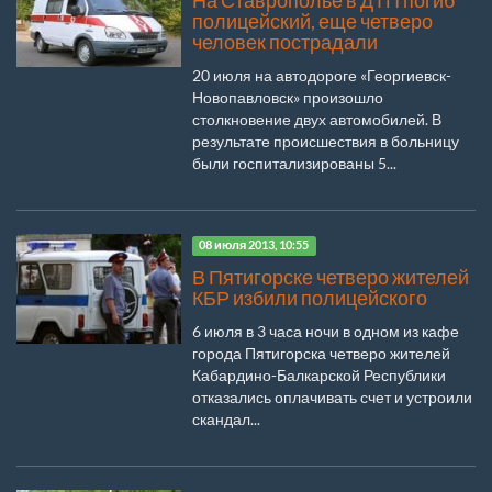
На Ставрополье в ДТП погиб
полицейский, еще четверо
человек пострадали
20 июля на автодороге «Георгиевск-
Новопавловск» произошло
столкновение двух автомобилей. В
результате происшествия в больницу
были госпитализированы 5...
08 июля 2013, 10:55
В Пятигорске четверо жителей
КБР избили полицейского
6 июля в 3 часа ночи в одном из кафе
города Пятигорска четверо жителей
Кабардино-Балкарской Республики
отказались оплачивать счет и устроили
скандал...