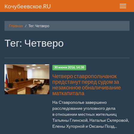
Кочубеевское.RU
Toggle
naviga
Главная
Тег: Четверо
Тег: Четверо
30 июня 2016, 14:38
Четверо ставропольчанок
предстанут перед судом за
незаконное обналичивание
маткапитала
На Ставрополье завершено
расследование уголовного дела
в отношении местных жительниц
Татьяны Глинской, Натальи Скляровой,
Елены Хуторной и Оксаны Позд...