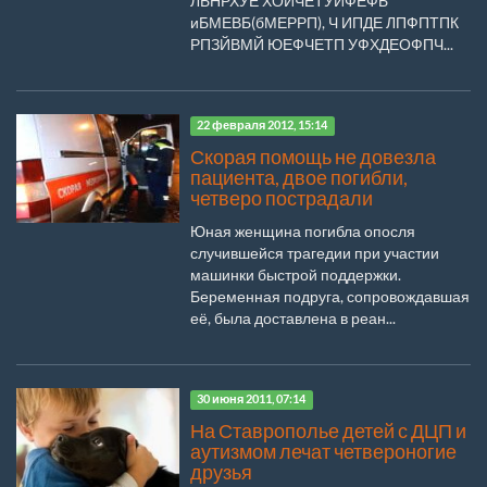
ЛБНРХУЕ ХОЙЧЕТУЙФЕФБ
иБМЕВБ(бМЕРРП), Ч ИПДЕ ЛПФПТПК
РПЗЙВМЙ ЮЕФЧЕТП УФХДЕОФПЧ...
22 февраля 2012, 15:14
Скорая помощь не довезла
пациента, двое погибли,
четверо пострадали
Юная женщина погибла опосля
случившейся трагедии при участии
машинки быстрой поддержки.
Беременная подруга, сопровождавшая
её, была доставлена в реан...
30 июня 2011, 07:14
На Ставрополье детей с ДЦП и
аутизмом лечат четвероногие
друзья