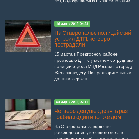
лет, подозреваемых в изнасиловании...
16 марта 2015, 04:58
На Ставрополье полицейский
устроил ДТП, четверо
пострадали
15 марта в Предгорном районе
произошло ДТП с участием сотрудника
полиции отдела МВД России по городу
Железноводску. По предварительным
данным, сержант...
05 марта 2015, 07:11
Четверо девушек девять раз
грабили один и тот же дом
На Ставрополье завершено
расследование уголовного дела в
отношении четырёх жительниц села