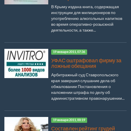
В Крыму издана книга, содержащая
инструкции для милиционеров по
употреблению алкогольных напитков
во время оперативно-розыскной
деятельности, а также...
19 января 2011, 07:36
УФАС оштрафовал фирму за
ложные обещания
Арбитражный суд Ставропольского
края завершил слушание дела об
обжаловании Постановления о
наложении штрафа по делу об
административном правонарушении...
19 января 2011, 00:19
Составлен рейтинг грудей