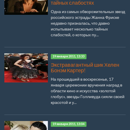
тайных слабостях
Одна из самых обворожительных звезд
российского эстрады Жанна Фриске
недавно призналась, что давно
испытывает несколько тайных
слабостей, о которых пу...
19 января 2011, 13:33
Экстравагантный шик Хелен
Бонэм Картер!
На прошедшей в воскресенье, 17
января церемонии вручения наград в
области кино и искусства «золотой
глобус», звезды Голливуда сияли своей
красотой и у...
19 января 2011, 13:04