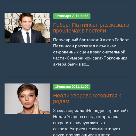
19 января 2011, 11:45
Роберт Паттинсон рассказал о
проблемах в постели
Популярный британский актер Роберт
Паттинсон рассказал о съемках
откровенных сцен в заключительной
части «Сумеречной саги».Поклонники
актера были в во...
19 января 2011, 11:30
Нелли Уварова готовится к
родам
Звезда сериала «Не родись красивой»
Нелли Уварова всегда старалась
сохранять личную жизнь в
секрете.Актриса не комментирует
слухи, появляющиеся в прес...