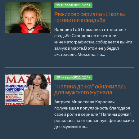
19 января 2011, 12:51
Режиссер сериала «Школа»
готовится к свадьбе
Валерия Гай Германика готовится к
свадьбе.Скандально известная
кинематографистка собирается выйти
замуж в марте.В этом ее убедил
экстрасенс Мохсена Но...
19 января 2011, 12:47
"Папина дочка" обнажилась
для мужского журнала
Актриса Мирослава Карпович,
получившая популярность благодаря
своей роли в сериале "Папины дочки",
решилась на откровенную фотосессию
для мужского ж...