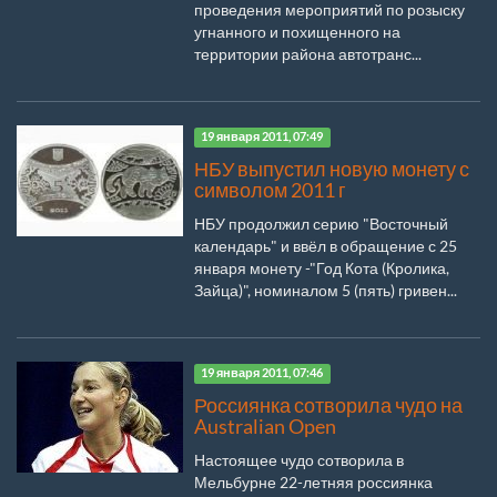
проведения мероприятий по розыску
угнанного и похищенного на
территории района автотранс...
19 января 2011, 07:49
НБУ выпустил новую монету с
символом 2011 г
НБУ продолжил серию "Восточный
календарь" и ввёл в обращение с 25
января монету -"Год Кота (Кролика,
Зайца)", номиналом 5 (пять) гривен...
19 января 2011, 07:46
Россиянка сотворила чудо на
Australian Open
Настоящее чудо сотворила в
Мельбурне 22-летняя россиянка