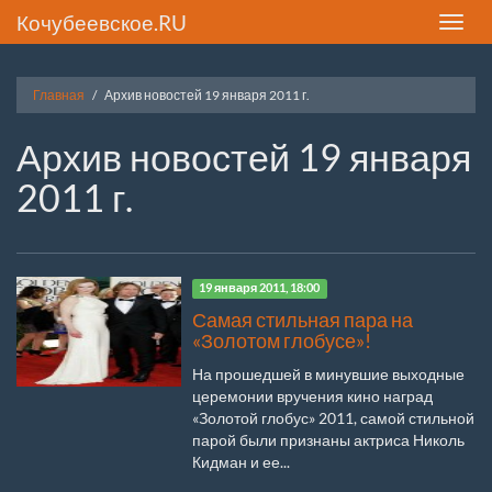
Кочубеевское.RU
Toggle
naviga
Главная
Архив новостей 19 января 2011 г.
Архив новостей 19 января
2011 г.
19 января 2011, 18:00
Самая стильная пара на
«Золотом глобусе»!
На прошедшей в минувшие выходные
церемонии вручения кино наград
«Золотой глобус» 2011, самой стильной
парой были признаны актриса Николь
Кидман и ее...