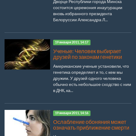
Дворце Республики города Минска
состоится церемония инаугурации
вновь избранного президента
Белоруссии Александра Л...
19 января 2011, 14:17
Ученые: Человек выбирает
друзей по законам генетики
Американские ученые установили, что
генетика определяет и то, с кем мы
дружим. У друзей одного человека
обычно есть небольшое сходство с ним
в ДНК, ка...
19 января 2011, 14:16
Ослабление обоняния может
означать приближение смерти