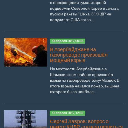
о прекращении гуманитарной
поддержки Северной Корее в связи с
пуском ракеты "Ынха-3".КНДР не
получит от США согла...
14 апреля 2012, 00:33
В Азербайджане на
газопроводе произошёл
мощный взрыв
На местности Азербайджана в
Шамахинском районе произошёл
взрыв на газопроводе Баку-Моздок. В
итоге взрыва начался пожар, вышина
которого была наиболе...
13 апреля 2012, 12:32
Сергей Лавров: вопрос о
ракете КНДР должен решиться