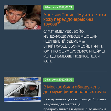
28 апреля 2012, 09:21
Алексей Панин: "Ну и что, что я
хожу перед дочерью без
трусов?"
бЛФЈТ бМЕЛУЕК рБОЙО,
ЙЪЧЕУФОЩК УЛБОДБМШОЩНЙ
ЧЩИПДЛБНЙ, УДЕМБМтр
ЫПЛЙТХАЭЕЕ ЪБСЧМЕОЙЕ П ФПН,
ЮФП ПО ОЕ УФЕУОСЕФУС ИПДЙФШ
РЕТЕД НБМЕОШЛПК ДПЮЕТША Ч
ЮЈН...
28 апреля 2012, 08:52
В Москве были обнаружены
два мумифицированных трупа
За вчерашний день в столице Рф были
найдены два мертвеца,
превратившихся в мумии. 1-го нашли в