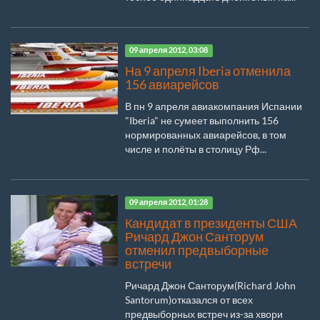
09 апреля 2012, 03:08
На 9 апреля Iberia отменила
156 авиарейсов
В пн 9 апреля авиакомпания Испании
"Iberia" не сумеет выполнить 156
нормированных авиарейсов, в том
числе и полёты в столицу Рф...
09 апреля 2012, 01:28
Кандидат в президенты США
Ричард Джон Санторум
отменил предвыборные
встречи
Ричард Джон Санторум(Richard John
Santorum)отказался от всех
предвыборных встреч из-за хвори