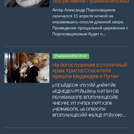
театре имени Пушкина Москвы
Актёр Александр Пороховщиков
скончался 15 апреля ночкой не
оправившись опосля длинной хвори.
Проведение прощальной церемонии с
Пороховщиковым будет п...
15 апреля 2012, 01:47
На богослужение в столичный
храм Христа Спасителя
пришли Медведев и Путин
рТЕЪЙДЕОФ тПУУЙЙ дНЙФТЙК
нЕДЧЕДЕЧ РТЙЫЈМтр Ч ИТБН ОБ
РБУИБМШОПЕ ВПЗПУМХЦЕОЙЕ
ЧНЕУФЕ УП УЧПЕК УХРТХЗПК
уЧЕФМБОПК. оБ ОПЮОПН
ВПЗПУМХЦЕОЙЙ ФБЛЦЕ РТЙУХФУ...