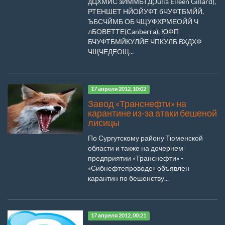
дЦХМЙС зЙММБТД(Julia Eileen Gillard),
РТЕНШЕТ НЙОЙУФТ бЧУФТБМЙЙ,
ЪБСЧЙМБ ОБ ЧЩУФХРМЕОЙЙ Ч
лБОВЕТТЕ(Canberra), ЮФП
БЧУФТБМЙКУЛЙЕ ЧПКУЛБ ВХДХФ
ЧЩЧЕДЕОЩ...
17 апреля 2012, 10:02
Завод «Транснефти» на
карантине из-за атаки бешеной
лисицы
По Сургутскому району Тюменской
области и также на дочернем
предприятии «Транснефти» -
«Сибнефтепроводе» объявлен
карантин по бешенству...
17 апреля 2012, 00:21