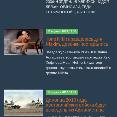
2006-Н ЗПДПН. оБ ЪБРЙУСИ ЧЙДОП
ЛБЛитр. ОБЈНОЙЛЙ, ТБДЙ
ТБЪЧМЕЮЕОЙС, ФБТБОСФ...
17 апреля 2012, 13:10
Трио Nikita разделась для
Maxim, девочки постарались
Звезда журнальчика PLAYBOY Даша
Астафьева, гостившая в коттедже Хью
Хефнера(Hugh Hefner), издателя
данного журнальчика, стала певицей в
группе Nikita...
17 апреля 2012, 11:01
До конца 2013 года
австралийские войска будут
выведены из Афганистана