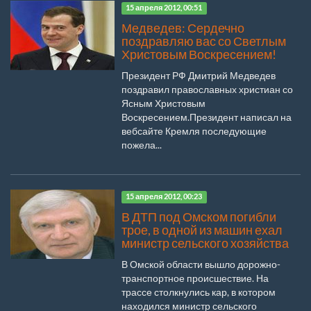
15 апреля 2012, 00:51
Медведев: Сердечно
поздравляю вас со Светлым
Христовым Воскресением!
Президент РФ Дмитрий Медведев
поздравил православных христиан со
Ясным Христовым
Воскресением.Президент написал на
вебсайте Кремля последующие
пожела...
15 апреля 2012, 00:23
В ДТП под Омском погибли
трое, в одной из машин ехал
министр сельского хозяйства
В Омской области вышло дорожно-
транспортное происшествие. На
трассе столкнулись кар, в котором
находился министр сельского