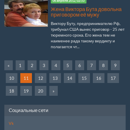
06 апреля 2012, 02:53
Жена Виктора Бута довольна
приговором её мужу
Виктору Буту, предпринимателю Рф,
трибунал США вынес приговор - 25 лет
тюремного срока. Его жена тем не
наименее рада такому вердикту и
полагается чт...
«
1
2
3
4
5
6
7
8
9
10
11
12
13
14
15
16
17
18
19
20
»
Социальные сети
Vk