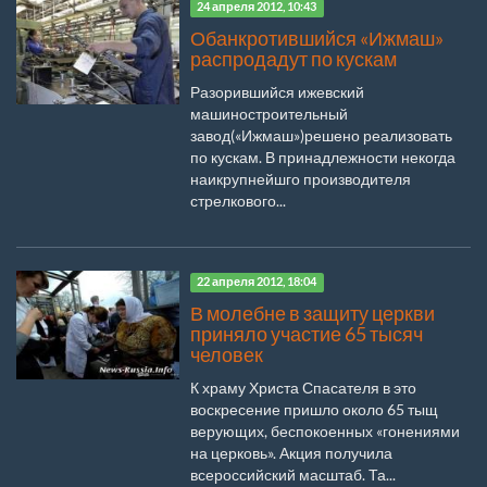
24 апреля 2012, 10:43
Обанкротившийся «Ижмаш»
распродадут по кускам
Разорившийся ижевский
машиностроительный
завод(«Ижмаш»)решено реализовать
по кускам. В принадлежности некогда
наикрупнейшго производителя
стрелкового...
22 апреля 2012, 18:04
В молебне в защиту церкви
приняло участие 65 тысяч
человек
К храму Христа Спасателя в это
воскресение пришло около 65 тыщ
верующих, беспокоенных «гонениями
на церковь». Акция получила
всероссийский масштаб. Та...