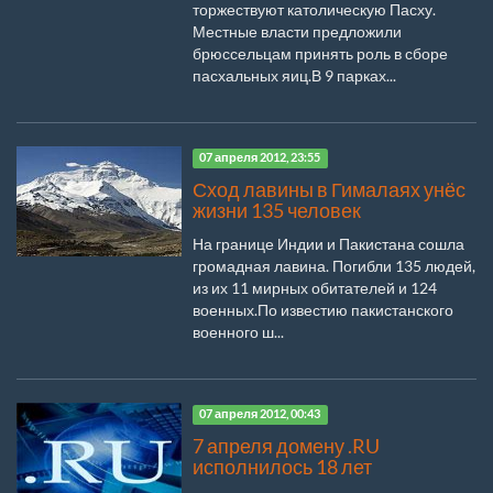
торжествуют католическую Пасху.
Местные власти предложили
брюссельцам принять роль в сборе
пасхальных яиц.В 9 парках...
07 апреля 2012, 23:55
Сход лавины в Гималаях унёс
жизни 135 человек
На границе Индии и Пакистана сошла
громадная лавина. Погибли 135 людей,
из их 11 мирных обитателей и 124
военных.По известию пакистанского
военного ш...
07 апреля 2012, 00:43
7 апреля домену .RU
исполнилось 18 лет