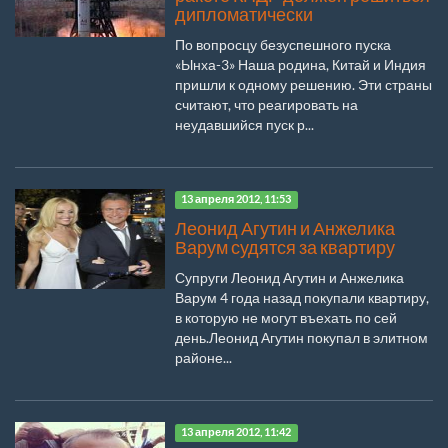
дипломатически
По вопросцу безуспешного пуска
«Ынха-3» Наша родина, Китай и Индия
пришли к одному решению. Эти страны
считают, что реагировать на
неудавшийся пуск р...
13 апреля 2012, 11:53
Леонид Агутин и Анжелика
Варум судятся за квартиру
Супруги Леонид Агутин и Анжелика
Варум 4 года назад покупали квартиру,
в которую не могут въехать по сей
день.Леонид Агутин покупал в элитном
районе...
13 апреля 2012, 11:42