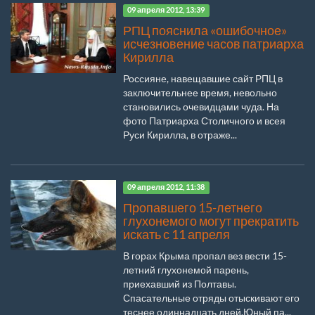
09 апреля 2012, 13:39
РПЦ пояснила «ошибочное»
исчезновение часов патриарха
Кирилла
Россияне, навещавшие сайт РПЦ в
заключительнее время, невольно
становились очевидцами чуда. На
фото Патриарха Столичного и всея
Руси Кирилла, в отраже...
09 апреля 2012, 11:38
Пропавшего 15-летнего
глухонемого могут прекратить
искать с 11 апреля
В горах Крыма пропал вез вести 15-
летний глухонемой парень,
приехавший из Полтавы.
Спасательные отряды отыскивают его
теснее одиннадцать дней.Юный па...