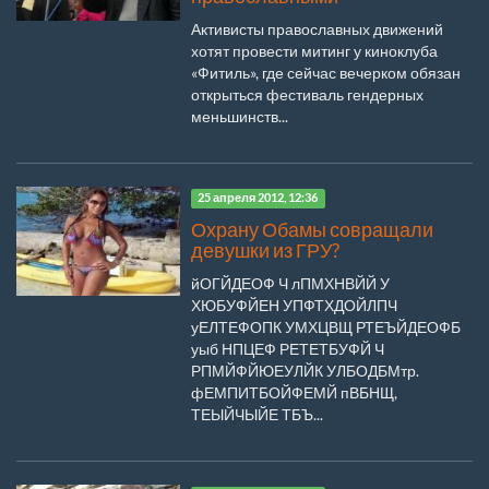
Активисты православных движений
хотят провести митинг у киноклуба
«Фитиль», где сейчас вечерком обязан
открыться фестиваль гендерных
меньшинств...
25 апреля 2012, 12:36
Охрану Обамы совращали
девушки из ГРУ?
йОГЙДЕОФ Ч лПМХНВЙЙ У
ХЮБУФЙЕН УПФТХДОЙЛПЧ
уЕЛТЕФОПК УМХЦВЩ РТЕЪЙДЕОФБ
уыб НПЦЕФ РЕТЕТБУФЙ Ч
РПМЙФЙЮЕУЛЙК УЛБОДБМтр.
фЕМПИТБОЙФЕМЙ пВБНЩ,
ТЕЫЙЧЫЙЕ ТБЪ...