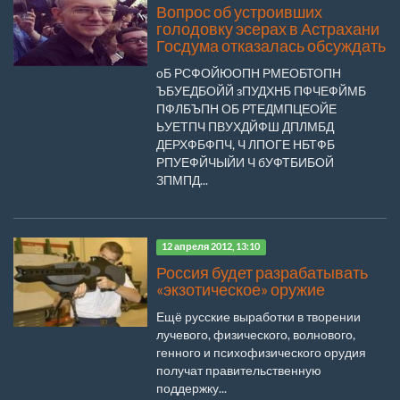
Вопрос об устроивших
голодовку эсерах в Астрахани
Госдума отказалась обсуждать
оБ РСФОЙЮОПН РМЕОБТОПН
ЪБУЕДБОЙЙ зПУДХНБ ПФЧЕФЙМБ
ПФЛБЪПН ОБ РТЕДМПЦЕОЙЕ
ЬУЕТПЧ ПВУХДЙФШ ДПЛМБД
ДЕРХФБФПЧ, Ч ЛПОГЕ НБТФБ
РПУЕФЙЧЫЙИ Ч бУФТБИБОЙ
ЗПМПД...
12 апреля 2012, 13:10
Россия будет разрабатывать
«экзотическое» оружие
Ещё русские выработки в творении
лучевого, физического, волнового,
генного и психофизического орудия
получат правительственную
поддержку...