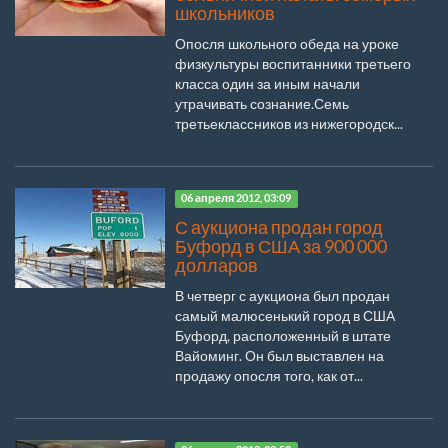
школьников
Опосля школьного обеда на уроке
физкультуры воспитанники третьего
класса один за иным начали
утрачивать сознание.Семь
третьеклассников из нижегородск...
06 апреля 2012, 03:09
С аукциона продан город
Буфорд в США за 900 000
долларов
В четверг с аукциона был продан
самый малюсенький город в США
Буфорд, расположенный в штате
Вайоминг. Он был выставлен на
продажу опосля того, как от...