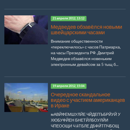
21 апреля 2012, 13:12
Медведев обзавёлся новыми
швейцарскими часами
Внимание общественности
«переключилось» с часов Патриарха,
на часы Президента РФ. Дмитрий
Медведев обзавёлся новеньким
электронным девайсом за 5 тыщ б...
19 апреля 2012, 15:04
Очередное скандальное
видео с участием американцев
в Ираке
мАВЙФЕМШУЛЙЕ ЧЙДЕПЪБРЙУЙ У
ХЮБУФЙЕН БНЕТЙЛБОУЛЙИ
ЧПЕООЩИ Ч йТБЛЕ ДБФЙТПЧБОЩ