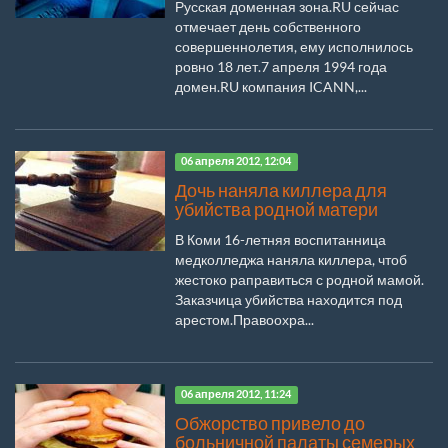
Русская доменная зона.RU сейчас
отмечает день собственного
совершеннолетия, ему исполнилось
ровно 18 лет.7 апреля 1994 года
домен.RU компания ICANN,...
06 апреля 2012, 12:04
Дочь наняла киллера для
убийства родной матери
В Коми 16-летняя воспитанница
медколледжа наняла киллера, чтоб
жестоко раправиться с родной мамой.
Заказчица убийства находится под
арестом.Правоохра...
06 апреля 2012, 11:24
Обжорство привело до
больничной палаты семерых