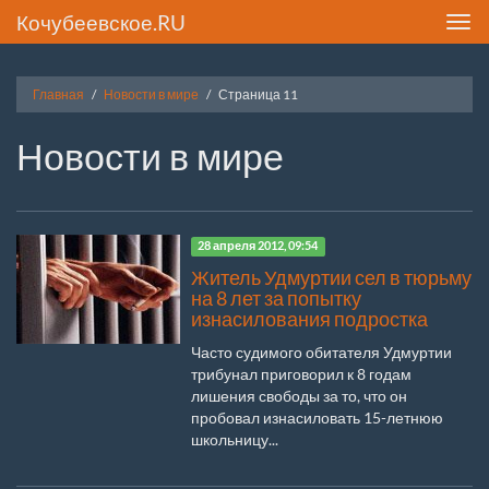
Кочубеевское.RU
Toggl
navig
Главная
Новости в мире
Страница 11
Новости в мире
28 апреля 2012, 09:54
Житель Удмуртии сел в тюрьму
на 8 лет за попытку
изнасилования подростка
Часто судимого обитателя Удмуртии
трибунал приговорил к 8 годам
лишения свободы за то, что он
пробовал изнасиловать 15-летнюю
школьницу...