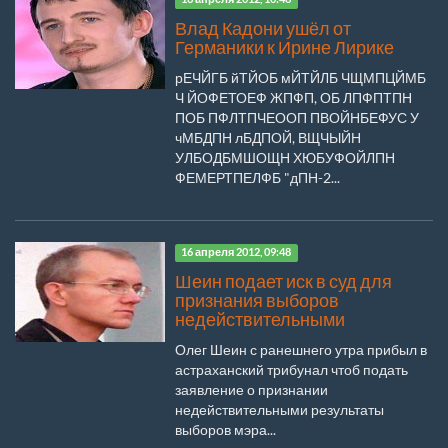
Влад Кадони ушёл от
Германики к Ирине Лирике
рЕЧЙГБ йТЙОБ мЙТЙЛБ ЧЩМПЦЙМБ
Ч ЙОФЕТОЕФ ЖПФП, ОБ ЛПФПТПН
ПОБ ПФЛТПЧЕООП ПВОЙНБЕФУС У
чМБДПН лБДПОЙ, ВЩЧЫЙН
УЛБОДБМШОЩН ХЮБУФОЙЛПН
ФЕМЕРТПЕЛФБ "дПН-2...
16 апреля 2012, 09:48
Шеин подает иск в суд для
признания выборов
недействительными
Олег Шеин с ранешнего утра прибыл в
астраханский трибунал чтоб подать
заявление о признании
недействительными результаты
выборов мэра...