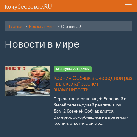
Кочубеевское.RU
Toggl
navig
Главная
Новости в мире
Страница 8
Новости в мире
13 августа 2012, 09:57
Ксения Собчак в очередной раз
"выехала" за счёт
знаменитости
Перепалка меж певицей Валерией и
былей телеведущей реалити-шоу
Дом-2 Ксенией Собчак длится.
Валерия, оскорбившись на претензии
Ксении, ответила ей в о...