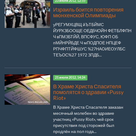
23 июля 2012, 12:55
Израиль боится повторения
мюнхенской Олимпиады
уРЕГУМХЦВЩ йЪТБЙМС
ЙУРХЗБООЩЕ ОЕДБЧОЙН ФЕТБЛФПН
Ч вПМЗБТЙЙ, ВПСФУС, ЮФП ОБ
пМЙНРЙБДЕ Ч мПОДПОЕ НПЦЕФ
РПЧФПТЙФШУС %27НАОИЕОУЛБС
ТЕЪОС%27 1972 ЗПДБ...
21 июля 2012, 14:24
В Храме Христа Спасителя
помолятся о здравии «Pussy
Riot»
В Храме Христа Спасателя заказан
месячный молебен во здравие
участниц «Pussy Riot», чей срок
присутствия под сторожей был
продлён на пол года...