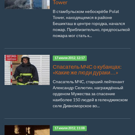
Tower
В стамбульском небоскрёбе Polat
Tower, находящемся в районе
Бешикташ в центре городка, начался
пожар. Приблизительно, предпосылкой
пожара мог стать к...
17 июля 2012, 12:17
Спасатель МЧС о кубанцах:
«Какие же люди дураки…»
Спасатель МЧС, старший лейтенант
Александр Селютин, награждённый
орденом Мужества за спасение
наиболее 150 людей в геленджикском
селе Дивноморское во...
17 июля 2012, 11:08