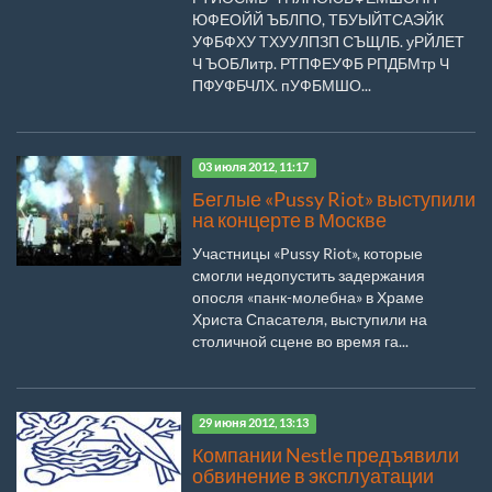
ЮФЕОЙЙ ЪБЛПО, ТБУЫЙТСАЭЙК
УФБФХУ ТХУУЛПЗП СЪЩЛБ. уРЙЛЕТ
Ч ЪОБЛитр. РТПФЕУФБ РПДБМтр Ч
ПФУФБЧЛХ. пУФБМШО...
03 июля 2012, 11:17
Беглые «Pussy Riot» выступили
на концерте в Москве
Участницы «Pussy Riot», которые
смогли недопустить задержания
опосля «панк-молебна» в Храме
Христа Спасателя, выступили на
столичной сцене во время га...
29 июня 2012, 13:13
Компании Nestle предъявили
обвинение в эксплуатации