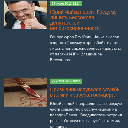
29 июня 2012, 12:24
Юрий Чайка просит Госдуму
лишить Бессонова
депутатской
неприкосновенности
Генпрокурор Рф Юрий Чайка выслал
запрос в Госдуму с просьбой отчасти
лишить неприкосновенности депутата
от партии КПРФ Владимира
Бессонова...
29 июня 2012, 10:55
Призывник испугался службы
в армии и зарезал офицера
Юный людей, направляясь в воинскую
часть совместно с сослуживцами на
поезде «Пенза - Владивосток», устроил
резню. Ужаснувшись службы в армии,
он нане...