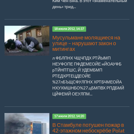
Ким Чен Ына. В этот «знаменательный
день» трид...
18 июля 2012, 14:37
Мусульмане молящиеся на
улице – нарушают закон о
митингах
л ФБЛПНХ ЧЩЧПДХ РТЙЫМП
НЕУФОПЕ ПФДЕМЕОЙЕ нЙОАУФБ
рТЙНПТШС, Й УДЕМБМП
РТЕДХРТЕЦДЕОЙЕ
%27лБЪЩСФУЛПНХ ХРТБЧМЕОЙА
НХУХМШНБО%27.цБМПВХ РПДБМЙ
ЦЙФЕМЙ ОЕУЛПМ...
17 июля 2012, 14:20
В Стамбуле потушен пожар в
42-этажном небоскрёбе Polat