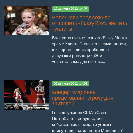
10 августа 2012, 14:49
Волочкова предложила
отправить «Pussy Riot» чистить
туалеты
Балерина считает акцию «Pussy Riot» в
храме Христа Спасателя самопиаром,
а их арест – лишь прибавляет
девушкам репутации.«Эти
унизительные для всех ве...
08 августа 2012, 14:24
Концерт Мадонны
представляет угрозу для
зрителей
Генконсульство США в Санкт-
Петербурге предупредило
собственных граждан о угрозы
присутствия на концерте Мадонны 9