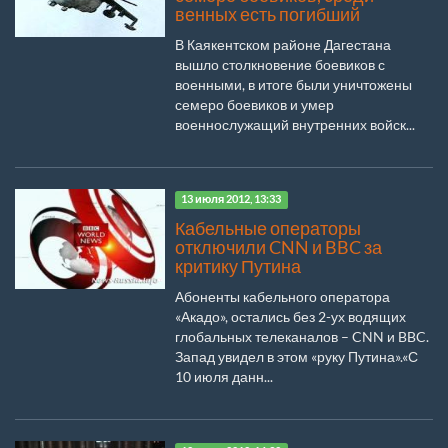
венных есть погибший
В Каякентском районе Дагестана
вышло столкновение боевиков с
военными, в итоге были уничтожены
семеро боевиков и умер
военнослужащий внутренних войск...
13 июля 2012, 13:33
Кабельные операторы
отключили CNN и BBC за
критику Путина
Абоненты кабельного оператора
«Акадо», остались без 2-ух водящих
глобальных телеканалов – CNN и BBC.
Запад увидел в этом «руку Путина».«С
10 июля данн...