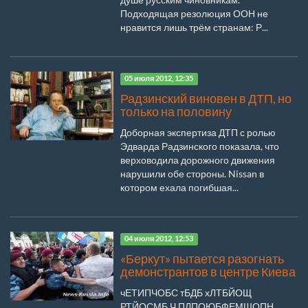
Подходящая резолюция ООН не
нравится лишь трём странам: Р...
05 июля 2012, 12:35
Радзинский виновен в ДТП, но
только на половину
Доборная экспертиза ДТП с ролью
Эдварда Радзинского показала, что
верховодила дорожного движения
нарушили обе стороны. Nissan в
котором ехала погибшая...
04 июля 2012, 12:53
«Беркут» пытается разогнать
демонстрантов в центре Киева
чЕТИПЧОБС тБДБ хЛТБЙОЩ
РТЙОСМБ Ч ПЛПОЮБФЕМШОПН