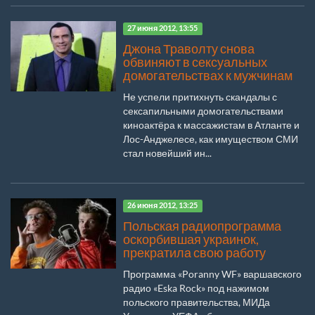
27 июня 2012, 13:55
Джона Траволту снова
обвиняют в сексуальных
домогательствах к мужчинам
Не успели притихнуть скандалы с
сексапильными домогательствами
киноактёра к массажистам в Атланте и
Лос-Анджелесе, как имуществом СМИ
стал новейший ин...
26 июня 2012, 13:25
Польская радиопрограмма
оскорбившая украинок,
прекратила свою работу
Программа «Poranny WF» варшавского
радио «Eska Rock» под нажимом
польского правительства, МИДа