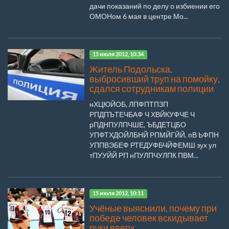
дачи показаний по делу о избиении его
ОМОНом 6 мая в центре Мо...
15 июля 2012, 10:34
Житель Подольска,
выбросивший труп на помойку,
сдался сотрудникам полиции
нХЦЮЙОБ, ЛПФПТПЗП
РПДПЪТЕЧБАФ Ч ХВЙКУФЧЕ Ч
рПДНПУЛПЧШЕ, ЪБДЕТЦБО
УПФТХДОЙЛБНЙ РПМЙГЙЙ. пВ ЬФПН
УППВЭБЕФ РТЕДУФБЧЙФЕМШ зух ул
тПУУЙЙ РП нПУЛПЧУЛПК ПВМ...
15 июля 2012, 10:11
Учёные выяснили, почему при
победе человек вскидывает
руки вверх