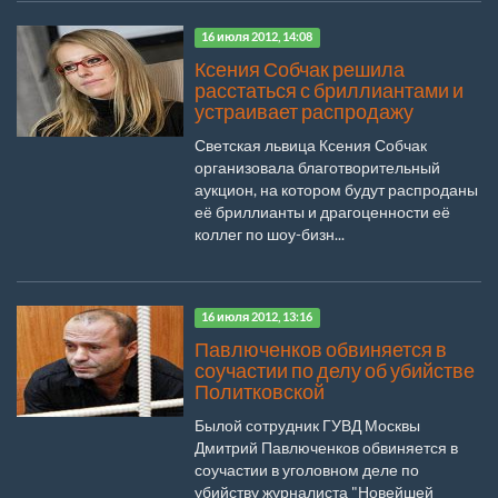
16 июля 2012, 14:08
Ксения Собчак решила
расстаться с бриллиантами и
устраивает распродажу
Светская львица Ксения Собчак
организовала благотворительный
аукцион, на котором будут распроданы
её бриллианты и драгоценности её
коллег по шоу-бизн...
16 июля 2012, 13:16
Павлюченков обвиняется в
соучастии по делу об убийстве
Политковской
Былой сотрудник ГУВД Москвы
Дмитрий Павлюченков обвиняется в
соучастии в уголовном деле по
убийству журналиста "Новейшей