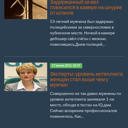
Задержанный за мат
повесился в камере на шнурке
от штанов
53-летний мужчина был задержан
полицейскими за сквернословие в
публичном месте. Ночкой в камере
дебошир свёл счёты с жизнью,
повесившись.Днем полицей...
17 июля 2012, 10:37
Эксперты: уровень интеллекта
женщин стал выше чем у
мужчин
Совершенно не так давно мужчины по
уровню интеллекта занимали 1-ое
место, обходя в тестах на IQ дам.
Сейчас воззрение профессионалов
поменялось. Как...