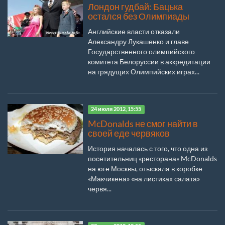
Лондон гудбай: Бацька
остался без Олимпиады
Английские власти отказали
Александру Лукашенко и главе
Государственного олимпийского
комитета Белоруссии в аккредитации
на грядущих Олимпийских играх...
24 июля 2012, 15:55
McDonalds не смог найти в
своей еде червяков
История началась с того, что одна из
посетительниц «ресторана» McDonalds
на юге Москвы, отыскала в коробке
«Макчикена» «на листиках салата»
червя...