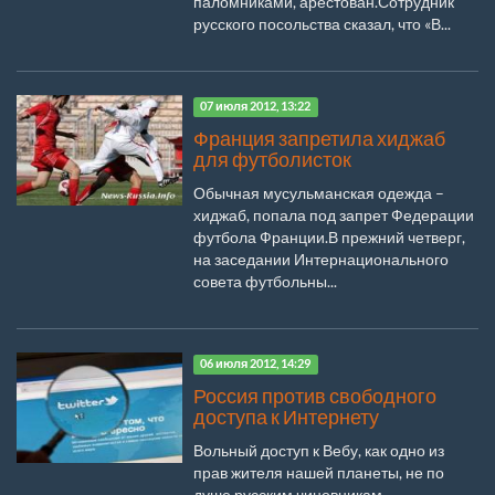
паломниками, арестован.Сотрудник
русского посольства сказал, что «В...
07 июля 2012, 13:22
Франция запретила хиджаб
для футболисток
Обычная мусульманская одежда –
хиджаб, попала под запрет Федерации
футбола Франции.В прежний четверг,
на заседании Интернационального
совета футбольны...
06 июля 2012, 14:29
Россия против свободного
доступа к Интернету
Вольный доступ к Вебу, как одно из
прав жителя нашей планеты, не по
душе русским чиновникам.