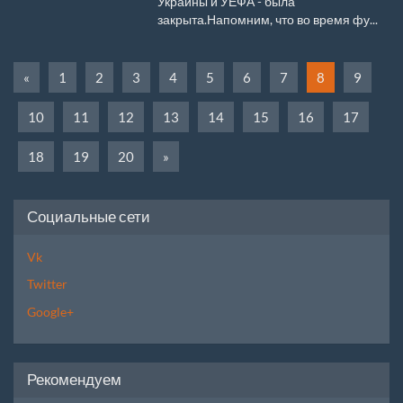
Украины и УЕФА - была
закрыта.Напомним, что во время фу...
«
1
2
3
4
5
6
7
8
9
10
11
12
13
14
15
16
17
18
19
20
»
Социальные сети
Vk
Twitter
Google+
Рекомендуем