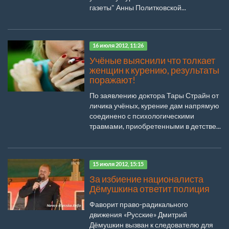
газеты" Анны Политковской...
16 июля 2012, 11:26
Учёные выяснили что толкает
женщин к курению, результаты
поражают!
По заявлению доктора Тары Страйн от
личика учёных, курение дам напрямую
соединено с психологическими
травмами, приобретенными в детстве...
15 июля 2012, 15:15
За избиение националиста
Дёмушкина ответит полиция
Фаворит право-радикального
движения «Русские» Дмитрий
Дёмушкин вызван к следователю для