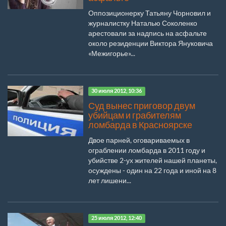
Оппозиционерку Татьяну Чорновил и
журналистку Наталью Соколенко
арестовали за надпись на асфальте
около резиденции Виктора Януковича
«Межигорье»...
30 июля 2012, 10:36
Суд вынес приговор двум
убийцам и грабителям
ломбарда в Красноярске
Двое парней, оговариваемых в
ограблении ломбарда в 2011 году и
убийстве 2-ух жителей нашей планеты,
осуждены - один на 22 года и иной на 8
лет лишени...
25 июля 2012, 12:40