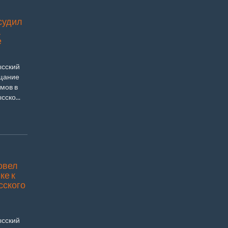
судил
а
е
ысский
ещание
мов в
ско...
овел
ке к
сского
ысский