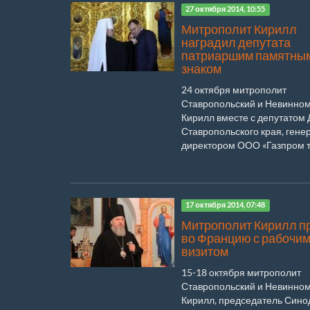
27 октября 2014, 10:55
Митрополит Кирилл
наградил депутата
патриаршим памятны
знаком
24 октября митрополит
Ставропольский и Невинно
Кирилл вместе с депутатом
Ставропольского края, ген
директором ООО «Газпром тр
17 октября 2014, 07:48
Митрополит Кирилл п
во Францию с рабочи
визитом
15-18 октября митрополит
Ставропольский и Невинно
Кирилл, председатель Сино