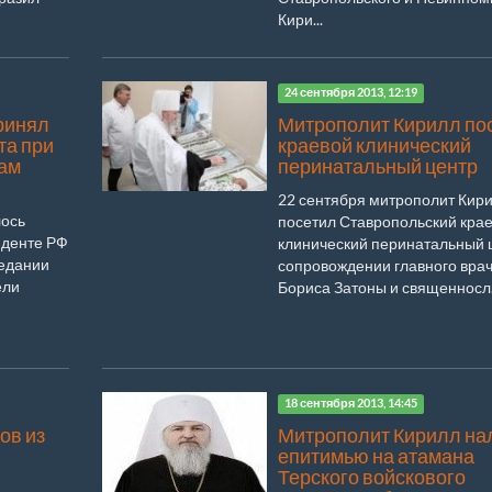
Кири...
24 сентября 2013, 12:19
ринял
Митрополит Кирилл по
та при
краевой клинический
лам
перинатальный центр
22 сентября митрополит Кир
лось
посетил Ставропольский кра
иденте РФ
клинический перинатальный 
седании
сопровождении главного вра
ели
Бориса Затоны и священносл.
18 сентября 2013, 14:45
ов из
Митрополит Кирилл на
епитимью на атамана
Терского войскового