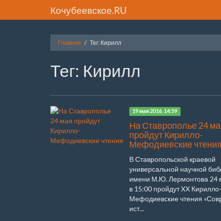
Кочубеевское.RU
Главная
Тег: Кирилл
Тег: Кирилл
19 мая 2016, 14:59
На Ставрополье 24 ма
пройдут Кирилло-
Мефодиевские чтени
В Ставропольской краевой
универсальной научной биб
имени М.Ю. Лермонтова 24 
в 15:00 пройдут XX Кирилло
Мефодиевские чтения «Сов
ист...