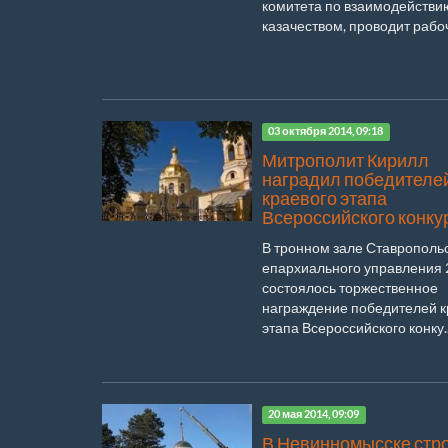
комитета по взаимодействи
казачеством, проводит рабоч
03 октября 2014, 09:18
Митрополит Кирилл
наградил победителе
краевого этапа
Всероссийского конку
В тронном зале Ставрополь
епархиального управления 
состоялось торжественное
награждение победителей к
этапа Всероссийского конку..
20 мая 2014, 09:09
В Невинномысске стр