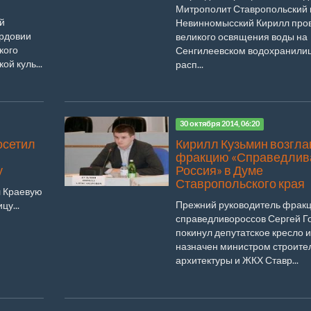
Митрополит Ставропольский 
й
Невинномысский Кирилл пров
ордовии
великого освящения воды на
кого
Сенгилеевском водохранили
й куль...
расп...
30 октября 2014, 06:20
осетил
Кирилл Кузьмин возгла
фракцию «Справедлив
у
Россия» в Думе
Ставропольского края
л Краевую
Прежний руководитель фрак
цу...
справедливороссов Сергей Г
покинул депутатское кресло 
назначен министром строител
архитектуры и ЖКХ Ставр...