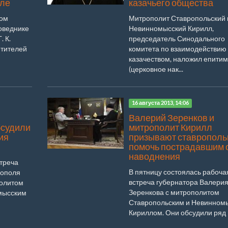
оле
казачьего общества
ком
Митрополит Ставропольский 
оведнике
Невинномысский Кирилл,
. К.
председатель Синодального
етителей
комитета по взаимодействию 
казачеством, наложил епити
(церковное нак...
16 августа 2013, 14:06
Валерий Зеренков и
бсудили
митрополит Кирилл
ия
призывают ставрополь
помочь пострадавшим 
наводнения
стреча
В пятницу состоялась рабоча
рополя
встреча губернатора Валери
политом
Зеренкова с митрополитом
мысским
Ставропольским и Невинном
Кириллом. Они обсудили ряд
вопросов...