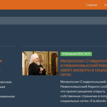
Главная
Н
10 февраля 2016, 10:57
я
Митрополит Ставропол
и Невинномысский Кир
я
завёл аккаунты в соци
сетях
Митрополит Ставропольский 
лиотеке
Невинномысский Кирилл соо
мая
что принял решение открыть
-
собственные странички в по
ременная
социальных сетях «Facebook» и