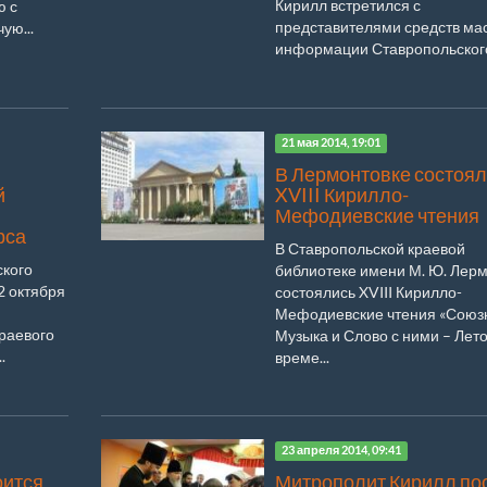
Кирилл встретился с
ю с
представителями средств ма
ую...
информации Ставропольского 
21 мая 2014, 19:01
В Лермонтовке состоял
й
XVIII Кирилло-
Мефодиевские чтения
рса
В Ставропольской краевой
ского
библиотеке имени М. Ю. Лер
2 октября
состоялись XVIII Кирилло-
Мефодиевские чтения «Союз
раевого
Музыка и Слово с ними – Лет
.
време...
23 апреля 2014, 09:41
оится
Митрополит Кирилл по