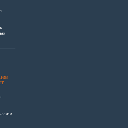
и
с
мью
цев
от
я
я
ысским