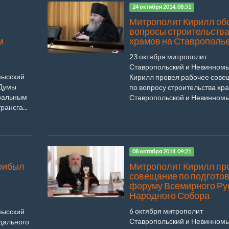
24 октября 2014, 08:51
Митрополит Кирилл об
вопросы строительств
м
храмов на Ставрополь
23 октября митрополит
Ставропольский и Невинном
мысский
Кирилл провел рабочее сов
 Думы
по вопросу строительства хра
еральным
Ставропольской и Невинномыс
ансга...
08 октября 2014, 09:21
рибыл
Митрополит Кирилл пр
м
совещание по подготов
форуму Всемирного Ру
Народного Собора
6 октября митрополит
мысский
Ставропольский и Невинном
дального