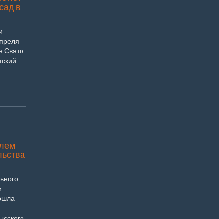
сад в
и
апреля
я Свято-
тский
елем
льства
льного
и
ошла
ысского