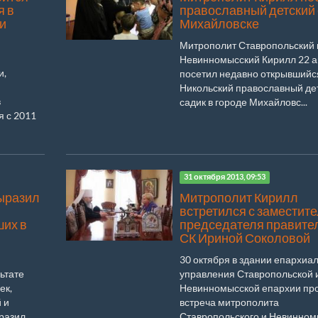
я в
православный детский 
 и
Михайловске
Митрополит Ставропольский 
Невинномысский Кирилл 22 
и,
посетил недавно открывшийс
Никольский православный де
в
садик в городе Михайловс...
 с 2011
31 октября 2013, 09:53
ыразил
Митрополит Кирилл
встретился с заместит
ших в
председателя правите
СК Ириной Соколовой
30 октября в здании епархиа
ьтате
управления Ставропольской 
ек,
Невинномысской епархии пр
 и
встреча митрополита
разил
Ставропольского и Невинном