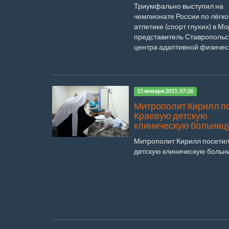
Триумфально выступил на
чемпионате России по лёгко
атлетике (спорт глухих) в М
представитель Ставропольс
центра адаптивной физическо
15 января 2015, 07:26
Митрополит Кирилл п
Краевую детскую
клиническую больниц
Митрополит Кирилл посети
детскую клиническую больни