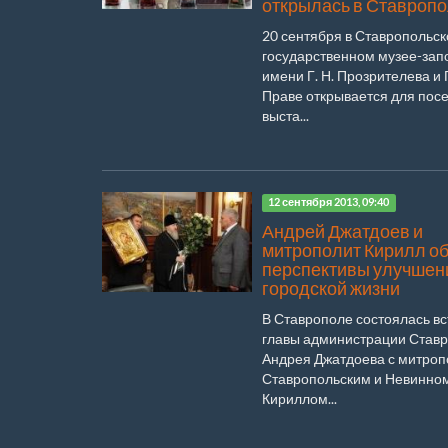
открылась в Ставроп
20 сентября в Ставропольс
государственном музее-зап
имени Г. Н. Прозрителева и Г
Праве открывается для пос
выста...
12 сентября 2013, 09:40
Андрей Джатдоев и
митрополит Кирилл о
перспективы улучшен
городской жизни
В Ставрополе состоялась в
главы администрации Став
Андрея Джатдоева с митро
Ставропольским и Невинно
Кириллом...