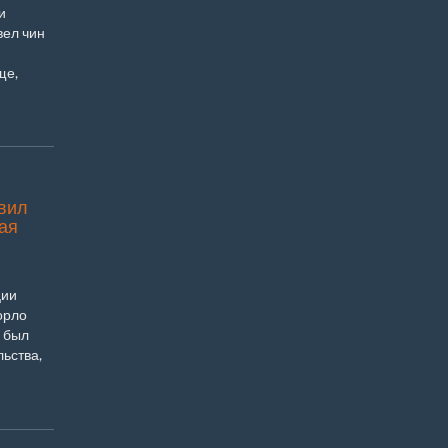
и
ел чин
ще,
вил
ая
ции
орло
и был
ьства,