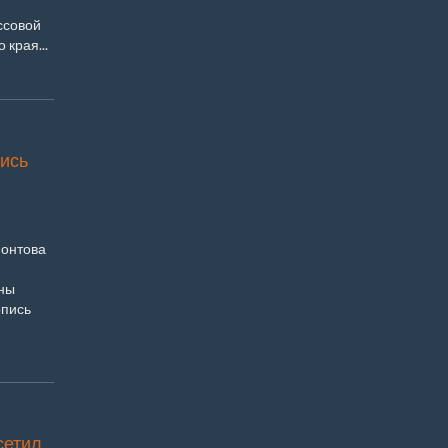
ссовой
края...
ись
монтова
ны
опись
сетил