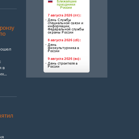
ронзу
по
рошел
с
я в
х...
вятил
ня