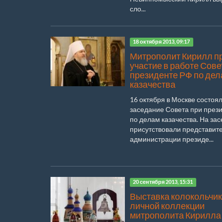
сло...
18 октября 2013, 09:17
Митрополит Кирилл п
участие в работе Сове
президенте РФ по де
казачества
16 октября в Москве состоя
заседание Совета при през
по делам казачества. На за
присутствовали представит
администрации президе...
20 сентября 2013, 15:31
Выставка колокольчик
личной коллекции
митрополита Кирилла