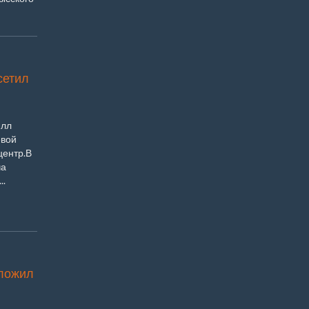
сетил
илл
евой
центр.В
ча
..
ложил