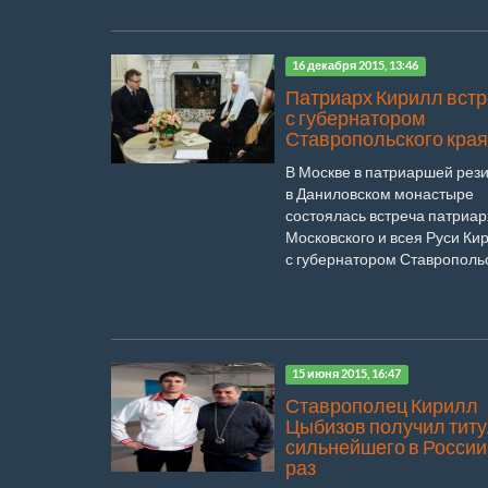
16 декабря 2015, 13:46
Патриарх Кирилл вст
с губернатором
Ставропольского края
В Москве в патриаршей рез
в Даниловском монастыре
состоялась встреча патриар
Московского и всея Руси Ки
с губернатором Ставропольск
15 июня 2015, 16:47
Ставрополец Кирилл
Цыбизов получил тит
сильнейшего в России 
раз