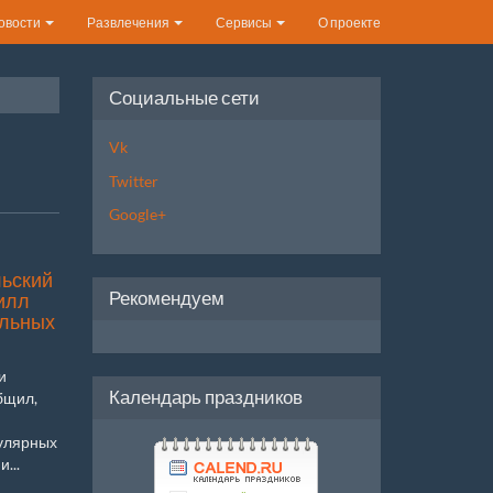
овости
Развлечения
Сервисы
О проекте
Социальные сети
Vk
Twitter
Google+
ьский
Рекомендуем
илл
альных
и
Календарь праздников
бщил,
пулярных
...