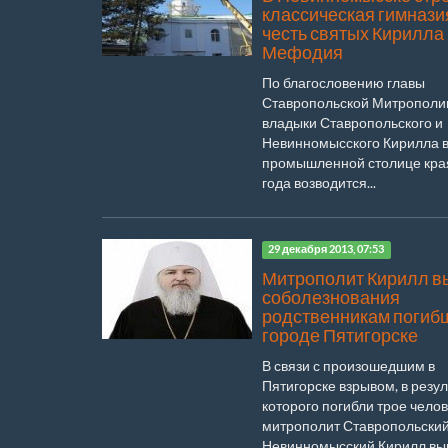
классическая гимнази
честь святых Кирилла
Мефодия
По благословению главы
Ставропольской Митрополи
владыки Ставропольского и
Невинномысского Кирилла 
промышленной столице края
года возводится...
29 декабря 2013, 07:53
Митрополит Кирилл в
соболезнования
родственникам погиб
городе Пятигорске
В связи с произошедшим в
Пятигорске взрывом, в резул
которого погибли трое челов
митрополит Ставропольский
Невинномысский Кирилл вы