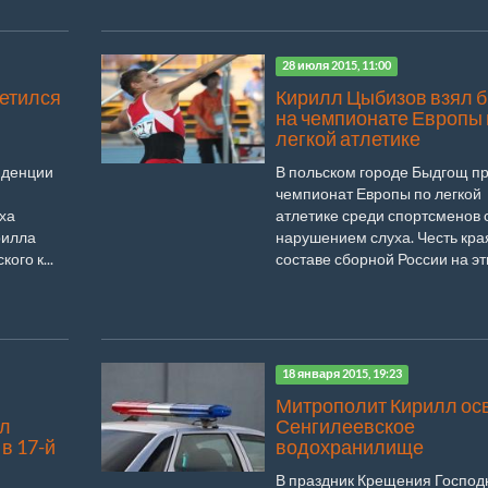
28 июля 2015, 11:00
ретился
Кирилл Цыбизов взял б
на чемпионате Европы 
легкой атлетике
иденции
В польском городе Быдгощ п
чемпионат Европы по легкой
ха
атлетике среди спортсменов 
рилла
нарушением слуха. Честь кра
ого к...
составе сборной России на эти
18 января 2015, 19:23
Митрополит Кирилл ос
ул
Сенгилеевское
в 17-й
водохранилище
В праздник Крещения Господ