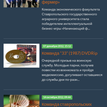
фермер»
Команда экономического факультета
Ставропольского государственного
аграрного университета стала
победителем интеллектуальной
бизнес-игры «Начинающий ф...
07 декабря 2012, 15:12
Команда "33" (1987) DVDRip
Очередной призыв на воинскую
службу. Молодые парни, получив
повестки из военкомата и пройдя
медкомиссию, догуливают оставшиеся
до службы дни по-разн...
14 октября 2012, 09:44
Команда ставропольских