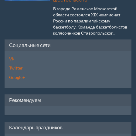
В городе Раменское Московской
области состоялся XIX чемпионат
России по паралимпийскому
баскетболу. Команда баскетболистов-
колясочников Ставропольског...
Социальные сети
Vk
Twitter
Google+
Рекомендуем
Календарь праздников