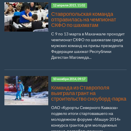
12 апреля 2015, 11:02
Ставропольская команда
отправилась на чемпионат
СКФО по шахматам
С 9 по 13 марта в Махачкале проходит
чемпионат СКФО по шахматам среди
мужских команд на призы президента
Федерации шахмат Республики
Дагестан Магомеда...
10 ноября 2014, 09:17
Команда из Ставрополя
выиграла грант на
строительство сноуборд-парка
ОАО «Курорты Северного Кавказа»
подвело итоги стартовавшего на
молодежном форуме «Машук-2014»
конкурса грантов для молодежных
команд, разрабатывающих...