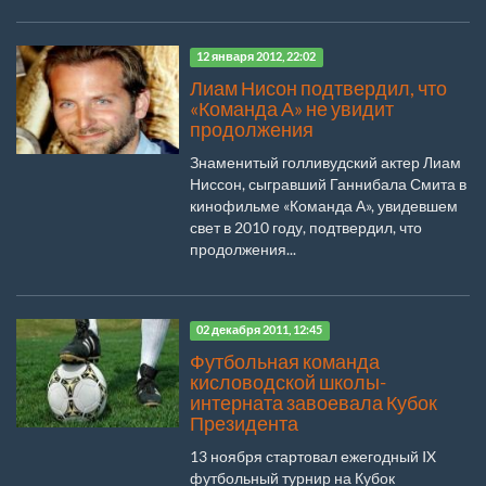
12 января 2012, 22:02
Лиам Нисон подтвердил, что
«Команда А» не увидит
продолжения
Знаменитый голливудский актер Лиам
Ниссон, сыгравший Ганнибала Смита в
кинофильме «Команда А», увидевшем
свет в 2010 году, подтвердил, что
продолжения...
02 декабря 2011, 12:45
Футбольная команда
кисловодской школы-
интерната завоевала Кубок
Президента
13 ноября стартовал ежегодный IX
футбольный турнир на Кубок