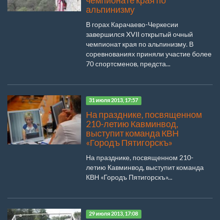
чемпионате края по
альпинизму
В горах Карачаево-Черкесии
завершился XVII открытый очный
чемпионат края по альпинизму. В
соревнованиях приняли участие более
70 спортсменов, предста...
31 июля 2013, 17:57
На празднике, посвященном
210-летию Кавминвод,
выступит команда КВН
«Городъ Пятигорскъ»
На празднике, посвященном 210-
летию Кавминвод, выступит команда
КВН «Городъ Пятигорскъ»...
29 июля 2013, 17:08