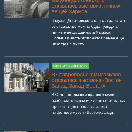
В музее Достоевского
открылась выставка личных
вещей Хармса
В музее Достоевского начала работать
выставка, где можно будет увидеть
личные вещи Даниила Хармса.
Большая часть экспонатов ранее еще
никогда не выста...
05 октября 2013, 12:39
В Ставропольском изомузее
открылась выставка «Восток-
Запад. Запад-Восток»
В Ставропольском краевом музее
изобразительных искусств состоялась
презентация новой выставки
из фондов музея «Восток-Запад...