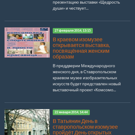
презентацию выставки «Щедрость
души» и чествует...
27 февраля 2014, 13:15
В краевом изомузее
открывается выставка,
посвящённая женским
образам
В преддверии Международного
женского дня, в Ставропольском
краевом музее изобразительных
искусств будет представлен новый
выставочный проект «Комсомо...
22 января 2014, 14:44
В Татьянин День в
ставропольском изомузее
пройдёт День открытых