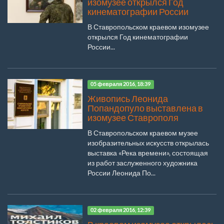
изомузее открылся Год
кинематографии России
В Ставропольском краевом изомузее
открылся Год кинематографии
России...
05 февраля 2016, 18:39
Живопись Леонида
Попандопуло выставлена в
изомузее Ставрополя
В Ставропольском краевом музее
изобразительных искусств открылась
выставка «Река времени», состоящая
из работ заслуженного художника
России Леонида По...
02 февраля 2016, 12:39