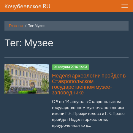
Кочубеевское.RU
Toggl
navig
Главная
Тег: Музее
Тег: Музее
04 августа 2016, 16:03
Неделя археологии пройдёт в
Ставропольском
государственном музее-
заповеднике
С 9 по 14 августа в Ставропольском
государственном музее-заповеднике
имени Г.Н. Прозрителева и Г.К. Праве
пройдет Неделя археологии,
приуроченная ко д...