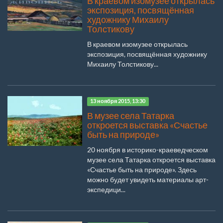
В краевом изомузее открылась
экспозиция, посвящённая
художнику Михаилу
Толстикову
В краевом изомузее открылась
экспозиция, посвящённая художнику
Михаилу Толстикову...
13 ноября 2015, 13:30
В музее села Татарка
откроется выставка «Счастье
быть на природе»
20 ноября в историко-краеведческом
музее села Татарка откроется выставка
«Счастье быть на природе». Здесь
можно будет увидеть материалы арт-
экспедици...