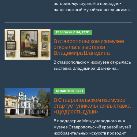
историко-культурный и природно-
ландшафтный музей-заповедник име...
12 августа 2014, 12:01
В ставропольском изомузее
открылась выставка
Владимира Шагедина
В ставропольском изомузее открылась
выставка Владимира Шагедина...
16 мая 2014, 13:41
В Ставропольском изомузее
стартует уникальная выставка
«Щедрость души»
В преддверии Международного дня
музеев Ставропольский краевой музей
изобразительных искусств проводит