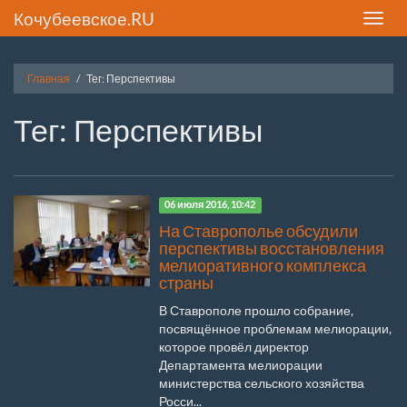
Кочубеевское.RU
Toggle
naviga
Главная
Тег: Перспективы
Тег: Перспективы
06 июля 2016, 10:42
На Ставрополье обсудили
перспективы восстановления
мелиоративного комплекса
страны
В Ставрополе прошло собрание,
посвящённое проблемам мелиорации,
которое провёл директор
Департамента мелиорации
министерства сельского хозяйства
Росси...