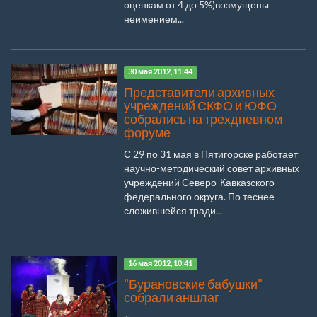
оценкам от 4 до 5%)возмущены
неимением...
30 мая 2012, 11:44
Представители архивных
учреждений СКФО и ЮФО
собрались на трехдневном
форуме
С 29 по 31 мая в Пятигорске работает
научно-методический совет архивных
учреждений Северо-Кавказского
федерального округа. По теснее
сложившейся тради...
16 мая 2012, 10:41
"Бурановские бабушки"
собрали аншлаг