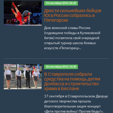
23 сентября 2014, 06:20
Двести сильнейших бойцов
Юга России собрались в
Пятигорске
Дню воинской славы России
(годовщине победы в Куликовской
битве) посвятила свой очередной
открытый турнир школа боевых
искусств «Пятигорец»...
18 сентября 2014, 14:30
В Ставрополе собрали
средства на помощь детям
Донбасса и строительство
храма в Беслане
17 сентября в Ставропольском Дворце
детского творчества прошла
благотворительная акция-концерт
«Дети против войны! Против беды!»,