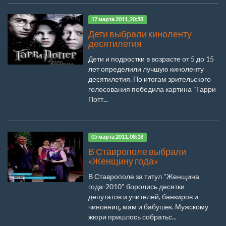
17 марта 2011, 20:58
Дети выбрали киноленту
десятилетия
Дети и подростки в возрасте от 5 до 15
лет определили лучшую киноленту
десятилетия. По итогам зрительского
голосования победила картина "Гарри
Потт...
05 марта 2011, 08:18
В Ставрополе выбрали
«Женщину года»
В Ставрополе за титул "Женщина
года-2010" боролись десятки
депутатов и учителей, банкиров и
чиновниц, мам и бабушек. Мужскому
жюри пришлось собратьс...