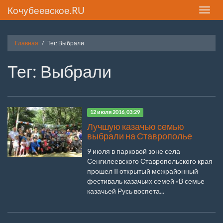
Кочубеевское.RU
Toggle
naviga
Главная
Тег: Выбрали
Тег: Выбрали
12 июля 2016, 03:29
Лучшую казачью семью
выбрали на Ставрополье
9 июля в парковой зоне села
Сенгилеевского Ставропольского края
прошел II открытый межрайонный
фестиваль казачьих семей «В семье
казачьей Русь воспета...