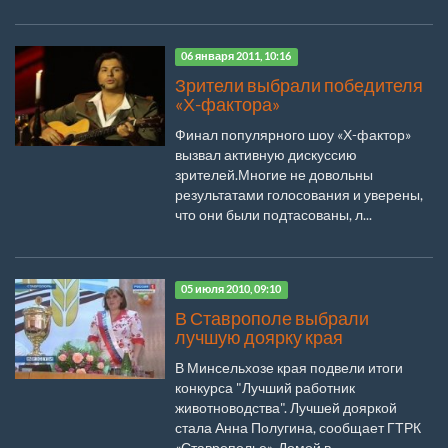
06 января 2011, 10:16
Зрители выбрали победителя
«Х-фактора»
Финал популярного шоу «Х-фактор»
вызвал активную дискуссию
зрителей.Многие не довольны
результатами голосования и уверены,
что они были подтасованы, л...
05 июля 2010, 09:10
В Ставрополе выбрали
лучшую доярку края
В Минсельхозе края подвели итоги
конкурса "Лучший работник
животноводства". Лучшей дояркой
стала Анна Полугина, сообщает ГТРК
«Ставрополье». Домой в...