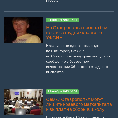
губер...
24 ноября 2015, 12:51
На Ставрополье пропал без
вести сотрудник краевого
УФСИН
Накануне в следственный отдел
по Пятигорску СУ СКР
по Ставропольскому краю поступило
сообщение о безвестном
исчезновении 36-летнего младшего
инспектор...
13 ноября 2015, 10:06
Семьи Ставрополья могут
лишить краевого маткапитала
и выплат на сборы в школу
В комитете Думы Ставрополья по