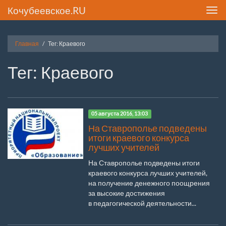
Кочубеевское.RU
Toggl
navig
Главная
Тег: Краевого
Тег: Краевого
05 августа 2016, 13:03
На Ставрополье подведены
итоги краевого конкурса
лучших учителей
На Ставрополье подведены итоги
краевого конкурса лучших учителей,
на получение денежного поощрения
за высокие достижения
в педагогической деятельности...