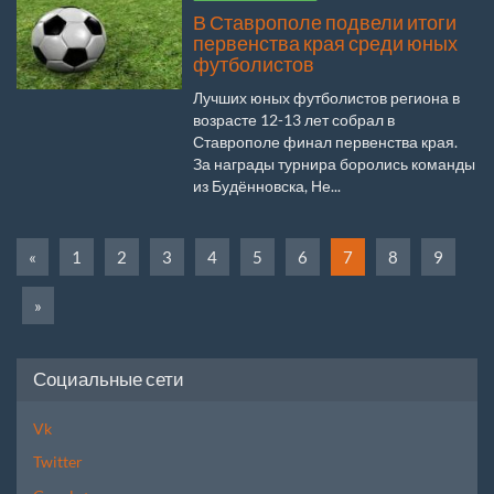
В Ставрополе подвели итоги
первенства края среди юных
футболистов
Лучших юных футболистов региона в
возрасте 12-13 лет собрал в
Ставрополе финал первенства края.
За награды турнира боролись команды
из Будённовска, Не...
«
1
2
3
4
5
6
7
8
9
»
Социальные сети
Vk
Twitter