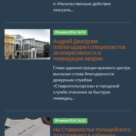
и «Насильственные действия
сексуаль...
09 июля 2014, 16:54
Андрей Джатдоев
поблагодарил специалистов
за оперативность в
ликвидации аварии
Глава администрации краевого центра
высказал слова благодарности
дежурным службам
«Ставропольгоргаза» и городской
службе спасения за быструю
ликвидац...
09 июля 2014, 16:22
На Ставрополье полицейского
подозревают в избиении