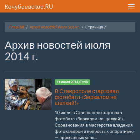
Кочубеевское.RU
Toggl
navig
Главная
Архив новостей июля 2014 г.
Страница 7
Архив новостей июля
2014 г.
11 июля 2014, 07:54
В Ставрополе стартовал
фотобатл «Зеркалом не
щелкай!»
10 июля в Ставрополе стартовал
фотобатл «Зеркалом не щелкай!».
Соревнования в мастерстве владения
фотокамерой в непростых оперативно
— прикладных усло...