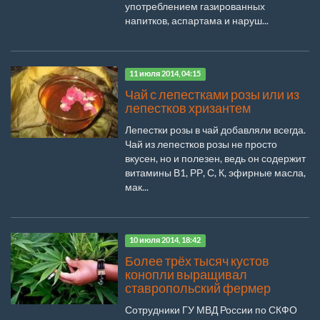
употреблением газированных
напитков, аспартама и наруш...
11 июля 2014, 04:15
Чай с лепестками розы или из
лепестков хризантем
Лепестки розы в чай добавляли всегда.
Чай из лепестков розы не просто
вкусен, но и полезен, ведь он содержит
витамины В1, РР, С, К, эфирные масла,
мак...
10 июля 2014, 18:42
Более трёх тысяч кустов
конопли выращивал
ставропольский фермер
Сотрудники ГУ МВД России по СКФО