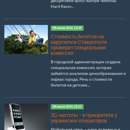
дисциплине кросс-кантри «Beshtau
Hard Race»...
08 июля 2014, 13:39
Стоимость билетов на
карусели в Ставрополе
проверит специальная
комиссия
В городской администрации создана
специальная комиссия, которая
займётся анализом ценообразования в
парках города. Речь о стоимости
билетов на детские...
08 июля 2014, 12:21
3G частоты – в приоритете у
украинских операторов
Мобильная связь – одна из важных и