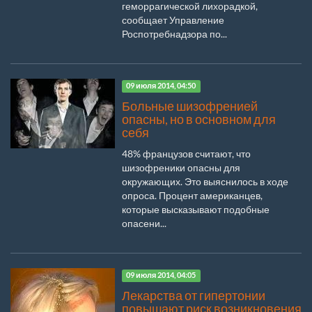
геморрагической лихорадкой,
сообщает Управление
Роспотребнадзора по...
09 июля 2014, 04:50
Больные шизофренией
опасны, но в основном для
себя
48% французов считают, что
шизофреники опасны для
окружающих. Это выяснилось в ходе
опроса. Процент американцев,
которые высказывают подобные
опасени...
09 июля 2014, 04:05
Лекарства от гипертонии
повышают риск возникновения