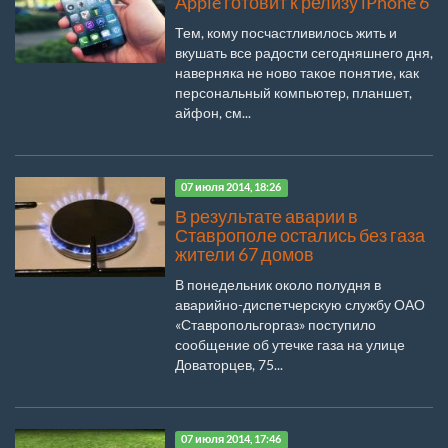
Apple готовит к релизу iPhone 6
Тем, кому посчастливилось жить и
вкушать все радости сегодняшнего дня,
наверняка не ново такое понятие, как
персональный компьютер, планшет,
айфон, см...
07 июля 2014, 18:26
В результате аварии в
Ставрополе остались без газа
жители 67 домов
В понедельник около полудня в
аварийно-диспетчерскую службу ОАО
«Ставропольгоргаз» поступило
сообщение об утечке газа на улице
Доваторцев, 75...
07 июля 2014, 17:46