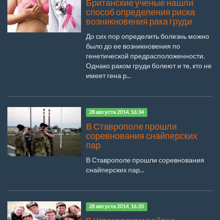
Британские ученые нашли
способ определения риска
возникновения рака груди
До сих пор определить болезнь можно
было до ее возникновения по
генетической предрасположенности.
Однако раком груди болеют и те, кто не
имеет гена р...
28 августа 2014, 16:34
В Ставрополе прошли
соревнования снайперских
пар
В Ставрополе прошли соревнования
снайперских пар...
28 августа 2014, 16:20