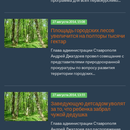
программа для всех первокурснико...
27 августа 2014, 15:08
Площадь городских лесов
увеличится на полторы тысячи
гектар
Глава администрации Ставрополя
Андрей Джатдоев провел совещание с
представителями природоохранной
прокуратуры по вопросу развития
территории городских...
27 августа 2014, 13:55
Заведующую детсадом уволят
за то, что ребенка забрал
чужой дедушка
Глава администрации Ставрополя
Андрей Джатдоев дал распоряжение