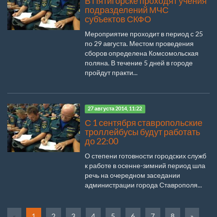
В Пятигорске проходят учения
подразделений МЧС
субъектов СКФО
Мероприятие проходит в период с 25
по 29 августа. Местом проведения
сборов определена Комсомольская
поляна. В течение 5 дней в городе
пройдут практи...
27 августа 2014, 11:22
С 1 сентября ставропольские
троллейбусы будут работать
до 22:00
О степени готовности городских служб
к работе в осенне-зимний период шла
речь на очередном заседании
администрации города Ставрополя...
«
1
2
3
4
5
6
7
8
»