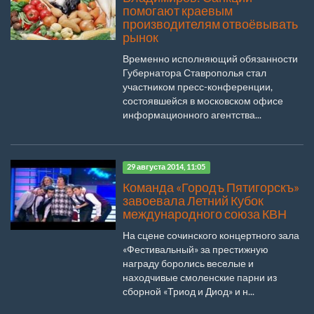
помогают краевым
производителям отвоёвывать
рынок
Временно исполняющий обязанности
Губернатора Ставрополья стал
участником пресс-конференции,
состоявшейся в московском офисе
информационного агентства...
29 августа 2014, 11:05
Команда «Городъ Пятигорскъ»
завоевала Летний Кубок
международного союза КВН
На сцене сочинского концертного зала
«Фестивальный» за престижную
награду боролись веселые и
находчивые смоленские парни из
сборной «Триод и Диод» и н...