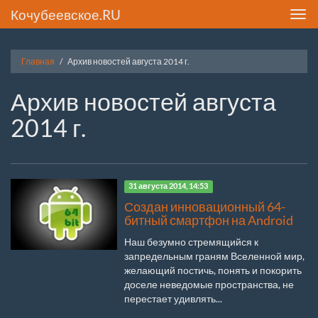
Кочубеевское.RU
Toggl
navig
Главная
Архив новостей августа 2014 г.
Архив новостей августа
2014 г.
31 августа 2014, 14:53
Создан инновационный 64-
битный смартфон на Android
Наш безумно стремящийся к
запредельным граням Вселенной мир,
желающий постичь, понять и покорить
доселе неведомые пространства, не
перестает удивлять...