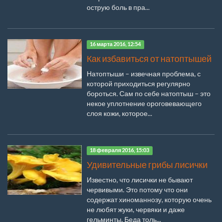
острую боль в пра...
16 марта 2016, 12:54
Как избавиться от натоптышей
Натоптыши – извечная проблема, с
которой приходиться регулярно
бороться. Сам по себе натоптыш – это
некое уплотнение ороговевающего
слоя кожи, которое...
18 февраля 2016, 15:03
Удивительные грибы лисички
Известно, что лисички не бывают
червивыми. Это потому что они
содержат хиноманнозу, которую очень
не любят жуки, червяки и даже
гельминты. Беда толь...