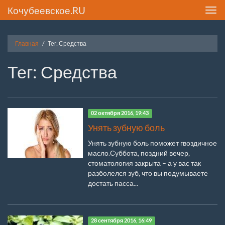
Кочубеевское.RU
Toggl
navig
Главная
Тег: Средства
Тег: Средства
02 октября 2016, 19:43
Унять зубную боль
Унять зубную боль поможет гвоздичное
масло.Суббота, поздний вечер,
стоматология закрыта – а у вас так
разболелся зуб, что вы подумываете
достать пасса...
28 сентября 2016, 16:49