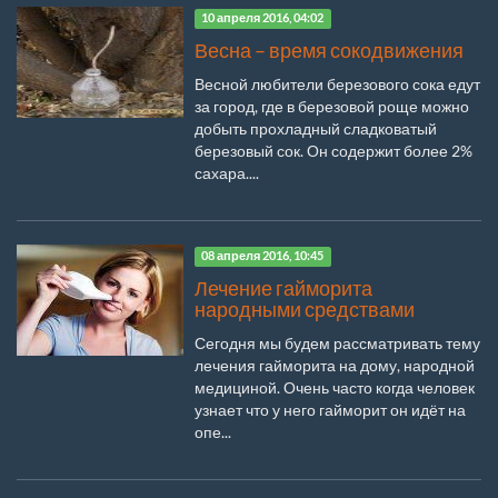
10 апреля 2016, 04:02
Весна – время сокодвижения
Весной любители березового сока едут
за город, где в березовой роще можно
добыть прохладный сладковатый
березовый сок. Он содержит более 2%
сахара....
08 апреля 2016, 10:45
Лечение гайморита
народными средствами
Сегодня мы будем рассматривать тему
лечения гайморита на дому, народной
медициной. Очень часто когда человек
узнает что у него гайморит он идёт на
опе...