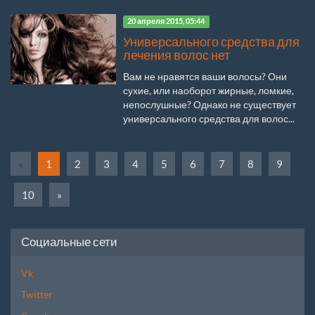
20 апреля 2015, 05:44
Универсального средства для
лечения волос нет
Вам не нравятся ваши волосы? Они
сухие, или наоборот жирные, ломкие,
непослушные? Однако не существует
универсального средства для волос...
«
1
2
3
4
5
6
7
8
9
10
»
Социальные сети
Vk
Twitter