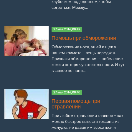
клубочком под одеялом, чтобы
согреться. Между...
27 мая 2016, 08:42
Помощь при обморожении
Обморожение носа, ушей и щек в
нашем климате – вещь нередкая.
Признаки обморожения – побеление
кожи и потеря чувствительности. И тут
главное не пани...
27 мая 2016, 08:40
Первая помощь при
отравлении
При любом отравлении главное – как
можно быстрее вывести токсины из
желудка, не давая им всосаться и