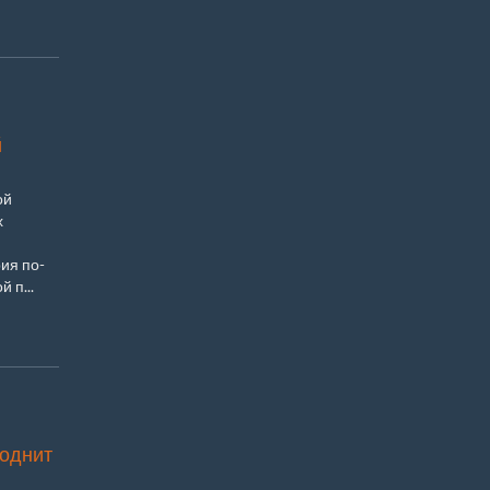
й
ой
х
рия по-
 п...
воднит