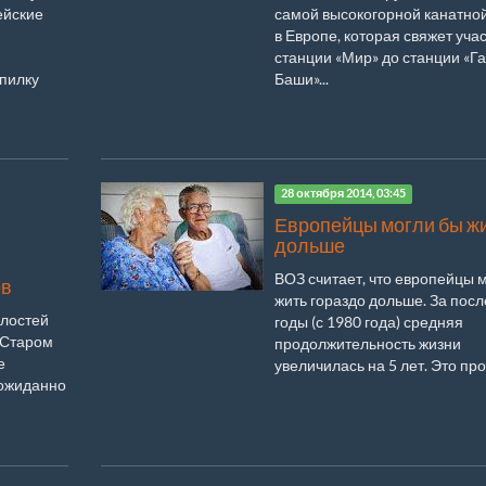
ейские
самой высокогорной канатно
в Европе, которая свяжет учас
станции «Мир» до станции «Га
опилку
Баши»...
28 октября 2014, 03:45
Европейцы могли бы ж
дольше
ВОЗ считает, что европейцы 
ов
жить гораздо дольше. За пос
елостей
годы (с 1980 года) средняя
 Старом
продолжительность жизни
е
увеличилась на 5 лет. Это про.
еожиданно