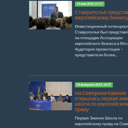
19 мая 2014, 17:17
Ставрополье предста
европейскому бизнес
Инвестиционный потенциал
Ставрополья был представ
на площадке Ассоциации
европейского бизнеса в Мос
Аудитория презентации –
представители более...
04 февраля 2014, 14:37
На Северном Кавказе
открылась первая зи
школа по европейско
праву
Первая Зимняя Школа по
европейскому праву на Сев