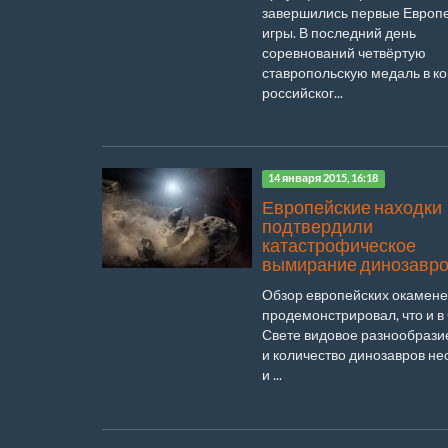
завершились первые Европ
игры. В последний день
соревнований четвёртую
ставропольскую медаль в к
российског...
14 января 2015, 16:18
Европейские находки
подтвердили
катастрофическое
вымирание динозавр
Обзор европейских окамен
продемонстрировал, что и в
Свете видовое разнообрази
и количество динозавров н
и ...