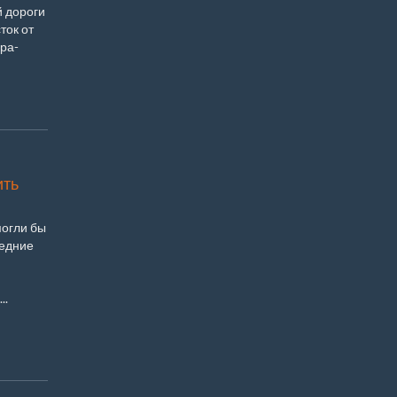
й дороги
ток от
ра-
ить
могли бы
ледние
..