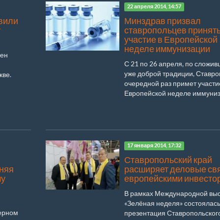
22 апреля 2014, 14:57
вили
Минздрав призвал
у
ставропольцев принят
участие в Европейской
неделе иммунизации
лен
С 21 по 26 апреля, по сложи
уже доброй традиции, Ставро
кве.
очередной раз примет участи
Европейской неделе иммуниза
17 января 2014, 17:32
Ставропольский край
мняя
расширяет деловые свя
му
европейскими инвесто
В рамках Международной выс
«Зелёная неделя» состоялас
ерном
презентация Ставропольского