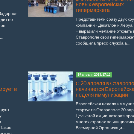
новых европейских
гипермаркета
Задорнов
Представители сразу двух кр
одит по
компаний - Декатлон и Леруа
 он
– выразили желание открыть 
Ставрополе свои гипермарке
..
сообщила пресс-служба а...
19 апреля 2013, 17:12
С 20 апреля в Ставроп
ирует в
начинается Европейск
неделя иммунизации
Европейская неделя иммуни
ирует
стартует в Ставрополе 20 апр
у
Цель этой акции, которая про
в
многих странах по инициатив
 Такие
Всемирной Организаци...
e по...