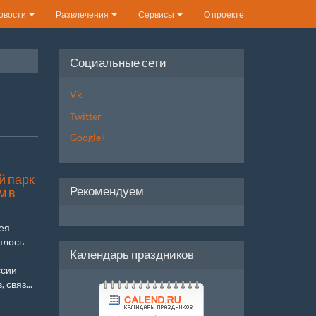
овости
Развлечения
Сервисы
О проекте
Социальные сети
Vk
Twitter
Google+
й парк
Рекомендуем
м в
ея
ялось
Календарь праздников
ссии
связ...