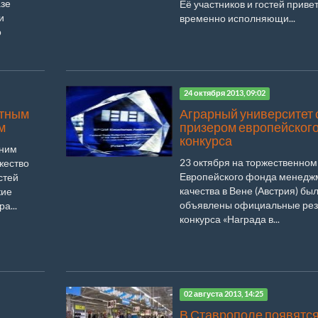
азе
Её участников и гостей приве
и
временно исполняющи...
о
24 октября 2013, 09:02
стным
Аграрный университет 
м
призером европейског
конкурса
дним
23 октября на торжественно
жество
Европейского фонда менедж
стей
качества в Вене (Австрия) бы
кие
объявлены официальные рез
а...
конкурса «Награда в...
02 августа 2013, 14:25
В Ставрополе появятся