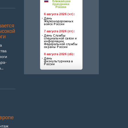
шается
ысокой
оги
а
ства
роги
ара-
..
вропе
нтаж