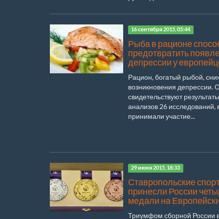
16 сентября 2015, 05:44
Рыба в рационе спосо
предотвратить появл
депрессии у европейц
Рацион, богатый рыбой, сни
возникновения депрессии. 
свидетельствуют результат
анализов 26 исследований, 
принимали участие...
29 июня 2015, 18:33
Ставропольские спор
принесли России четы
медали на Европейски
Триумфом сборной России в