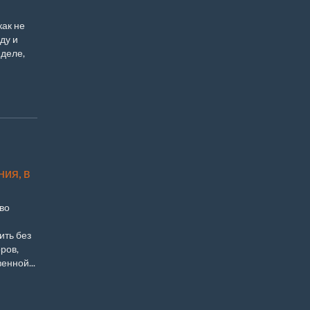
как не
ду и
 деле,
ия, в
во
ить без
ров,
енной...