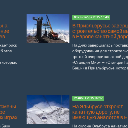
08 сентября 2015, 15:48
бна
В Приэльбрусье завер
ение
строительство самой в
ев
в Европе канатной дор
жает риск
На днях завершилась поставк
Об этом
оборудования для строитель
ы
третьей очереди канатной до
в которых
«Станция Мир» — «Станция Г
Баши» в Приэльбрусье, котора.
26 июня 2015, 09:17
тсмены
На Эльбрусе откроют
ре
канатную дорогу, не
х играх
имеющую аналогов в Е
 Баку
На склоне Эльбруса начат мо