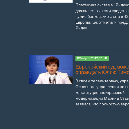
Платёжная система "Яндекс
дозволяет вывести средства 
чужие банковские счета в 42
Европы. Как отметили пред
Яндек...
09 марта 2012, 11:58
Европейский суд може
оправдать Юлию Тим
В своём телеинтервью, уп
Основного управления по в
конституционно-правовой
модернизации Марина Став
заявила, что полностью веро.