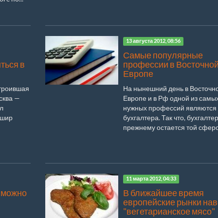
13 августа 2012, 08:56
Самые популярные
ться в
профессии в Восточно
Европе
строившая
На нынешний день в Восточн
сква —
Европе и в Рф одной из самы
л
нужных профессий являются
ошир
бухгалтера. Так что, бухгалте
прежнему остается той сферой
11 марта 2012, 04:33
 можно
В ближайшее время
европейские рынки на
"вегетарианское мясо"