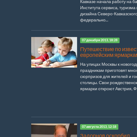
Кавказе начала работу на б
Института сервиса, туризма 
дизайна Северо-Кавказског
федерально...
07 декабря 2013, 18:28
Путешествие по изве
европейским ярмарка
На улицах Москвы к нового
праздникам приготовят мно
сюрпризов для жителей и го
столицы. Свои рождественс
ярмарки откроют Австрия, Фр
07 августа 2013, 12:18
Задорнов оскорбил