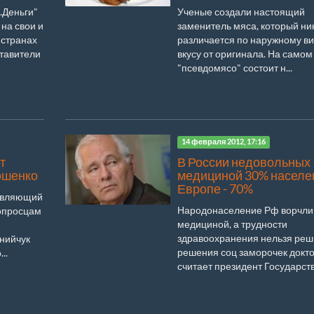
.Деньги"
Ученые создали настоящий
на свои и
заменитель мяса, который ни
 странах
различается по наружному ви
ставители
вкусу от оригинала. На самом
"псевдомясо" состоит н...
14 февраля 2012, 17:16
т
В России недовольных
ошенко
медициной 30% населен
Европе - 70%
равляющий
Народонаселение Рф ворчли
опросцам
медициной, а трудности
здравоохранения нельзя реш
нийчук
решения соц заморочек докто
..
считает президент Государств