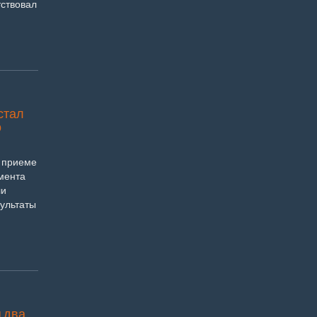
тствовал
стал
о
м приеме
мента
ли
ультаты
 два