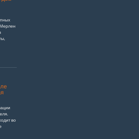
упных
 Мерлен
в
ты,
оле
ая
зации
еля.
ходит во
е