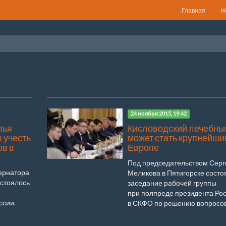
Главная
Н
24 ноября 2015, 19:42
лья
Кисловодский лечебны
 учесть
может стать крупнейши
ов в
Европе
Под председательством Серг
ернатора
Меликова в Пятигорске состо
стоялось
заседание рабочей группы
при полпреде президента Ро
ссии.
в СКФО по решению вопросов, 