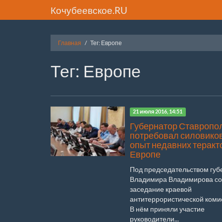
Кочубеевское.RU
Главная
Тег: Европе
Тег: Европе
21 июля 2016, 14:51
Губернатор Ставропо
потребовал силовиков
опыт недавних теракт
Европе
Под председательством губ
Владимира Владимирова со
заседание краевой
антитеррористической коми
В нём приняли участие
руководители...