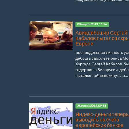
08 марта 2013, 11:26
Авиадебошир Сергей
Кабалов пытался скры
Европе
Беспредельная личность у
дебош в самолёте рейса Мо
Хургада Сергей Кабалов, бы
задержан в Белорусии, деб
пытался тайно покинуть ст...
28 июня 2012, 09:38
Яндекс-деньги теперь
выводить на счета
европейских банков