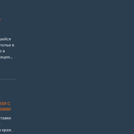
ь
вшейся
полье в
е в
ции...
зи с
рами
тавки
ь
 края.