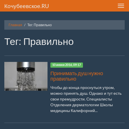
Кочубеевское.RU
Toggl
navig
Главная
Тег: Правильно
Тег: Правильно
10 июня 2016, 09:17
Принимать душ нужно
правильно
Чтобы до конца проснуться утром,
можно принять душ. Однако и тут есть
свои премудрости. Специалисты
Отделения дерматологии Школы
медицины Калифорний...