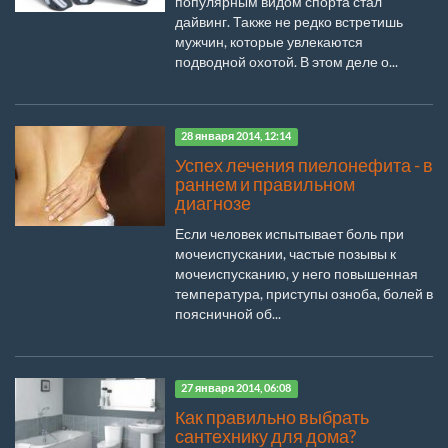
популярным видом спорта стал
дайвинг. Также не редко встретишь
мужчин, которые увлекаются
подводной охотой. В этом деле о...
28 января 2014, 12:14
Успех лечения пиелонефита - в
раннем и правильном
диагнозе
Если человек испытывает боль при
мочеиспускании, частые позывы к
мочеиспусканию, у него повышенная
температура, приступы озноба, болей в
поясничной об...
27 января 2014, 06:08
Как правильно выбрать
сантехнику для дома?