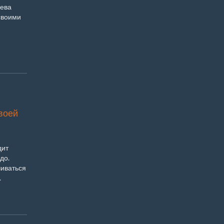
аева
своими
воей
дит
до.
иваться
.