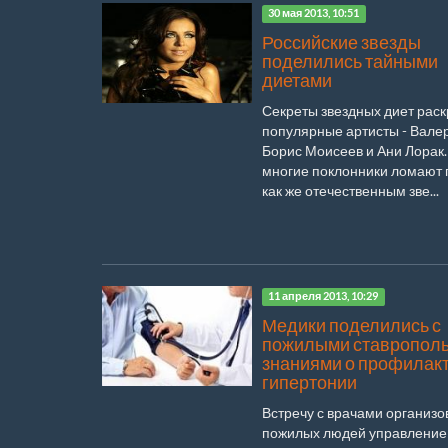
30 мая 2013, 10:51
Российские звезды
поделились тайными
диетами
Секреты звездных диет рас
популярные артисты - Вале
Борис Моисеев и Ани Лорак.
многие поклонники ломают 
как же отечественным зве...
11 апреля 2013, 10:29
Медики поделились с
пожилыми ставропол
знаниями о профилак
гипертонии
Встречу с врачами организо
пожилых людей управление 