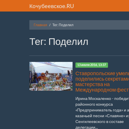
Кочубеевское.RU
Главная
Тег: Поделил
Тег: Поделил
13 июля 2016, 13:37
Ставропольские умел
поделились секретам
мастерства на
Международном фест
Ирина Москаленко - победи
районного конкурса
«Предприниматель года» и 
казачьей песни «Славяне» и
Сенгилеевского в составе
делегации...