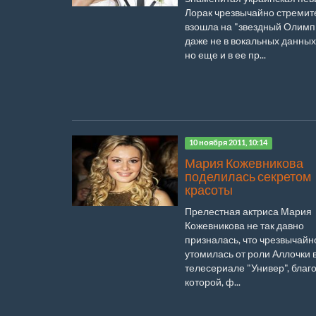
Лорак чрезвычайно стремит
взошла на "звездный Олимп"
даже не в вокальных данных
но еще и в ее пр...
10 ноября 2011, 10:14
Мария Кожевникова
поделилась секретом
красоты
Прелестная актриса Мария
Кожевникова не так давно
призналась, что чрезвычайн
утомилась от роли Аллочки 
телесериале "Универ", благ
которой, ф...