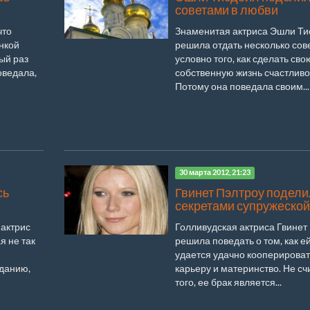
советами в любви
что
Знаменитая актриса Эшли Ти
нкой
решила отдать несколько сов
вый раз
условно того, как сделать сво
оведала,
собственную жизнь счастливо
Потому она поведала своим...
30 марта 2012, 21:23
сь
Гвинет Пэлтроу подели
секретами супружеской
 актрис
Голливудская актриса Гвинет
я не так
решила поведать о том, как е
удается удачно кооперироват
данию,
карьеру и материнство. Не сч
того, ее брак является...