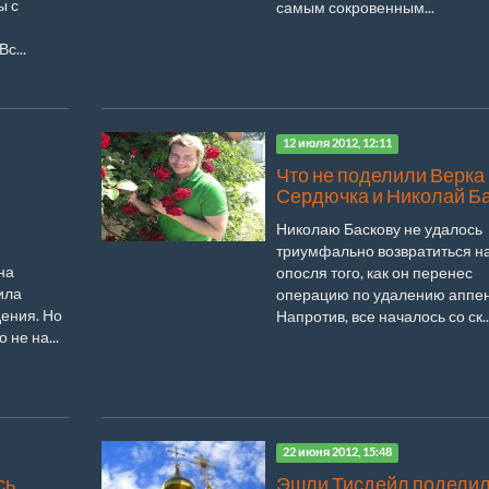
ы с
самым сокровенным...
и
с...
12 июля 2012, 12:11
Что не поделили Верка
Сердючка и Николай Б
Николаю Баскову не удалось
триумфально возвратиться н
на
опосля того, как он перенес
ила
операцию по удалению аппен
ения. Но
Напротив, все началось со ск..
 не на...
22 июня 2012, 15:48
сь
Эшли Тисдейл подели