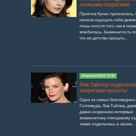
личными секретами
Приятна Кунис призналась, 
начала ощущать себя девче
лишь опосля того, как в пер
влюбилась. Знаменитость п
что ее детство прошло...
19 апреля 2012, 19:35
Лив Тайлер поделила
секретами красоты
Одна из самых благовидных
Голливуда, Лив Тайлер, дава
давно искреннее интервью
знаменитому глянцевому из
также поделилась и своим...