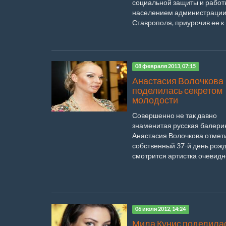
социальной защиты и работ
населением администраци
Ставрополя, приурочив ее к В
08 февраля 2013, 07:15
Анастасия Волочкова
поделилась секретом
молодости
Совершенно не так давно
знаменитая русская балери
Анастасия Волочкова отмет
собственный 37-й день рожд
смотрится артистка очевидно
06 июля 2012, 14:24
Мила Кунис поделила