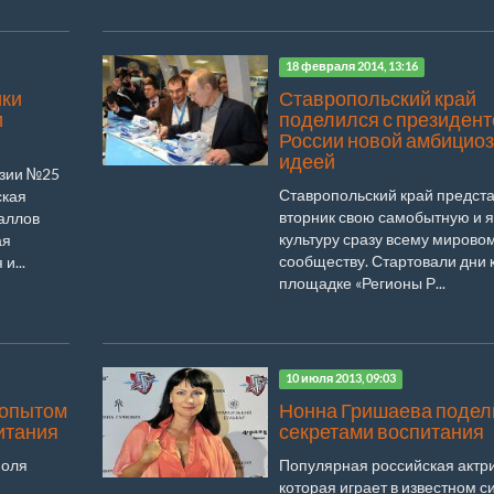
18 февраля 2014, 13:16
ики
Ставропольский край
и
поделился с президен
России новой амбицио
идеей
азии №25
Ставропольский край предста
ская
вторник свою самобытную и 
баллов
культуру сразу всему мирово
ая
сообществу. Стартовали дни 
и...
площадке «Регионы Р...
10 июля 2013, 09:03
 опытом
Нонна Гришаева подел
итания
секретами воспитания
поля
Популярная российская актри
которая играет в известном с