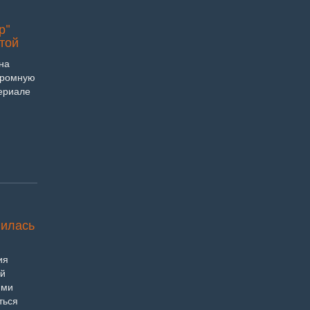
р"
той
на
огромную
сериале
лилась
ия
ый
ими
ться