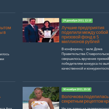
29 декабря 2011, 12:19
пытом
Лучшие предприятия
ы в
поделили между собой
призовой фонд в 5
миллионов рублей
В конференц – зале Дома
Правительства Ставропольск
шилось
свершилось вручение преми
ями
победителям конкурса по вып
качественной и конкурентоспо
30 ноября 2011, 20:18
ь
Волочкова поделилась
секретным рецептом к
ица Ани
Не так давно на телевизионн