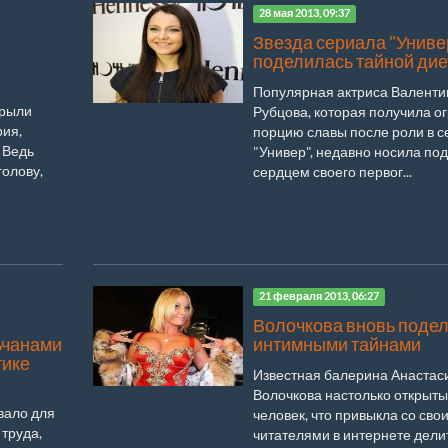
28 мая 2013, 09:37
Звезда сериала "Униве
поделилась тайной дие
Популярная актриса Валенти
крыли
Рубцова, которая получила 
рия,
порцию славы после роли в 
 Ведь
"Универ", недавно носила под
голову,
сердцем своего первог...
21 февраля 2013, 06:27
Волочкова вновь поде
ьчанами
интимными тайнами
тике
Известная балерина Анастас
Волочкова настолько открыт
вало для
человек, что привыкла со сво
труда,
читателями в интернете дели