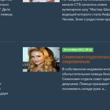
ельно
канале СТБ началось новое
. Дело
кулинарное шоу "Мастер-Шеф
 певице,
водящей которого стала Анф
Чехова. Зная о радостном нрав
26 октября 2011, 08:16
Семенович поделилас
сокровенным
В собственном недавнем инт
обольстительная певица Анн
Семенович отдала совет оди
о
девушкам. Певица призывает 
в
посиживать складя руки, а...
одаря