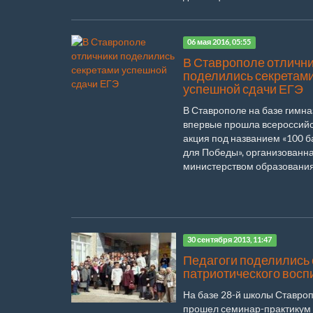
06 мая 2016, 05:55
В Ставрополе отличн
поделились секретам
успешной сдачи ЕГЭ
В Ставрополе на базе гимн
впервые прошла всероссий
акция под названием «100 
для Победы», организованн
министерством образования 
30 сентября 2013, 11:47
Педагоги поделились
патриотического восп
На базе 28-й школы Ставро
прошел семинар-практикум