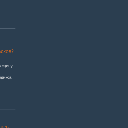
асков?
а сцену
дикса.
.
лась