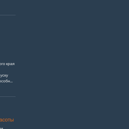
ого края
й
уску
собн...
расоты
ом