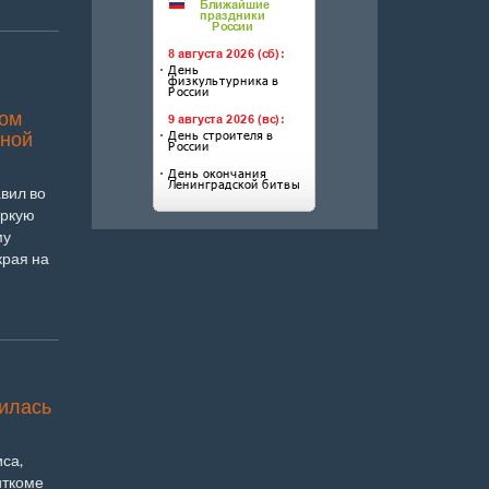
том
зной
вил во
яркую
му
края на
илась
са,
иткоме