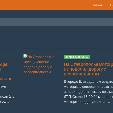
Главная
Н
25 мая 2016, 08:19
ьцы
На Ставрополье мотоц
и
не поделил дорогу с
велосипедистом
ивале
В городе Благодарном водит
тель
мотоцикла совершил наезд н
велосипедиста и скрылся с м
ансамбль
ДТП. Около 18:20 24 мая при 
з села
мотоциклист допустил нае...