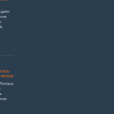
сдейл
етов
ю
й.
лась
 жизни
 Пэлтроу
й
ь
итая