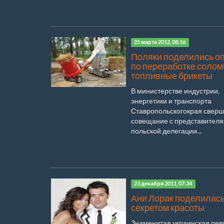
25 марта 2012, 08:16
Поляки поделились о
по переработке солом
топливные брикеты
В министерстве индустрии,
энергетики и транспорта
Ставропольскогокрая свер
совещание с представител
польской делегации...
23 декабря 2011, 07:34
Ани Лорак поделилас
секретом красоты
Знаменитая украинская пев