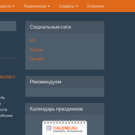
овости
Развлечения
Сервисы
О проекте
Социальные сети
Vk
Twitter
Google+
иклист
Рекомендуем
ель
а
Календарь праздников
еста
обгоне