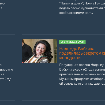
ико-
"Папины дочки", Нонна Гриш
 в
поделилась с журналистами 
соображениями на т...
06 июня 2013, 09:27
Надежда Бабкина
поделилась секретом с
молодости
а
Популярная певица Надежда
 широкую
Бабкина в свои 62 года выгля
 на
привлекательно и очень моло
тя", где
Мужчины продолжают оборач
ей вслед, хотя она уже давно..