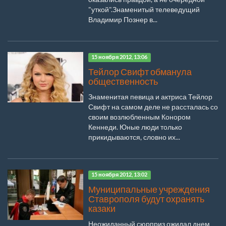
"уткой".Знаменитый телеведущий
Владимир Познер в...
15 ноября 2012, 13:06
Тейлор Свифт обманула
общественность
Знаменитая певица и актриса Тейлор
Свифт на самом деле не рассталась со
своим возлюбленным Конором
Кеннеди. Юные люди только
прикидываются, словно их...
15 ноября 2012, 13:02
Муниципальные учреждения
Ставрополя будут охранять
казаки
Неожиданный сюрприз ожидал днем