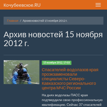
Кочубеевское.RU
Toggle
naviga
Главная
Архив новостей 15 ноября 2012 г.
Архив новостей 15 ноября
2012 г.
15 ноября 2012, 17:03
Спасателей-водолазов края
проэкзаменовали
специалисты Северо-
Кавказского регионального
центра МЧС России
На днях водолазы ПАСС края
подтвердили свою профессиональную
квалификацию. Сейчас 37 спасателей