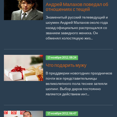
Андрей Малахов поведал об
отношениях с тещей
Знаменитый русский телеведущий и
шоумен Андрей Малахов около года
назад официально распрощался со
званием завидного жениха. Он
обменял холостяцкую жиз...
15 ноября 2012, 08:24
Что подарить мужу
В преддверии новогодних праздничков
почти все представительницы
великолепного пола теснее затеяли
шопинг. Выбор даров постоянно
является действием инт...
15 ноября 2012, 06:47