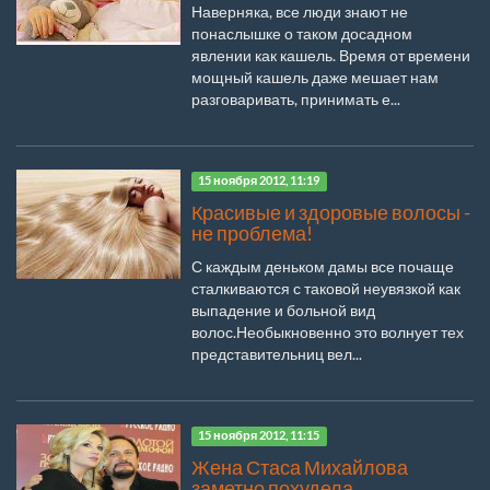
Наверняка, все люди знают не
понаслышке о таком досадном
явлении как кашель. Время от времени
мощный кашель даже мешает нам
разговаривать, принимать е...
15 ноября 2012, 11:19
Красивые и здоровые волосы -
не проблема!
С каждым деньком дамы все почаще
сталкиваются с таковой неувязкой как
выпадение и больной вид
волос.Необыкновенно это волнует тех
представительниц вел...
15 ноября 2012, 11:15
Жена Стаса Михайлова
заметно похудела