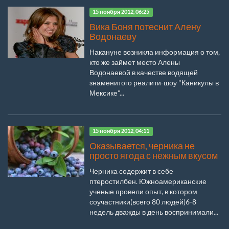
15 ноября 2012, 06:25
Вика Боня потеснит Алену
Водонаеву
Накануне возникла информация о том,
кто же займет место Алены
Водонаевой в качестве водящей
знаменитого реалити-шоу "Каникулы в
Мексике"...
15 ноября 2012, 04:11
Оказывается, черника не
просто ягода с нежным вкусом
Черника содержит в себе
птеростилбен. Южноамериканские
ученые провели опыт, в котором
соучастники(всего 80 людей)6-8
недель дважды в день воспринимали...