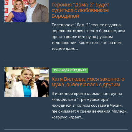
Героиня "Дома-2" будет
судиться с любовником
Бородиной
Телепроект "Дом-2" теснее издавна
перевоплотился в нечто большее, чем
просто реалити-шоу на русском
телевидении. Кроме того, что на нем
теснее даже...
15 ноября 2012, 06:42
Катя Вилкова, имея законного
мужа, обвенчалась с другим
В истиннее время съемочная группа
кинофильма "Три мушкетера"
находится в полном составе в Чехии,
где снимается сцена венчания Миледи,
которую играет...