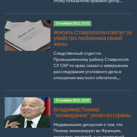
этому показателю краевой центр...
15 ноября 2012, 13:52
Житель Ставрополя ответит за
убийство любовника своей
жены
Следственный отдел по
Промышленному району Ставрополя
СУ СКР по краю сказал о завершении
расследования уголовного дела в
отношении местного обитателя,...
15 ноября 2012, 13:47
Владимир Познер
"неожиданно" уехал из страны
Недавнишние дискуссии о том, что
Познер эммигрирует во Францию,
оказались правдой, а не очередной