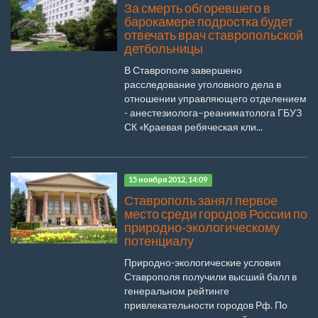
За смерть обгоревшего в
барокамере подростка будет
отвечать врач ставропольской
детбольницы
В Ставрополе завершено
расследование уголовного дела в
отношении управляющего отделением
- анестезиолога–реаниматолога ГБУЗ
СК «Краевая ребяческая кли...
15 ноября 2012, 14:09
Ставрополь занял первое
место среди городов России по
природно-экологическому
потенциалу
Природно-экологические условия
Ставрополя получили высший балл в
генеральном рейтинге
привлекательности городов Рф. По