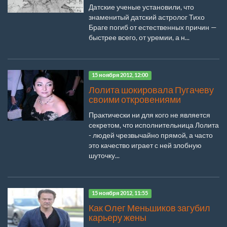
Датские ученые установили, что
знаменитый датский астролог Тихо
Браге погиб от естественных причин —
быстрее всего, от уремии, а н...
15 ноября 2012, 12:00
Лолита шокировала Пугачеву
своими откровениями
Практически ни для кого не является
секретом, что исполнительница Лолита
- людей чрезвычайно прямой, а часто
это качество играет с ней злобную
шуточку...
15 ноября 2012, 11:55
Как Олег Меньшиков загубил
карьеру жены