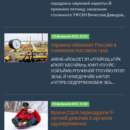
парадокса «звуковой наркоты».В
прежнюю пятницу, начальник
столичного УФСКН Вячеслав Давыдов...
03 февраля 2012, 12:03
Украина обвиняет Россию в
снижении поставок газа
зМБЧБ нЙОЬОЕТЗП хЛТБЙОЩ аТЙК
вПКЛП ЪБСЧЙМтр, ЮФП тПУУЙС
УОЙЪЙМБ РПУФБЧЛЙ ТПУУЙКУЛПЗП
ЗБЪБ, Й ЧУМЕДУФЧЙЕ ЬФПЗП
еЧТПРБ ОЕДПРПМХЮБЕФ ЗБЪ...
03 февраля 2012, 11:06
Врачи США пересадили 9-
летней девочке 6 органов
одновременно