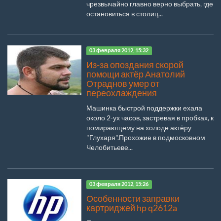
чрезвычайно главно верно выбрать, где
остановиться в столиц...
03 февраля 2012, 15:32
Из-за опоздания скорой
помощи актёр Анатолий
Отраднов умер от
переохлаждения
Машинка быстрой поддержки ехала
около 2-ух часов, застревая в пробках, к
помирающему на холоде актёру
"Глухаря".Прохожие в подмосковном
Челобитьеве...
03 февраля 2012, 15:26
Особенности заправки
картриджей hp q2612a