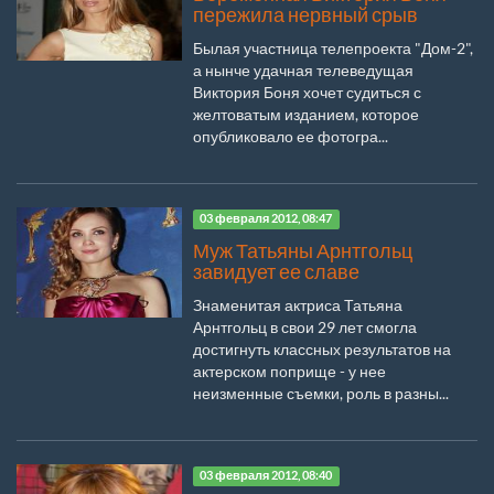
пережила нервный срыв
Былая участница телепроекта "Дом-2",
а нынче удачная телеведущая
Виктория Боня хочет судиться с
желтоватым изданием, которое
опубликовало ее фотогра...
03 февраля 2012, 08:47
Муж Татьяны Арнтгольц
завидует ее славе
Знаменитая актриса Татьяна
Арнтгольц в свои 29 лет смогла
достигнуть классных результатов на
актерском поприще - у нее
неизменные съемки, роль в разны...
03 февраля 2012, 08:40