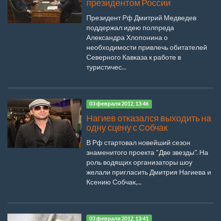
президентом России
Президент Рф Дмитрий Медведев
поддержал идею полпреда
Александра Хлопонина о
необходимости привлечь обитателей
Северного Кавказа к работе в
туристичес...
03 февраля 2012, 13:46
Нагиев отказался выходить на
одну сцену с Собчак
В Рф стартовал новейший сезон
знаменитого проекта "Две звезды". На
роль водящих организаторы шоу
желали пригласить Дмитрия Нагиева и
Ксению Собчак,...
03 февраля 2012, 13:41