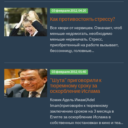
03 февраля 2012, 04:20
Как противостоять стрессу?
Все хвори от нервишек. Означает, чтоб
меньше недомогать, необходимо
меньше нервничать. Стресс,
приобретенный на работе вызывает,
бессонницу, головные...
03 февраля 2012, 01:40
"Шута" приговорили к
тюремному сроку за
оскорбление Ислама
Комик Адель Имам(Adel
Imam)приговорён к тюремному
заключению сроком на 3 месяца в
Египте за оскорбление Ислама в
собственных постановках в кино и теа...