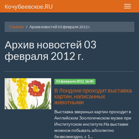
Кочубеевское.RU
Toggle
naviga
Главная
Архив новостей 03 февраля 2012 г.
Архив новостей 03
февраля 2012 г.
03 февраля 2012, 16:40
В Лондоне проходит выставка
картин, написанных
животными
Выставка звериных картин проходит в
Английском Зоологическом музее при
Институтском институте.На выставке
можнож побывать абсолютно
безвозмездно, с 1...