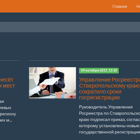
Главная
Н
09 октября 2015, 15:10
несёт
Управление Росреестр
х мест
Ставропольскому краю
сократило сроки
госрегистрации
ая
Руководитель Управления
левых
Росреестра по Ставропольск
 региону
краю подписал приказ, согла
х м...
которому установлены новые
государственной регистрации с