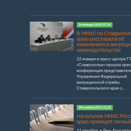
24 января 2014, 07:18
В УФМС по Ставропол
краю рассказали об
изменениях в миграц
законодательстве
22 января в пресс-центре Г
«Ставрополье» прошла прес
конференция представител
Управления Федеральной
миграционной службы
Ставропольского края с...
28 ноября 2013, 11:25
Начальник УФМС Росс
краю проведет личны
12 декабря, в День Конститу