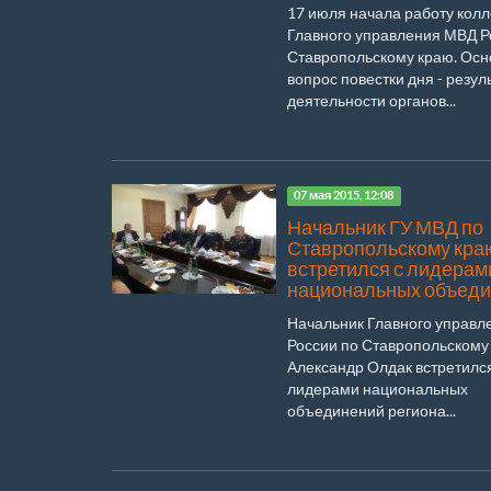
17 июля начала работу колл
Главного управления МВД Р
Ставропольскому краю. Осн
вопрос повестки дня - резул
деятельности органов...
07 мая 2015, 12:08
Начальник ГУ МВД по
Ставропольскому кра
встретился с лидерам
национальных объед
Начальник Главного управ
России по Ставропольскому
Александр Олдак встретился
лидерами национальных
объединений региона...