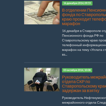
16 декабря 2014, 09:55
В отделении Пенсион
фонда по Ставрополь
краю проходит телеф
марафон
16 декабря в Ставрополе о
Пенсионного фонда РФ по
Ставропольскому краю про
телефонный информацион
марафон на тему «Уплата с
вз...
03 октября 2014, 10:08
Руководитель межрай
отдела СКР по
Ставропольскому кра
задержан за взятку
Руководитель Нефтекумско
межрайонного отдела След