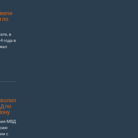
двели
 по
ате, в
4 года в
лжал
уволил
Д по
йону
ния МВД
краю
ии с