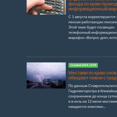
фонда по краю прово
информационный ма
С 1 августа корректируются
пенсии работающих пенсио
Этой теме будет посвящен
телефонный информацион
марафон «Вопрос дня», котор
11 июня 2014, 11:09
Местами по краю снов
обещают ливни с гра
По данным Ставропольског
Гидрометцентра в ближайши
сохранением до конца суток
и в ночь на 12 июня местам
ожидается комплекс...