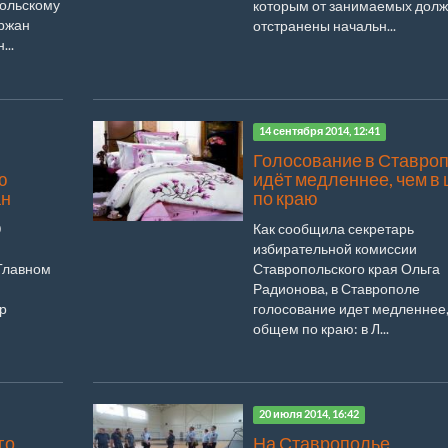
польскому
которым от занимаемых долж
ержан
отстранены начальн...
..
14 сентября 2014, 12:41
Голосование в Ставро
ю
идёт медленнее, чем в
ан
по краю
0
Как сообщила секретарь
избирательной комиссии
Главном
Ставропольского края Ольга
Радионова, в Ставрополе
р
голосование идет медленнее,
общем по краю: в Л...
20 июля 2014, 16:42
го
На Ставрополье