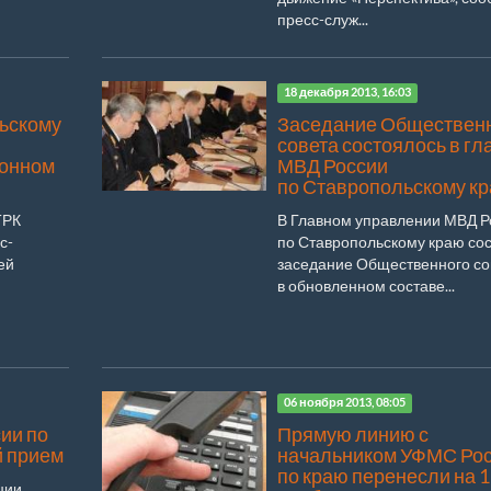
пресс-служ...
18 декабря 2013, 16:03
ьскому
Заседание Обществен
совета состоялось в гл
ионном
МВД России
по Ставропольскому к
ТРК
В Главном управлении МВД Р
с-
по Ставропольскому краю со
ей
заседание Общественного со
в обновленном составе...
06 ноября 2013, 08:05
ии по
Прямую линию с
й прием
начальником УФМС Ро
по краю перенесли на 1
ции