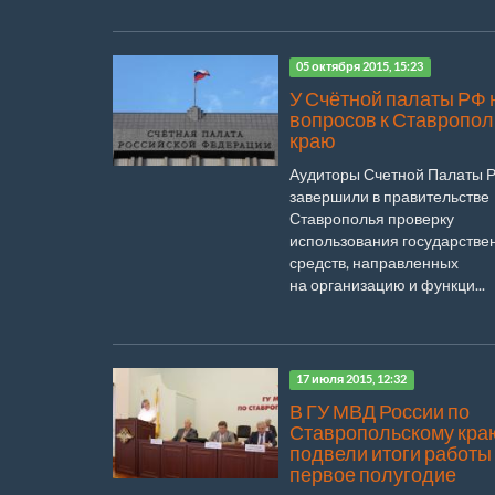
05 октября 2015, 15:23
У Счётной палаты РФ 
вопросов к Ставропо
краю
Аудиторы Счетной Палаты 
завершили в правительстве
Ставрополья проверку
использования государстве
средств, направленных
на организацию и функци...
17 июля 2015, 12:32
В ГУ МВД России по
Ставропольскому кра
подвели итоги работы
первое полугодие