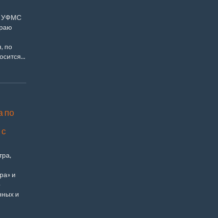
м УФМС
краю
, по
сится...
а по
 с
тра,
ра» и
р
нных и