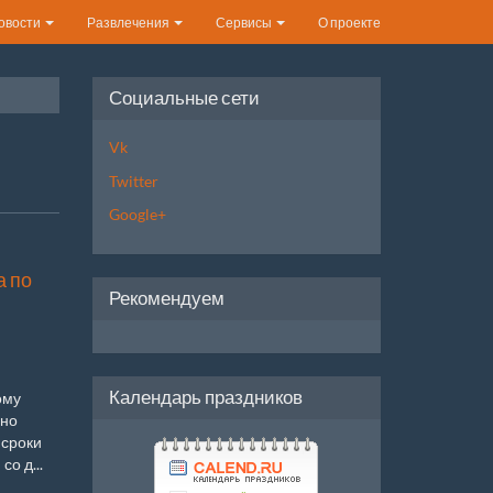
овости
Развлечения
Сервисы
О проекте
Социальные сети
Vk
Twitter
Google+
а по
Рекомендуем
Календарь праздников
ому
сно
 сроки
о д...