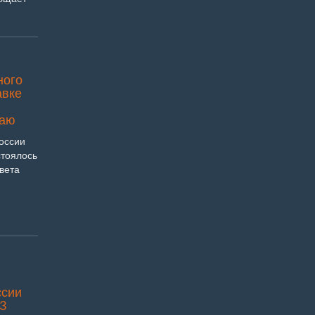
ного
авке
раю
оссии
стоялось
вета
ссии
3