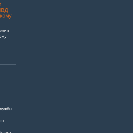
я
МВД
скому
лении
ому
службы
но
общает