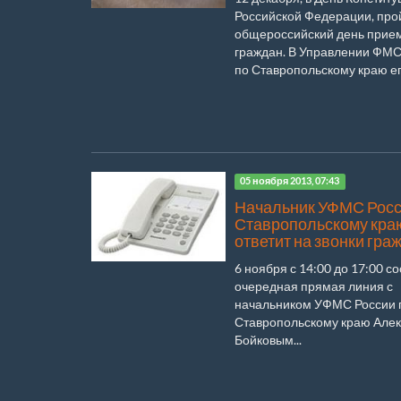
Российской Федерации, про
общероссийский день прие
граждан. В Управлении ФМС
по Ставропольскому краю его
05 ноября 2013, 07:43
Начальник УФМС Росс
Ставропольскому кра
ответит на звонки гра
6 ноября с 14:00 до 17:00 с
очередная прямая линия с
начальником УФМС России 
Ставропольскому краю Але
Бойковым...