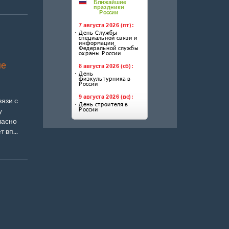
ые
язи с
у
ласно
вп...