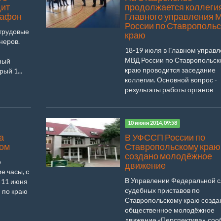
дит
продолжается коллеги
рафон
Главного управления 
России по Ставрополь
 трудовые
краю
неров.
18-19 июля в Главном управ
МВД России по Ставропольск
ный
краю проводится заседание
ый 1...
коллегии. Основной вопрос -
результаты работы органов
внутренн...
10 июня 2014, 09:58
а
В УФССП России по
дом
Ставропольскому краю
создано молодёжное
о
движение
е часы, с
В Управлении Федеральной 
 11 июня
судебных приставов по
и по краю
Ставропольскому краю созда
общественное молодёжное
движение «Перспектива», со