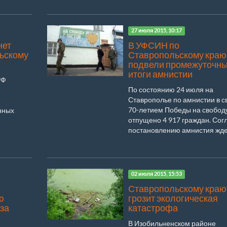
27 июля 2015, 10:17
нет
В УФСИН по
льскому
Ставропольскому краю
подвели промежуточн
итоги амнистии
РФ
По состоянию 24 июля на
Ставрополье по амнистии в св
70-летием Победы на свобод
нных
отпущено 4 917 граждан. Сог
постановлению амнистия ждет 
02 июля 2015, 15:53
Ставропольскому краю
ю
грозит экологическая
 за
катастрофа
В Изобильненском районе