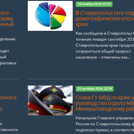
18 ноября 2014, 07:23
ного
В Ставропольстате по
скому
демографические итоги
онный
краю
Как сообщили в Ставропольст
тделение
течение января-сентября 201
Ставропольском крае продо
водит
сохраняться общий прирост
ный
населения – отмечены как...
траховых
02 октября 2014, 12:39
онного
Глава ГУ МВД по краю 
руководство отдела МВ
ю
Минераловодскому ра
Начальник Главного управле
го
России по Ставропольскому 
ственного
подписал приказ, в соответств