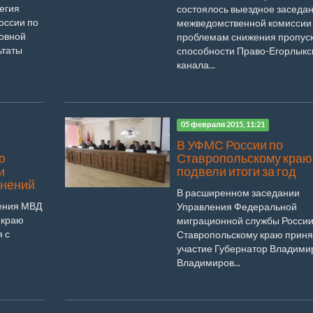
егия
состоялось выездное заседа
оссии по
межведомственной комиссии
овной
проблемам снижения пропус
ьтаты
способности Право-Егорлыкс
канала...
05 февраля 2015, 11:21
В УФМС России по
ю
Ставропольскому краю
и
подвели итоги за год
инений
В расширенном заседании
ления МВД
Управления Федеральной
 краю
миграционной службы России
 с
Ставропольскому краю прин
участие Губернатор Владими
Владимиров...