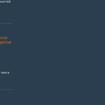
ностей
поле
 целом
 чем в