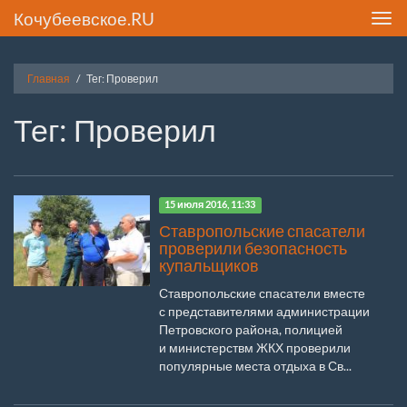
Кочубеевское.RU
Toggl
navig
Главная
Тег: Проверил
Тег: Проверил
15 июля 2016, 11:33
Ставропольские спасатели
проверили безопасность
купальщиков
Ставропольские спасатели вместе
с представителями администрации
Петровского района, полицией
и министерствм ЖКХ проверили
популярные места отдыха в Св...