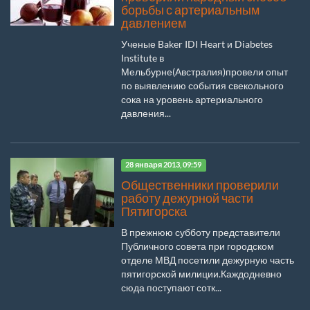
борьбы с артериальным
давлением
Ученые Baker IDI Heart и Diabetes
Institute в
Мельбурне(Австралия)провели опыт
по выявлению события свекольного
сока на уровень артериального
давления...
28 января 2013, 09:59
Общественники проверили
работу дежурной части
Пятигорска
В прежнюю субботу представители
Публичного совета при городском
отделе МВД посетили дежурную часть
пятигорской милиции.Каждодневно
сюда поступают сотк...