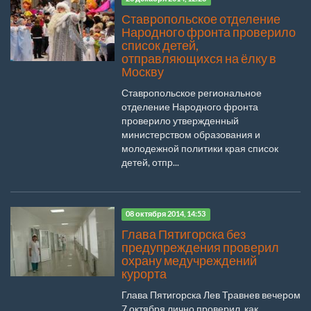
Ставропольское отделение
Народного фронта проверило
список детей,
отправляющихся на ёлку в
Москву
Ставропольское региональное
отделение Народного фронта
проверило утвержденный
министерством образования и
молодежной политики края список
детей, отпр...
08 октября 2014, 14:53
Глава Пятигорска без
предупреждения проверил
охрану медучреждений
курорта
Глава Пятигорска Лев Травнев вечером
7 октября лично проверил, как