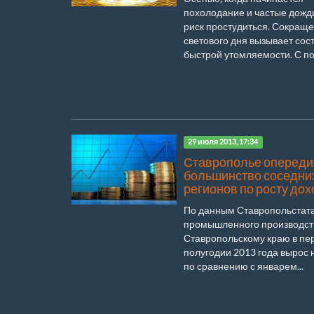
похолодание и частые дожди
риск простудиться. Сокращ
светового дня вызывает сос
быстрой утомляемости. С под
29 июля 2013, 17:34
Ставрополье оперед
большинство соседни
регионов по росту до
По данным Ставропольстата
промышленного производст
Ставропольскому краю в пе
полугодии 2013 года вырос 
по сравнению с январем...