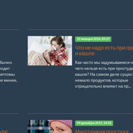
22 января 2014, 09:27
Что не надо есть при п
и кашле
обычно
Как часто мы задумываемся н
ходит
чего нельзя есть при простуде
имптомы
кашле? На самом деле сущес
не менее,
немало продуктов, которые
отрицательно влияют на пр...
09 декабря 2013, 14:42
уде
Многоликая простуда