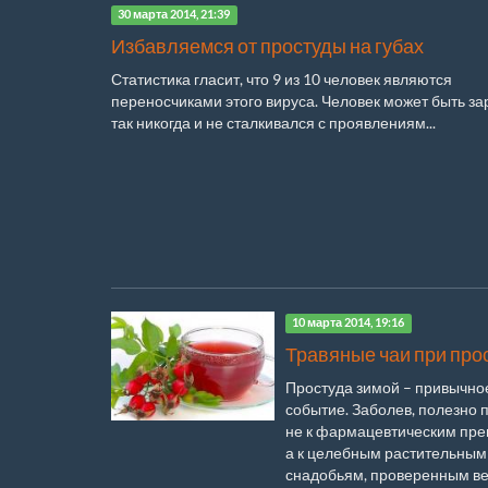
30 марта 2014, 21:39
Избавляемся от простуды на губах
Статистика гласит, что 9 из 10 человек являются
переносчиками этого вируса. Человек может быть за
так никогда и не сталкивался с проявлениям...
10 марта 2014, 19:16
Травяные чаи при про
Простуда зимой – привычно
событие. Заболев, полезно 
не к фармацевтическим пре
а к целебным растительным
снадобьям, проверенным век