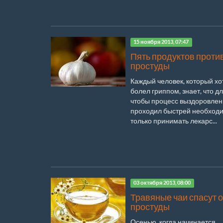
15 ноября 2013, 07:47
Пять продуктов проти
простуды
Каждый человек, который хо
болел гриппом, знает, что дл
чтобы процесс выздоровле
проходил быстрей необход
только принимать лекарс...
03 октября 2013, 08:00
Травяные чаи спасут о
простуды
Осенью, когда начинается