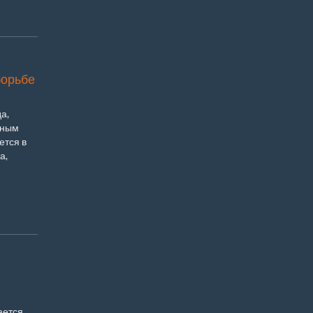
борьбе
а,
ьным
ется в
а,
ается