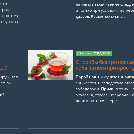
ие в
начинать закаливание следуе
трак,
и только при условии, что реб
с, потому
здоров. Кроме закалки р...
ет чувство
09 апреля 2014, 21:33
Способы быстро поста
ды?
себя на ноги при прост
 кружится
Порой наш иммунитет значит
ет, вы
снижается, и вследствие этог
заболеваем. Причина тому – 
н?
экология, стресс, неправильн
режим питания, пере...