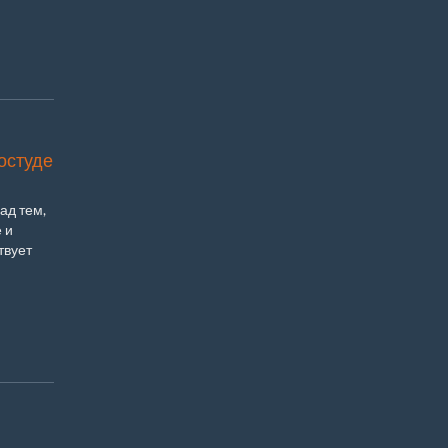
ростуде
ад тем,
 и
твует