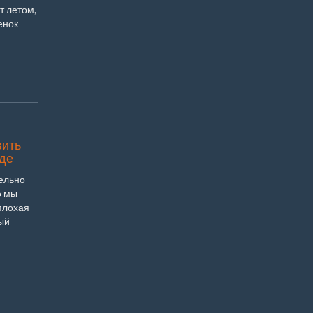
т летом,
енок
вить
уде
ельно
о мы
плохая
ый