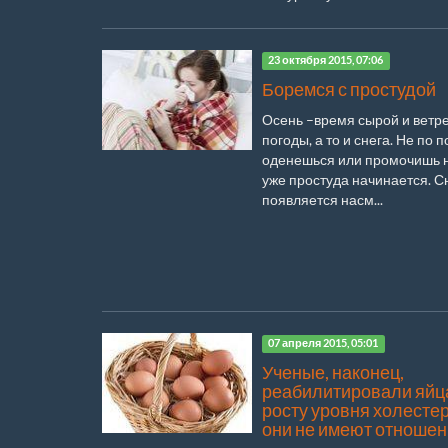
23 октября 2015, 07:06
Боремся с простудой
Осень –время сырой и ветр
погоды, а то и снега. Не по 
оденешься или промочишь но
уже простуда начинается. 
появляется насм...
07 апреля 2015, 05:01
Ученые, наконец,
реабилитировали яйца
росту уровня холесте
они не имеют отноше