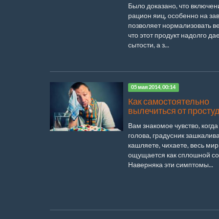
Было доказано, что включен
рацион яиц, особенно на зав
позволяет нормализовать ве
что этот продукт надолго да
сытости, а з...
05 мая 2014, 00:14
Как самостоятельно
вылечиться от просту
Вам знакомое чувство, когда
голова, градусник зашкалива
кашляете, чихаете, весь мир
ощущается как сплошной со
Наверняка эти симптомы...