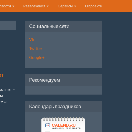
овости
Развлечения
Сервисы
О проекте
Социальные сети
Vk
Twitter
Google+
от
Рекомендуем
ил нет –
ом
омы
Календарь праздников