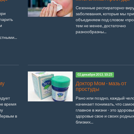
Сезонные респираторно-вир
при
заболевания, которые мы пр
 парить
объединяем под словом «прос
м
тем не менее, достаточно
разнообразны...
стными...
02 декабря 2013, 10:25
му
Доктор Мом - мазь от
простуды
едует
Рано или поздно, каждый чел
ое время
начинает понимать, что само
му
главное в жизни - это здоровь
Первым в
здоровье свое и своих родных
близких...