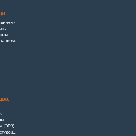
да
ваниями
езнь
нным
итанием,
два,
ых
ым
 (ОРЗ),
тудой...