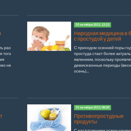
05 октября 2013, 12:23
в
Народная медицина в 
с простудой у детей
ть раз
С приходом осенней поры год
я того
простуда стает более актуал
ния
явлением, поскольку проявля
имо не
демисезонные периоды (весн
осень)...
01 октября 2013, 08:00
т
Противопростудные
продукты
С наступлением осени начин