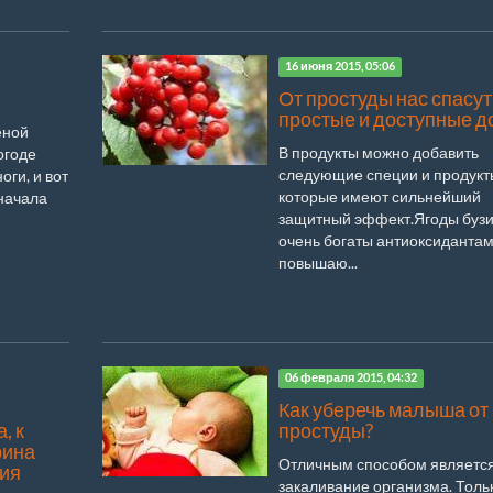
16 июня 2015, 05:06
От простуды нас спасут
простые и доступные д
еной
В продукты можно добавить
погоде
следующие специи и продукт
ги, и вот
которые имеют сильнейший
Сначала
защитный эффект.Ягоды буз
очень богаты антиоксидантам
повышаю...
06 февраля 2015, 04:32
Как уберечь малыша от
, к
простуды?
рина
Отличным способом являетс
ния
закаливание организма. Толь