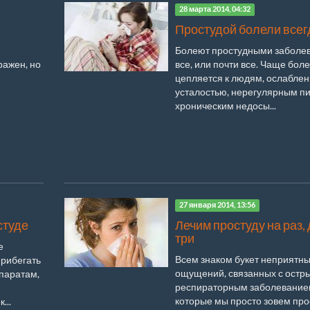
28 марта 2014, 04:32
Простудой болели всег
Болеют простудными заболе
ражен, но
все, или почти все. Чаще бол
цепляется к людям, ослабле
усталостью, нерегулярным п
хроническим недосы...
27 января 2014, 13:56
студе
Лечим простуду на раз, 
три
е
Всем знаком букет неприятн
прибегать
ощущений, связанных с остр
паратам,
респираторным заболеванием
которые мы просто зовем прос
...