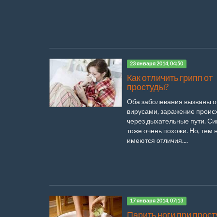
23 января 2014, 04:50
Как отличить грипп от
простуды?
Оба заболевания вызваны 
вирусами, заражение проис
через дыхательные пути. С
тоже очень похожи. Но, тем 
имеются отличия....
17 января 2014, 07:13
Парить ноги при прост