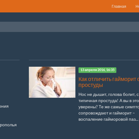
Главная
Н
13 апреля 2016, 16:35
Как отличить гайморит 
простуды
Нос не дышит, голова болит, с
типичная простуда! А вы в эт
ония
уверены? Те же самые симпт
сопровождают и гайморит –
воспаление гайморовой паз...
врополья