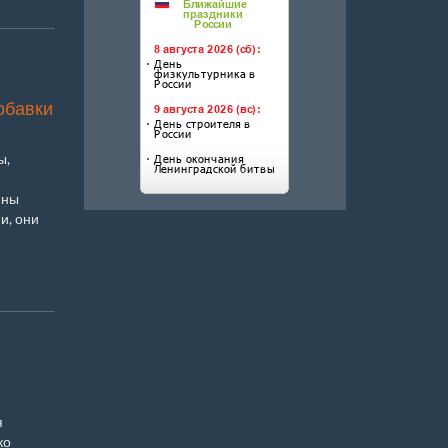
обавки
ы,
ины
и, они
я
ко