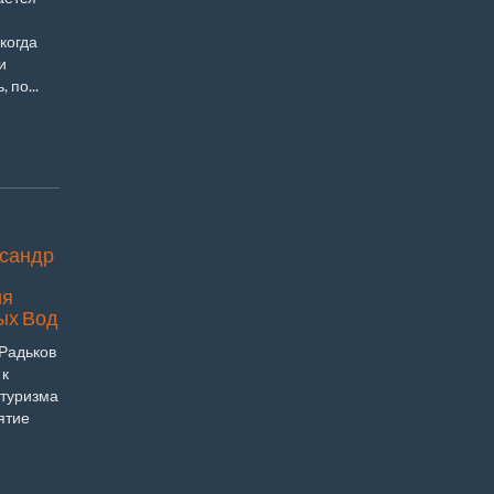
 когда
и
 по...
ксандр
ия
ых Вод
 Радьков
 к
 туризма
ятие