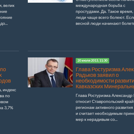
, велик
международная борьба с
ение
простудами. Да. Такое время,
тояние
люди чаще всего болеют. Есл
о...
весной люди начинают болеть,
20 июля 2013, 11:30
ило
Глава Ростуризма Але
х
Радьков заявил о
ходов
необходимости развит
Кавказских Минеральн
, индекс
Глава Ростуризма Александр
ва по
относит Ставропольский край
рвом
регионам активного развития
на 3,7%
и считает необходимым прин
мер к нерадивым со...