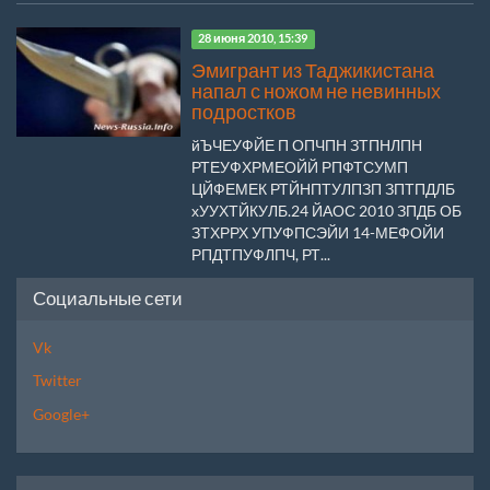
28 июня 2010, 15:39
Эмигрант из Таджикистана
напал с ножом не невинных
подростков
йЪЧЕУФЙЕ П ОПЧПН ЗТПНЛПН
РТЕУФХРМЕОЙЙ РПФТСУМП
ЦЙФЕМЕК РТЙНПТУЛПЗП ЗПТПДЛБ
хУУХТЙКУЛБ.24 ЙАОС 2010 ЗПДБ ОБ
ЗТХРРХ УПУФПСЭЙИ 14-МЕФОЙИ
РПДТПУФЛПЧ, РТ...
Социальные сети
Vk
Twitter
Google+