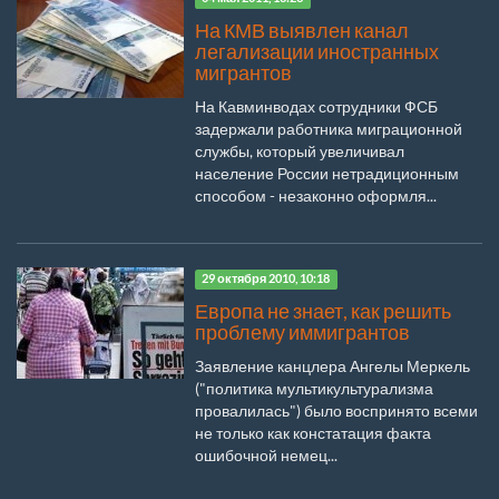
На КМВ выявлен канал
легализации иностранных
мигрантов
На Кавминводах сотрудники ФСБ
задержали работника миграционной
службы, который увеличивал
население России нетрадиционным
способом - незаконно оформля...
29 октября 2010, 10:18
Европа не знает, как решить
проблему иммигрантов
Заявление канцлера Ангелы Меркель
("политика мультикультурализма
провалилась") было воспринято всеми
не только как констатация факта
ошибочной немец...