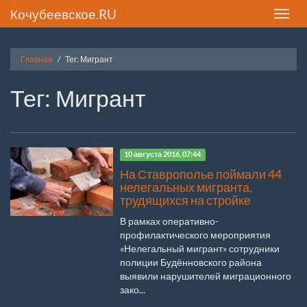
Кочубеевское.RU
Toggle
naviga
Главная
Тег: Мигрант
Тег: Мигрант
10 августа 2016, 07:44
На Ставрополье поймали 44
нелегальных мигранта,
трудящихся на стройке
В рамках оперативно-
профилактического мероприятия
«Нелегальный мигрант» сотрудники
полиции Будённовского района
выявили нарушителей миграционного
зако...